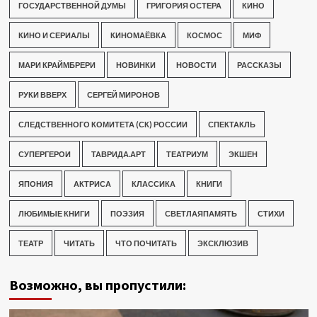
ГОСУДАРСТВЕННОЙ ДУМЫ
ГРИГОРИЯ ОСТЕРА
КИНО
КИНО И СЕРИАЛЫ
КИНОМАЁВКА
КОСМОС
МИФ
МАРИ КРАЙМБРЕРИ
НОВИНКИ
НОВОСТИ
РАССКАЗЫ
РУКИ ВВЕРХ
СЕРГЕЙ МИРОНОВ
СЛЕДСТВЕННОГО КОМИТЕТА (СК) РОССИИ
СПЕКТАКЛЬ
СУПЕРГЕРОИ
ТАВРИДА.АРТ
ТЕАТРИУМ
ЭКШЕН
ЯПОНИЯ
АКТРИСА
КЛАССИКА
КНИГИ
ЛЮБИМЫЕ КНИГИ
ПОЭЗИЯ
СВЕТЛАЯПАМЯТЬ
СТИХИ
ТЕАТР
ЧИТАТЬ
ЧТО ПОЧИТАТЬ
ЭКСКЛЮЗИВ
Возможно, вы пропустили: