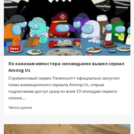
популярных
сериалов
2025-
2026
годов
Кино
По канонам импостера: неожиданно вышел сериал
Among Us
Стриминговый сервис Paramount+ официально запустил
показ анимационного сериала Among Us, открыв
подписчикам доступ сразу ко всем 10 эпизодам первого
сезона....
Прочитать
Читать далее
больше
о
По
канонам