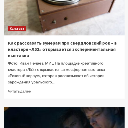
Культура
Как рассказать зумерам про свердловский рок – в
кластере «Л52» открывается экспериментальная
выставка
Фото: Иван Нечаев, МИЕ На площадке креативного
кластера «Л52» открывается атмосферная выставка
«Роковый корпус», которая рассказывает об истории
зарождения уральского...
Прочитать
Читать далее
больше
о
Как
рассказать
зумерам
про