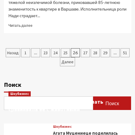
тяжелой неизлечимой болезни, приковавшей 85-летнюю
знаменитость к квартире в Варшаве. Исполнительница роли
Нади страдает...
Прочитать
Читать далее
больше
о
«У
меня
Пагинация
Назад
1
…
23
24
25
26
27
28
29
…
51
болит
все»:
записей
Далее
Барбара
Брыльска
пожаловалась
на
Поиск
неизлечимую
болезнь
Шоубизнес
Этери Тутберидзе заявила, что мать
Поиск
сравнивала ее с животными
Шоубизнес
Агата Муцениеце поделилась