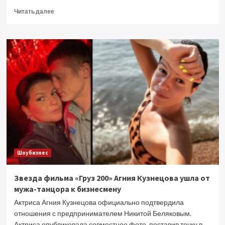
Прочитать
Читать далее
больше
о
Певица
Валерия
и
Иосиф
Пригожин
показали
поцелую
в
честь
22-
й
годовщины
Шоубизнес
свадьбы
(бронзовой)
(видео)
Звезда фильма «Груз 200» Агния Кузнецова ушла от
мужа-танцора к бизнесмену
Актриса Агния Кузнецова официально подтвердила
отношения с предпринимателем Никитой Беляковым.
Актриса опубликовала совместное фото, поставив точку в