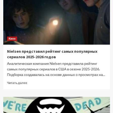
свердловский
рок
–
в
кластере
«Л52»
открывается
экспериментальная
Кино
выставка
Nielsen представил рейтинг самых популярных
сериалов 2025-2026 годов
Аналитическая компания Nielsen представила рейтинг
самых популярных сериалов в США в сезоне 2025-2026.
Подборка создавалась на основе данных о просмотрах на...
Прочитать
Читать далее
больше
о
Nielsen
представил
рейтинг
самых