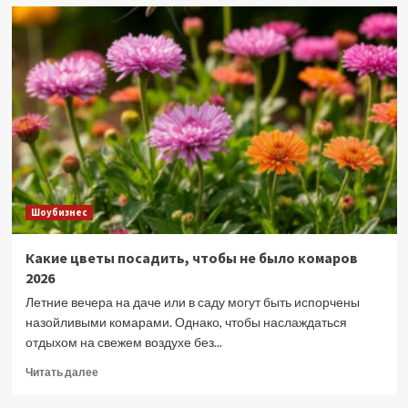
Netflix
готовит
шпионскую
комедию
с
Генри
Кавиллом
и
Кевином
Хартом
Шоубизнес
Какие цветы посадить, чтобы не было комаров
2026
Летние вечера на даче или в саду могут быть испорчены
назойливыми комарами. Однако, чтобы наслаждаться
отдыхом на свежем воздухе без...
Прочитать
Читать далее
больше
о