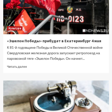
Культура
«Эшелон Победы» прибудет в Екатеринбург 4 мая
К 81-й годовщине Победы в Великой Отечественной войне
Свердловская железная дорога запускает ретропоезд на
паровозной тяге «Эшелон Победы». Он начнет...
Прочитать
Читать далее
больше
о
«Эшелон
Победы»
прибудет
в
Екатеринбург
4
мая