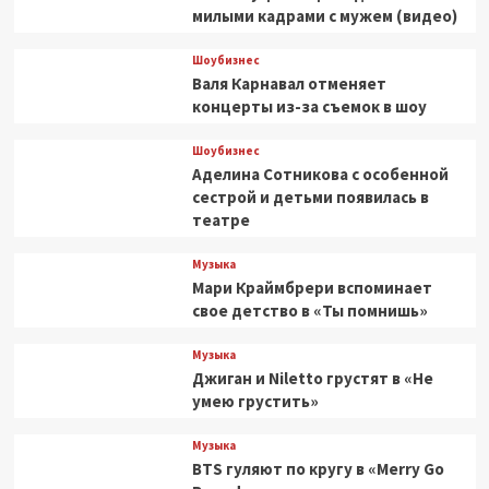
милыми кадрами с мужем (видео)
Шоубизнес
Валя Карнавал отменяет
концерты из-за съемок в шоу
Шоубизнес
Аделина Сотникова с особенной
сестрой и детьми появилась в
театре
Музыка
Мари Краймбрери вспоминает
свое детство в «Ты помнишь»
Музыка
Джиган и Niletto грустят в «Не
умею грустить»
Музыка
BTS гуляют по кругу в «Merry Go