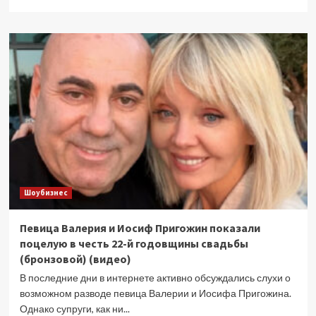
больше
о
Настя
Ивлеева
призналась,
что
хотела
выйти
замуж
за
Сергея
Лазарева
(видео)
Шоубизнес
Певица Валерия и Иосиф Пригожин показали
поцелую в честь 22-й годовщины свадьбы
(бронзовой) (видео)
В последние дни в интернете активно обсуждались слухи о
возможном разводе певица Валерии и Иосифа Пригожина.
Однако супруги, как ни...