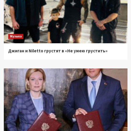
Музыка
Джиган и Niletto грустят в «Не умею грустить»