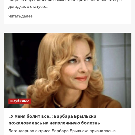
догадках о статусе...
Прочитать
Читать далее
больше
о
Звезда
фильма
«Груз
200»
Агния
Кузнецова
ушла
от
мужа-
танцора
к
бизнесмену
Шоубизнес
«У меня болит все»: Барбара Брыльска
пожаловалась на неизлечимую болезнь
Легендарная актриса Барбара Брыльска призналась в