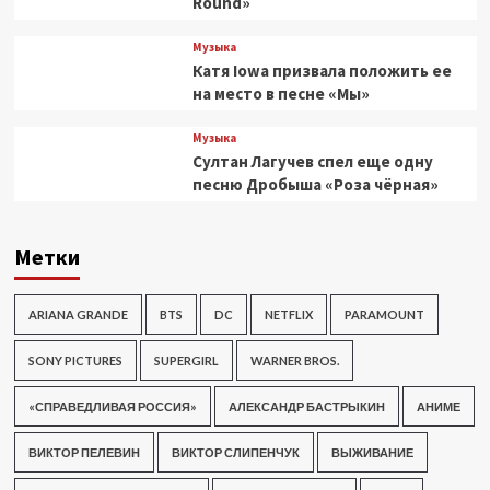
Round»
Музыка
Катя Iowa призвала положить ее
на место в песне «Мы»
Музыка
Султан Лагучев спел еще одну
песню Дробыша «Роза чёрная»
Метки
ARIANA GRANDE
BTS
DC
NETFLIX
PARAMOUNT
SONY PICTURES
SUPERGIRL
WARNER BROS.
«СПРАВЕДЛИВАЯ РОССИЯ»
АЛЕКСАНДР БАСТРЫКИН
АНИМЕ
ВИКТОР ПЕЛЕВИН
ВИКТОР СЛИПЕНЧУК
ВЫЖИВАНИЕ