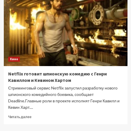
едва
не
остался
без
Итаки
в
фильме
«Одиссея»
из-
за
Кино
дороги
на
вершину
Netflix готовит шпионскую комедию с Генри
горы
Кавиллом и Кевином Хартом
Стриминговый сервис Netflix запустил разработку нового
шпионского комедийного боевика, сообщает
Deadline.Главные роли в проекте исполнят Генри Кавилл и
Кевин Харт....
Прочитать
Читать далее
больше
о