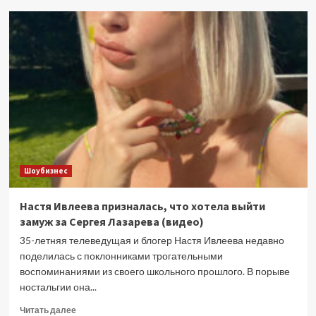
Какие
цветы
посадить,
чтобы
не
было
комаров
2026
Шоубизнес
Настя Ивлеева призналась, что хотела выйти
замуж за Сергея Лазарева (видео)
35-летняя телеведущая и блогер Настя Ивлеева недавно
поделилась с поклонниками трогательными
воспоминаниями из своего школьного прошлого. В порыве
ностальгии она...
Прочитать
Читать далее