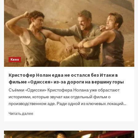
импостера:
неожиданно
вышел
сериал
Among
Us
Кино
Кристофер Нолан едва не остался без Итаки в
фильме «Одиссея» из-за дороги на вершину горы
Съёмки «Одиссеи» Кристофера Нолана уже обрастают
историями, которые звучат как отдельный фильм о
производственном аде. Ради одной из ключевых локаций...
Прочитать
Читать далее
больше
о
Кристофер
Нолан