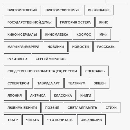
ВИКТОР ПЕЛЕВИН
ВИКТОР СЛИПЕНЧУК
ВЫЖИВАНИЕ
ГОСУДАРСТВЕННОЙ ДУМЫ
ГРИГОРИЯ ОСТЕРА
КИНО
КИНО И СЕРИАЛЫ
КИНОМАЁВКА
КОСМОС
МИФ
МАРИ КРАЙМБРЕРИ
НОВИНКИ
НОВОСТИ
РАССКАЗЫ
РУКИ ВВЕРХ
СЕРГЕЙ МИРОНОВ
СЛЕДСТВЕННОГО КОМИТЕТА (СК) РОССИИ
СПЕКТАКЛЬ
СУПЕРГЕРОИ
ТАВРИДА.АРТ
ТЕАТРИУМ
ЭКШЕН
ЯПОНИЯ
АКТРИСА
КЛАССИКА
КНИГИ
ЛЮБИМЫЕ КНИГИ
ПОЭЗИЯ
СВЕТЛАЯПАМЯТЬ
СТИХИ
ТЕАТР
ЧИТАТЬ
ЧТО ПОЧИТАТЬ
ЭКСКЛЮЗИВ