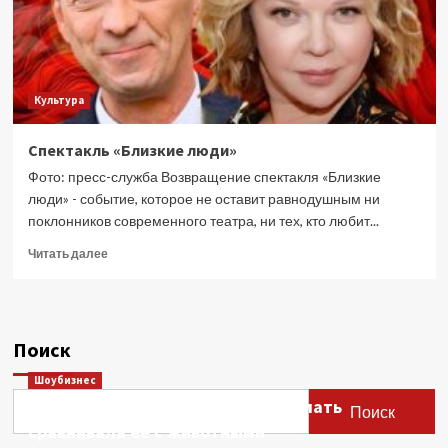
Культура
Спектакль «Близкие люди»
Фото: пресс-служба Возвращение спектакля «Близкие
люди» - событие, которое не оставит равнодушным ни
поклонников современного театра, ни тех, кто любит...
Прочитать
Читать далее
больше
о
Спектакль
«Близкие
Поиск
люди»
Шоубизнес
Этери Тутберидзе заявила, что мать
Поиск
сравнивала ее с животными