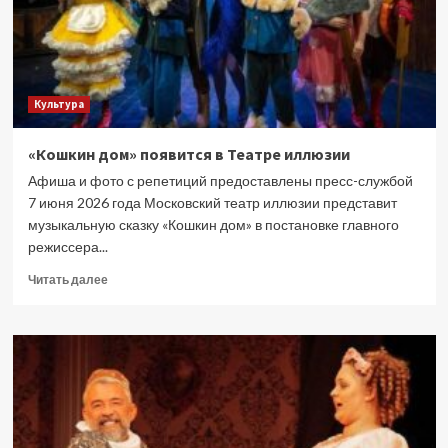
Культура
«Кошкин дом» появится в Театре иллюзии
Афиша и фото с репетиций предоставлены пресс-службой
7 июня 2026 года Московский театр иллюзии представит
музыкальную сказку «Кошкин дом» в постановке главного
режиссера...
Прочитать
Читать далее
больше
о
«Кошкин
дом»
появится
в
Театре
иллюзии