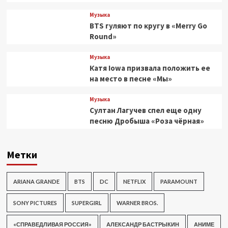
Музыка
BTS гуляют по кругу в «Merry Go
Round»
Музыка
Катя Iowa призвала положить ее
на место в песне «Мы»
Музыка
Султан Лагучев спел еще одну
песню Дробыша «Роза чёрная»
Метки
ARIANA GRANDE
BTS
DC
NETFLIX
PARAMOUNT
SONY PICTURES
SUPERGIRL
WARNER BROS.
«СПРАВЕДЛИВАЯ РОССИЯ»
АЛЕКСАНДР БАСТРЫКИН
АНИМЕ