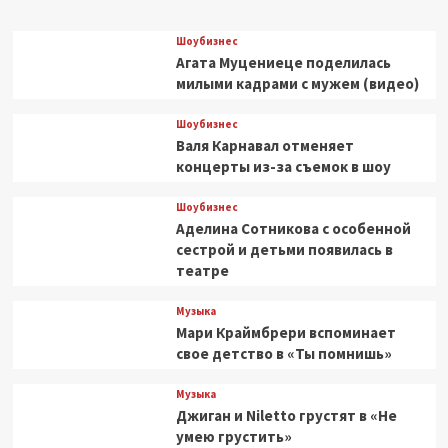
Шоубизнес
Агата Муцениеце поделилась
милыми кадрами с мужем (видео)
Шоубизнес
Валя Карнавал отменяет
концерты из-за съемок в шоу
Шоубизнес
Аделина Сотникова с особенной
сестрой и детьми появилась в
театре
Музыка
Мари Краймбрери вспоминает
свое детство в «Ты помнишь»
Музыка
Джиган и Niletto грустят в «Не
умею грустить»