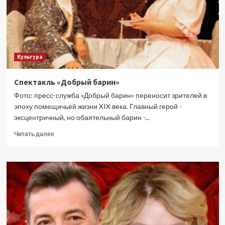
Культура
Спектакль «Добрый барин»
Фото: пресс-служба «Добрый барин» переносит зрителей в
эпоху помещичьей жизни XIX века. Главный герой -
эксцентричный, но обаятельный барин -...
Прочитать
Читать далее
больше
о
Спектакль
«Добрый
барин»