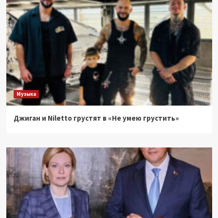
Музыка
Джиган и Niletto грустят в «Не умею грустить»