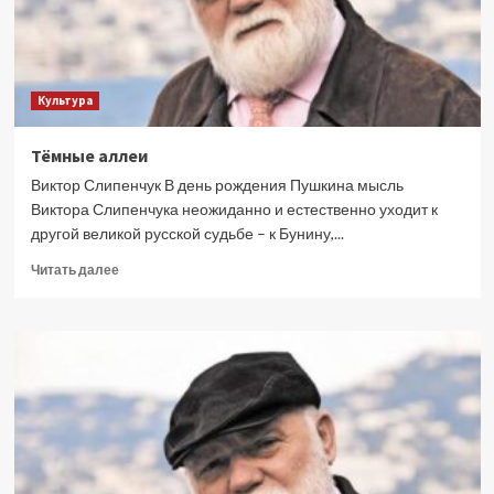
Культура
Тёмные аллеи
Виктор Слипенчук В день рождения Пушкина мысль
Виктора Слипенчука неожиданно и естественно уходит к
другой великой русской судьбе – к Бунину,...
Прочитать
Читать далее
больше
о
Тёмные
аллеи