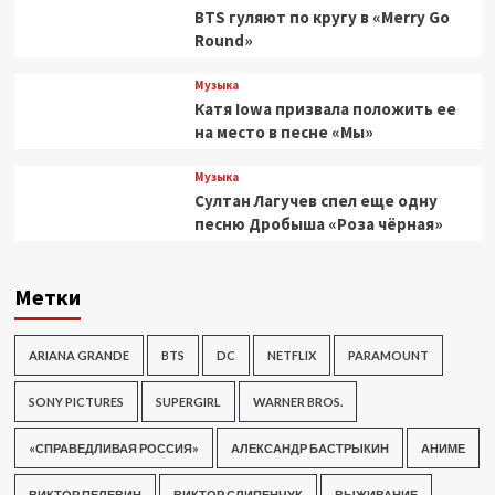
BTS гуляют по кругу в «Merry Go
Round»
Музыка
Катя Iowa призвала положить ее
на место в песне «Мы»
Музыка
Султан Лагучев спел еще одну
песню Дробыша «Роза чёрная»
Метки
ARIANA GRANDE
BTS
DC
NETFLIX
PARAMOUNT
SONY PICTURES
SUPERGIRL
WARNER BROS.
«СПРАВЕДЛИВАЯ РОССИЯ»
АЛЕКСАНДР БАСТРЫКИН
АНИМЕ
ВИКТОР ПЕЛЕВИН
ВИКТОР СЛИПЕНЧУК
ВЫЖИВАНИЕ