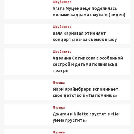
Шоубизнес
Агата Муцениеце поделилась
милыми кадрами с мужем (видео)
Шоубизнес
Валя Карнавал отменяет
концерты из-за съемок в шоу
Шоубизнес
Аделина Сотникова с особенной
сестрой и детьми появилась в
театре
Музыка
Мари Краймбрери вспоминает
свое детство в «Ты помнишь»
Музыка
Джиган и Niletto грустят в «Не
умею грустить»
Музыка