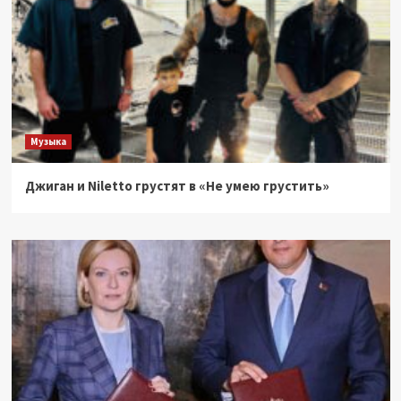
Музыка
Джиган и Niletto грустят в «Не умею грустить»