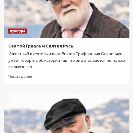
Культура
Святой Грааль и Святая Русь
Известный писатель и поэт Виктор Трифонович Слипенчук
умеет говорить об истории так, что она отзывается не только
в памяти, но...
Прочитать
Читать далее
больше
о
Святой
Грааль
и
Святая
Русь