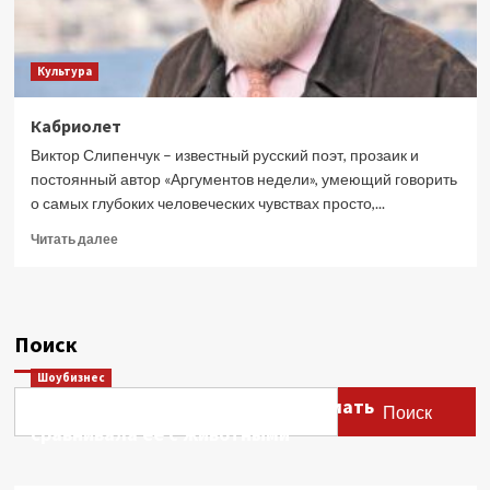
Культура
Кабриолет
Виктор Слипенчук – известный русский поэт, прозаик и
постоянный автор «Аргументов недели», умеющий говорить
о самых глубоких человеческих чувствах просто,...
Прочитать
Читать далее
больше
о
Кабриолет
Поиск
Шоубизнес
Этери Тутберидзе заявила, что мать
Поиск
сравнивала ее с животными