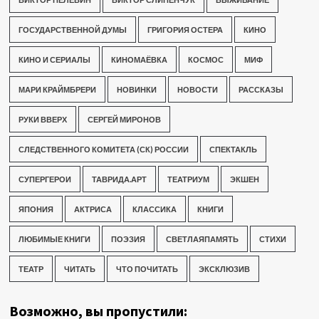
ГОСУДАРСТВЕННОЙ ДУМЫ
ГРИГОРИЯ ОСТЕРА
КИНО
КИНО И СЕРИАЛЫ
КИНОМАЁВКА
КОСМОС
МИФ
МАРИ КРАЙМБРЕРИ
НОВИНКИ
НОВОСТИ
РАССКАЗЫ
РУКИ ВВЕРХ
СЕРГЕЙ МИРОНОВ
СЛЕДСТВЕННОГО КОМИТЕТА (СК) РОССИИ
СПЕКТАКЛЬ
СУПЕРГЕРОИ
ТАВРИДА.АРТ
ТЕАТРИУМ
ЭКШЕН
ЯПОНИЯ
АКТРИСА
КЛАССИКА
КНИГИ
ЛЮБИМЫЕ КНИГИ
ПОЭЗИЯ
СВЕТЛАЯПАМЯТЬ
СТИХИ
ТЕАТР
ЧИТАТЬ
ЧТО ПОЧИТАТЬ
ЭКСКЛЮЗИВ
Возможно, вы пропустили: