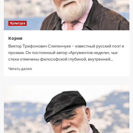
Культура
Корни
Виктор Трифонович Слипенчукe – известный русский поэт и
прозаик. Он постоянный автор «Аргументов недели», чьи
стихи отмечены философской глубиной, внутренней...
Прочитать
Читать далее
больше
о
Корни