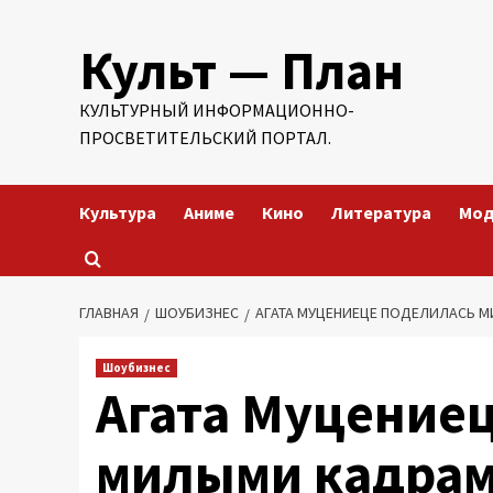
Перейти
Культ — План
к
содержимому
КУЛЬТУРНЫЙ ИНФОРМАЦИОННО-
ПРОСВЕТИТЕЛЬСКИЙ ПОРТАЛ.
Культура
Аниме
Кино
Литература
Мо
ГЛАВНАЯ
ШОУБИЗНЕС
АГАТА МУЦЕНИЕЦЕ ПОДЕЛИЛАСЬ М
Шоубизнес
Агата Муцение
милыми кадрам