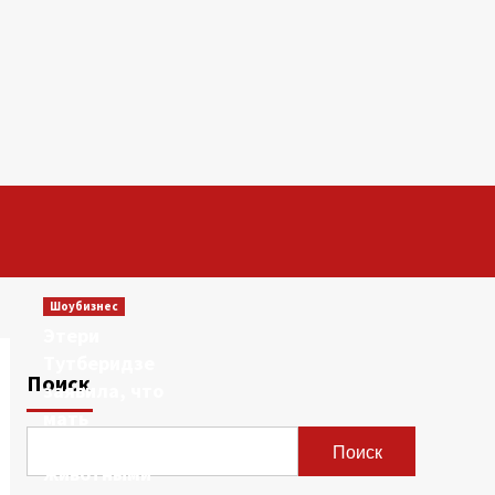
Шоубизнес
Этери
Тутберидзе
Поиск
заявила, что
мать
сравнивала ее с
Поиск
животными