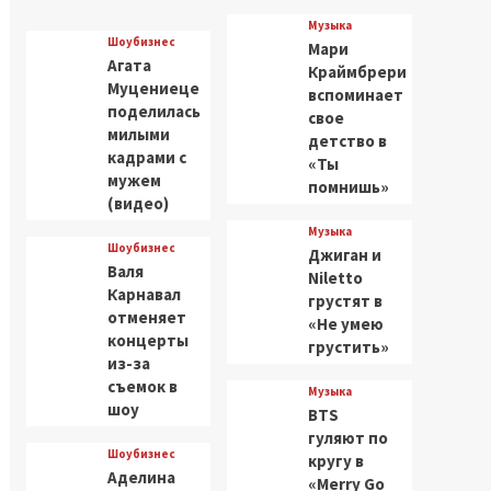
Музыка
Шоубизнес
Мари
Агата
Краймбрери
Муцениеце
вспоминает
поделилась
свое
милыми
детство в
кадрами с
«Ты
мужем
помнишь»
(видео)
Музыка
Шоубизнес
Джиган и
Валя
Niletto
Карнавал
грустят в
отменяет
«Не умею
концерты
грустить»
из-за
съемок в
Музыка
шоу
BTS
гуляют по
Шоубизнес
кругу в
Аделина
«Merry Go