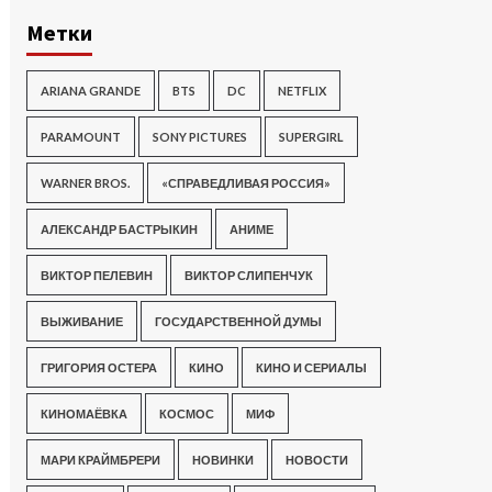
Метки
ARIANA GRANDE
BTS
DC
NETFLIX
PARAMOUNT
SONY PICTURES
SUPERGIRL
WARNER BROS.
«СПРАВЕДЛИВАЯ РОССИЯ»
АЛЕКСАНДР БАСТРЫКИН
АНИМЕ
ВИКТОР ПЕЛЕВИН
ВИКТОР СЛИПЕНЧУК
ВЫЖИВАНИЕ
ГОСУДАРСТВЕННОЙ ДУМЫ
ГРИГОРИЯ ОСТЕРА
КИНО
КИНО И СЕРИАЛЫ
КИНОМАЁВКА
КОСМОС
МИФ
МАРИ КРАЙМБРЕРИ
НОВИНКИ
НОВОСТИ