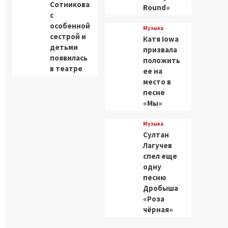
Сотникова
Round»
с
особенной
Музыка
сестрой и
Катя Iowa
детьми
призвала
появилась
положить
в театре
ее на
место в
песне
«Мы»
Музыка
Султан
Лагучев
спел еще
одну
песню
Дробыша
«Роза
чёрная»