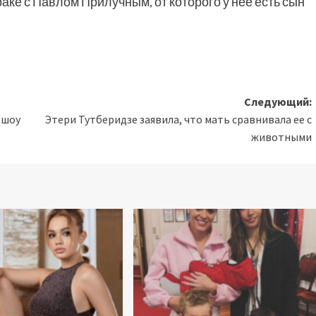
аке с Павлом Прилучным, от которого у неё есть сын
Следующий:
 шоу
Этери Тутберидзе заявила, что мать сравнивала ее с
животными