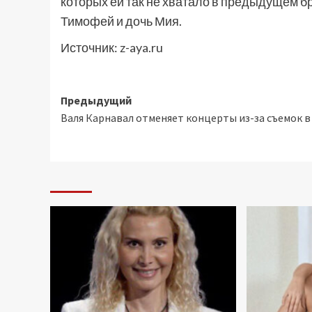
которых ей так не хватало в предыдущем бр
Тимофей и дочь Мия.
Источник:
z-aya.ru
Навигация
Предыдущий
Валя Карнавал отменяет концерты из-за съемок в
записи