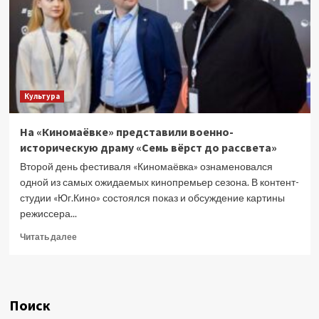
«Семь
верст
до
рассвета»:
его
принимают
за
Культура
покорного,
не
замечая
На «Киномаёвке» представили военно-
внутренней
историческую драму «Семь вёрст до рассвета»
силы
Второй день фестиваля «Киномаёвка» ознаменовался
одной из самых ожидаемых кинопремьер сезона. В контент-
студии «Юг.Кино» состоялся показ и обсуждение картины
режиссера...
Прочитать
Читать далее
больше
о
На
«Киномаёвке»
Поиск
представили
военно-