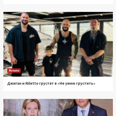
Музыка
Джиган и Niletto грустят в «Не умею грустить»