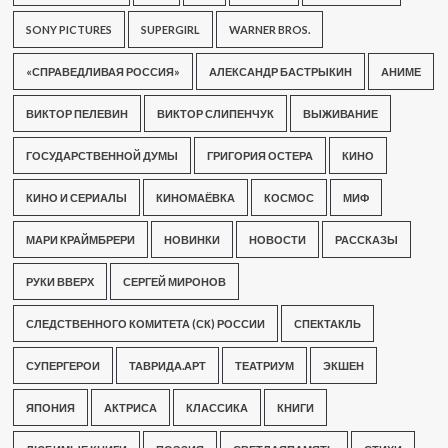
SONY PICTURES
SUPERGIRL
WARNER BROS.
«СПРАВЕДЛИВАЯ РОССИЯ»
АЛЕКСАНДР БАСТРЫКИН
АНИМЕ
ВИКТОР ПЕЛЕВИН
ВИКТОР СЛИПЕНЧУК
ВЫЖИВАНИЕ
ГОСУДАРСТВЕННОЙ ДУМЫ
ГРИГОРИЯ ОСТЕРА
КИНО
КИНО И СЕРИАЛЫ
КИНОМАЁВКА
КОСМОС
МИФ
МАРИ КРАЙМБРЕРИ
НОВИНКИ
НОВОСТИ
РАССКАЗЫ
РУКИ ВВЕРХ
СЕРГЕЙ МИРОНОВ
СЛЕДСТВЕННОГО КОМИТЕТА (СК) РОССИИ
СПЕКТАКЛЬ
СУПЕРГЕРОИ
ТАВРИДА.АРТ
ТЕАТРИУМ
ЭКШЕН
ЯПОНИЯ
АКТРИСА
КЛАССИКА
КНИГИ