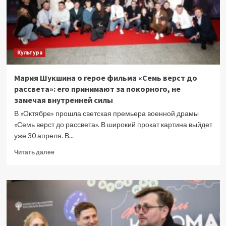
Культура
Мария Шукшина о герое фильма «Семь верст до
рассвета»: его принимают за покорного, не
замечая внутренней силы
В «Октябре» прошла светская премьера военной драмы
«Семь верст до рассвета». В широкий прокат картина выйдет
уже 30 апреля. В...
Прочитать
Читать далее
больше
о
Мария
Шукшина
о
герое
фильма