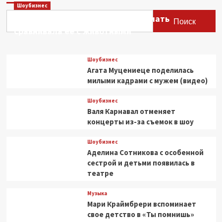
Шоубизнес
историческую
Этери Тутберидзе заявила, что мать
драму
Поиск
«Семь
сравнивала ее с животными
вёрст
до
рассвета»
Шоубизнес
Агата Муцениеце поделилась
милыми кадрами с мужем (видео)
Шоубизнес
Валя Карнавал отменяет
концерты из-за съемок в шоу
Шоубизнес
Аделина Сотникова с особенной
сестрой и детьми появилась в
театре
Музыка
Мари Краймбрери вспоминает
свое детство в «Ты помнишь»