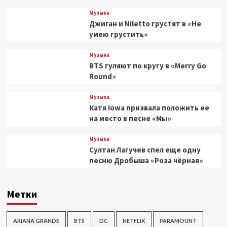
Музыка
Джиган и Niletto грустят в «Не
умею грустить»
Музыка
BTS гуляют по кругу в «Merry Go
Round»
Музыка
Катя Iowa призвала положить ее
на место в песне «Мы»
Музыка
Султан Лагучев спел еще одну
песню Дробыша «Роза чёрная»
Метки
ARIANA GRANDE
BTS
DC
NETFLIX
PARAMOUNT