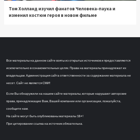
Том Холланд изучил фанатов Человека-паука и
изменил костюм героя в новом фильме
Все материалы на данном сайте взяты из открытых источников и предоставляются
исключительно в ознакомительных целях. Права на материалы принадлежат их
владельцам. Администрация сайта ответственности за содержание материала не
несет. Сайт не является СМИ!
Если Вы обнаружили на нашем сайте материалы, которые нарушают авторские
права, принадлежащие Вам, Вашей компании или организации, пожалуйста,
сообщите нам.
На сайте могут быть опубликованы материалы 18+!
При цитировании ссылка на источник обязательна.