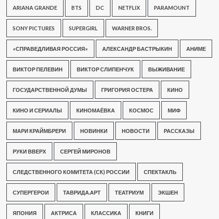
ARIANA GRANDE
BTS
DC
NETFLIX
PARAMOUNT
SONY PICTURES
SUPERGIRL
WARNER BROS.
«СПРАВЕДЛИВАЯ РОССИЯ»
АЛЕКСАНДР БАСТРЫКИН
АНИМЕ
ВИКТОР ПЕЛЕВИН
ВИКТОР СЛИПЕНЧУК
ВЫЖИВАНИЕ
ГОСУДАРСТВЕННОЙ ДУМЫ
ГРИГОРИЯ ОСТЕРА
КИНО
КИНО И СЕРИАЛЫ
КИНОМАЁВКА
КОСМОС
МИФ
МАРИ КРАЙМБРЕРИ
НОВИНКИ
НОВОСТИ
РАССКАЗЫ
РУКИ ВВЕРХ
СЕРГЕЙ МИРОНОВ
СЛЕДСТВЕННОГО КОМИТЕТА (СК) РОССИИ
СПЕКТАКЛЬ
СУПЕРГЕРОИ
ТАВРИДА.АРТ
ТЕАТРИУМ
ЭКШЕН
ЯПОНИЯ
АКТРИСА
КЛАССИКА
КНИГИ