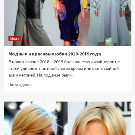
Мода
Модные и красивые юбки 2018-2019 года
В новом сезоне 2018 – 2019 большинство дизайнеров не
стали удивлять нас необычным кроем или фантазийной
асимметрией. На подиуме были...
Прочитать
Читать далее
больше
о
Модные
и
красивые
юбки
2018-
2019