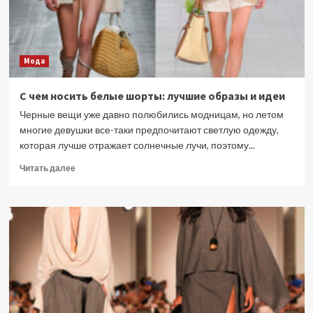
помощью
одежды
Мода
С чем носить белые шорты: лучшие образы и идеи
Черные вещи уже давно полюбились модницам, но летом
многие девушки все-таки предпочитают светлую одежду,
которая лучше отражает солнечные лучи, поэтому...
Прочитать
Читать далее
больше
о
С
чем
носить
белые
шорты:
лучшие
образы
и
идеи