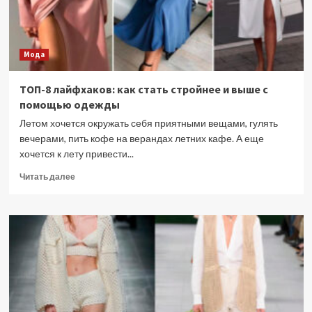
Мода
ТОП-8 лайфхаков: как стать стройнее и выше с
помощью одежды
Летом хочется окружать себя приятными вещами, гулять
вечерами, пить кофе на верандах летних кафе. А еще
хочется к лету привести...
Прочитать
Читать далее
больше
о
ТОП-8
лайфхаков:
как
стать
стройнее
и
выше
с