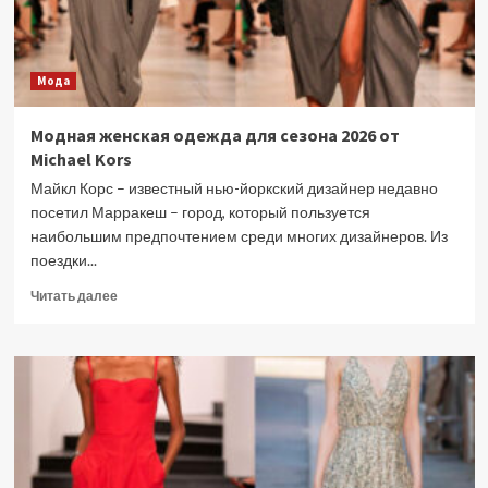
Мода
Модная женская одежда для сезона 2026 от
Michael Kors
Майкл Корс – известный нью-йоркский дизайнер недавно
посетил Марракеш – город, который пользуется
наибольшим предпочтением среди многих дизайнеров. Из
поездки...
Прочитать
Читать далее
больше
о
Модная
женская
одежда
для
сезона
2026
от