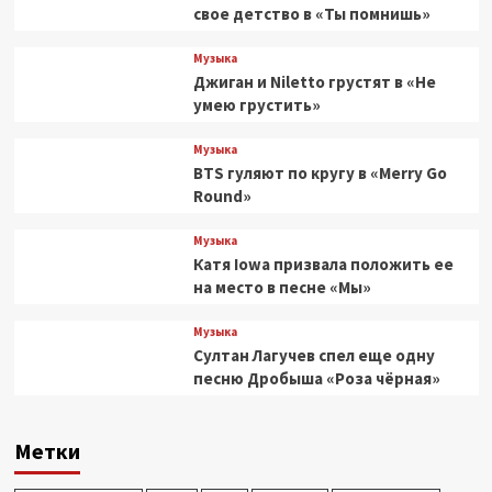
свое детство в «Ты помнишь»
Музыка
Джиган и Niletto грустят в «Не
умею грустить»
Музыка
BTS гуляют по кругу в «Merry Go
Round»
Музыка
Катя Iowa призвала положить ее
на место в песне «Мы»
Музыка
Султан Лагучев спел еще одну
песню Дробыша «Роза чёрная»
Метки