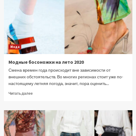
сезона,
актуальные
цвета
и
фасоны
Мода
Модные босоножки на лето 2020
Смена времен года происходит вне зависимости от
внешних обстоятельств. Во многих регионах стоит уже по-
настоящему летняя погода, значит, пора оценить...
Прочитать
Читать далее
больше
о
Модные
босоножки
на
лето
2020