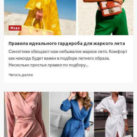
Мода
Правила идеального гардероба для жаркого лета
Синоптики обещают нам небывалое жаркое лето. Комфорт
как никогда будет важен в подборе летнего образа.
Несколько простых правил по подбору...
Прочитать
Читать далее
больше
о
Правила
идеального
гардероба
для
жаркого
лета