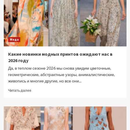
новинки
сезона
и
стильные
образы
Мода
Какие новинки модных принтов ожидают нас в
2026 году
Да, в теплом сезоне 2026 мы снова увидим цветочные,
геометрические, абстрактные узоры, анималистические,
живопись и многие другие, но все они...
Прочитать
Читать далее
больше
о
Какие
новинки
модных
принтов
ожидают