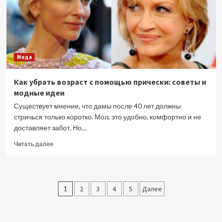
года
Мода
Как убрать возраст с помощью прически: советы и
модные идеи
Существует мнение, что дамы после 40 лет должны
стричься только коротко. Мол, это удобно, комфортно и не
доставляет забот. Но...
Прочитать
Читать далее
больше
о
Как
убрать
Пагинация
1
2
3
4
5
Далее
возраст
с
записей
помощью
прически: