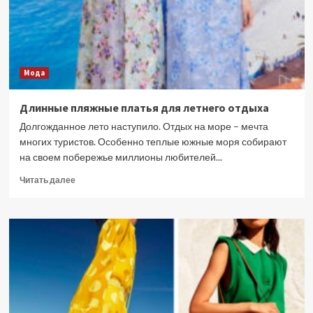
Мода
Длинные пляжные платья для летнего отдыха
Долгожданное лето наступило. Отдых на море – мечта
многих туристов. Особенно теплые южные моря собирают
на своем побережье миллионы любителей...
Прочитать
Читать далее
больше
о
Длинные
пляжные
платья
для
летнего
отдыха