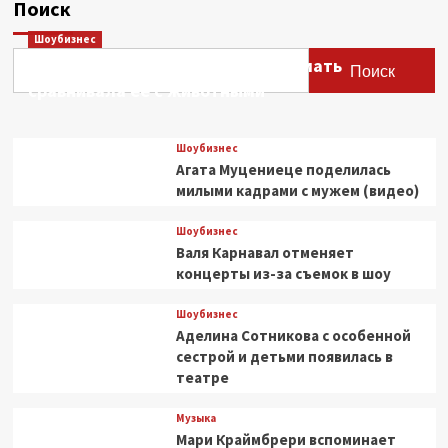
Поиск
советы
и
Шоубизнес
модные
Этери Тутберидзе заявила, что мать
идеи
Поиск
сравнивала ее с животными
Шоубизнес
Агата Муцениеце поделилась
милыми кадрами с мужем (видео)
Шоубизнес
Валя Карнавал отменяет
концерты из-за съемок в шоу
Шоубизнес
Аделина Сотникова с особенной
сестрой и детьми появилась в
театре
Музыка
Мари Краймбрери вспоминает