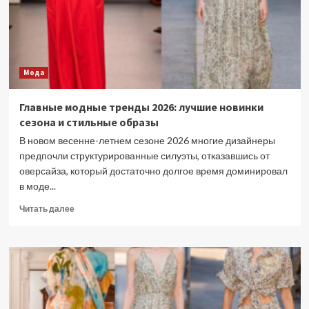
Michael
Kors
Мода
Главные модные тренды 2026: лучшие новинки
сезона и стильные образы
В новом весенне-летнем сезоне 2026 многие дизайнеры
предпочли структурированные силуэты, отказавшись от
оверсайза, который достаточно долгое время доминировал
в моде...
Прочитать
Читать далее
больше
о
Главные
модные
тренды
2026:
лучшие