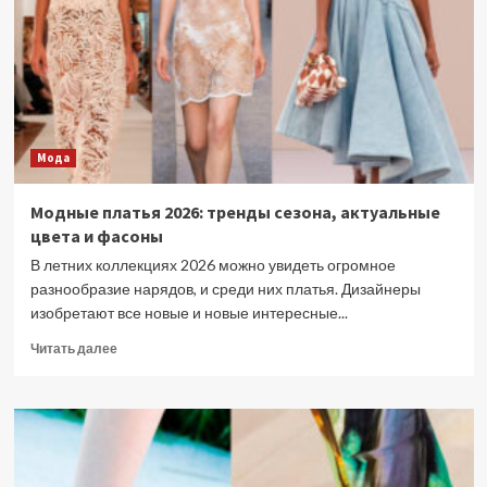
нас
в
2026
году
Мода
Модные платья 2026: тренды сезона, актуальные
цвета и фасоны
В летних коллекциях 2026 можно увидеть огромное
разнообразие нарядов, и среди них платья. Дизайнеры
изобретают все новые и новые интересные...
Прочитать
Читать далее
больше
о
Модные
платья
2026:
тренды