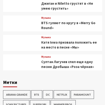
Джиган и Niletto грустят в «Не
умею грустить»
Музыка
BTS гуляют по кругу в «Merry Go
Round»
Музыка
Катя Iowa призвала положить ее
на место в песне «Мы»
Музыка
Султан Лагучев спел еще одну
песню Дробыша «Роза чёрная»
Метки
ARIANA GRANDE
BTS
DC
NETFLIX
PARAMOUNT
SONY PICTURES
SUPERGIRL
WARNER BROS.