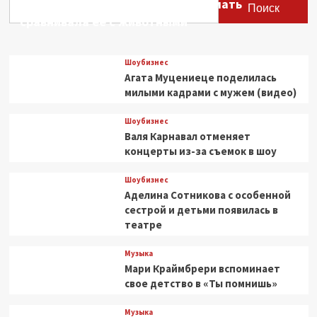
Этери Тутберидзе заявила, что мать
Поиск
сравнивала ее с животными
Шоубизнес
Агата Муцениеце поделилась
милыми кадрами с мужем (видео)
Шоубизнес
Валя Карнавал отменяет
концерты из-за съемок в шоу
Шоубизнес
Аделина Сотникова с особенной
сестрой и детьми появилась в
театре
Музыка
Мари Краймбрери вспоминает
свое детство в «Ты помнишь»
Музыка