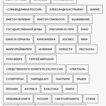
«СПРАВЕДЛИВАЯ РОССИЯ»
АЛЕКСАНДР БАСТРЫКИН
АНИМЕ
ВИКТОР ПЕЛЕВИН
ВИКТОР СЛИПЕНЧУК
ВЫЖИВАНИЕ
ГОСУДАРСТВЕННОЙ ДУМЫ
ГРИГОРИЯ ОСТЕРА
КИНО
КИНО И СЕРИАЛЫ
КИНОМАЁВКА
КОСМОС
МИФ
МАРИ КРАЙМБРЕРИ
НОВИНКИ
НОВОСТИ
РАССКАЗЫ
РУКИ ВВЕРХ
СЕРГЕЙ МИРОНОВ
СЛЕДСТВЕННОГО КОМИТЕТА (СК) РОССИИ
СПЕКТАКЛЬ
СУПЕРГЕРОИ
ТАВРИДА.АРТ
ТЕАТРИУМ
ЭКШЕН
ЯПОНИЯ
АКТРИСА
КЛАССИКА
КНИГИ
ЛЮБИМЫЕ КНИГИ
ПОЭЗИЯ
СВЕТЛАЯПАМЯТЬ
СТИХИ