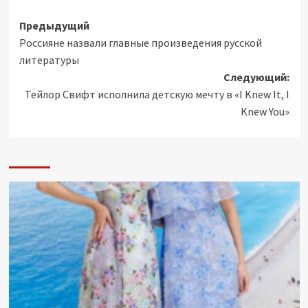
Навигация
Предыдущий
Россияне назвали главные произведения русской
записи
литературы
Следующий:
Тейлор Свифт исполнила детскую мечту в «I Knew It, I
Knew You»