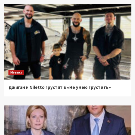
Музыка
Джиган и Niletto грустят в «Не умею грустить»