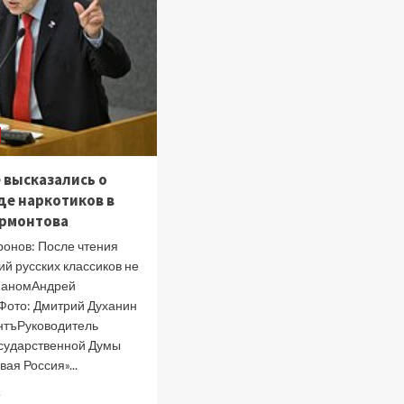
 высказались о
де наркотиков в
ермонтова
ронов: После чтения
й русских классиков не
маномАндрей
ото: Дмитрий Духанин
нтъРуководитель
сударственной Думы
ая Россия»...
Прочитать
е