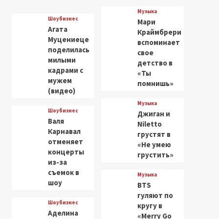
Музыка
Шоубизнес
Мари
Агата
Краймбрери
Муцениеце
вспоминает
поделилась
свое
милыми
детство в
кадрами с
«Ты
мужем
помнишь»
(видео)
Музыка
Шоубизнес
Джиган и
Валя
Niletto
Карнавал
грустят в
отменяет
«Не умею
концерты
грустить»
из-за
съемок в
Музыка
шоу
BTS
гуляют по
Шоубизнес
кругу в
Аделина
«Merry Go