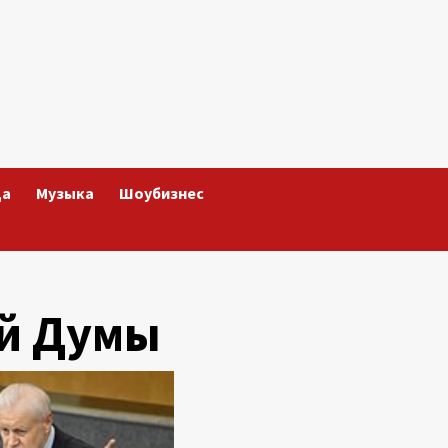
да
Музыка
Шоубизнес
й Думы