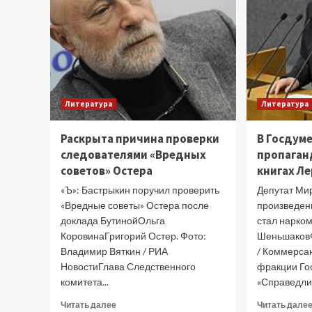
Литература
Литература
Раскрыта причина проверки
В Госдуме
следователями «Вредных
пропаган
советов» Остера
книгах Л
«Ъ»: Бастрыкин поручил проверить
Депутат Ми
«Вредные советы» Остера после
произведени
доклада БутинойОльга
стал нарко
КоровинаГригорий Остер. Фото:
ШеньшаковФ
Владимир Вяткин / РИА
/ Коммерса
НовостиГлава Следственного
фракции Го
комитета...
«Справедлив
Прочитать
Читать далее
Читать дале