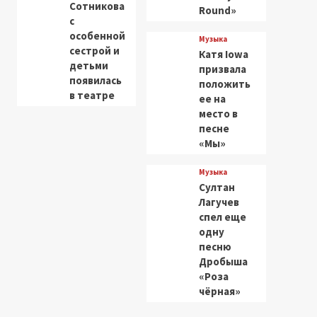
Сотникова
Round»
с
особенной
Музыка
сестрой и
Катя Iowa
детьми
призвала
появилась
положить
в театре
ее на
место в
песне
«Мы»
Музыка
Султан
Лагучев
спел еще
одну
песню
Дробыша
«Роза
чёрная»