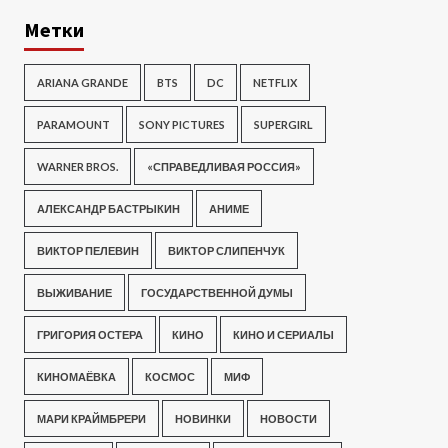
Метки
ARIANA GRANDE
BTS
DC
NETFLIX
PARAMOUNT
SONY PICTURES
SUPERGIRL
WARNER BROS.
«СПРАВЕДЛИВАЯ РОССИЯ»
АЛЕКСАНДР БАСТРЫКИН
АНИМЕ
ВИКТОР ПЕЛЕВИН
ВИКТОР СЛИПЕНЧУК
ВЫЖИВАНИЕ
ГОСУДАРСТВЕННОЙ ДУМЫ
ГРИГОРИЯ ОСТЕРА
КИНО
КИНО И СЕРИАЛЫ
КИНОМАЁВКА
КОСМОС
МИФ
МАРИ КРАЙМБРЕРИ
НОВИНКИ
НОВОСТИ