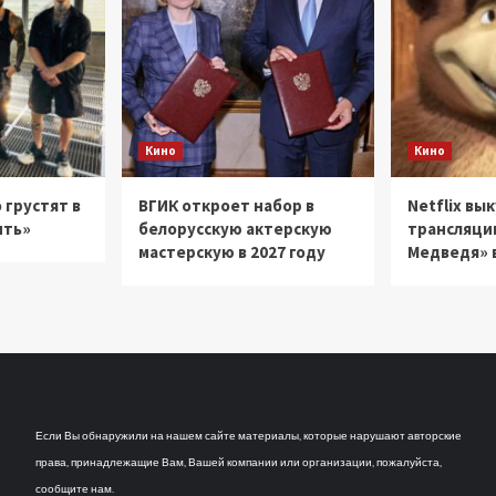
Кино
Кино
 грустят в
ВГИК откроет набор в
Netflix вы
ить»
белорусскую актерскую
трансляци
мастерскую в 2027 году
Медведя» в
Если Вы обнаружили на нашем сайте материалы, которые нарушают авторские
права, принадлежащие Вам, Вашей компании или организации, пожалуйста,
сообщите нам.