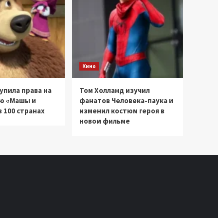
Кино
купила права на
Том Холланд изучил
ю «Машы и
фанатов Человека-паука и
 100 странах
изменил костюм героя в
новом фильме