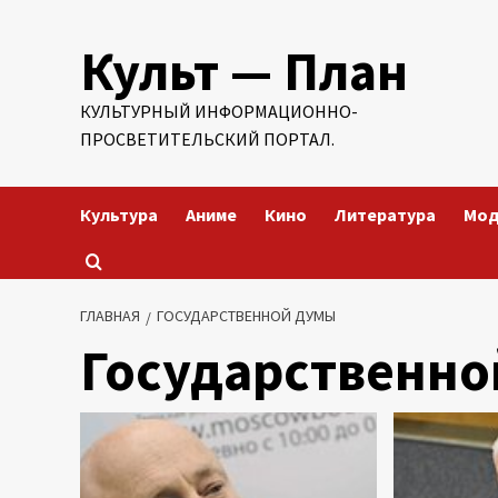
Перейти
Культ — План
к
содержимому
КУЛЬТУРНЫЙ ИНФОРМАЦИОННО-
ПРОСВЕТИТЕЛЬСКИЙ ПОРТАЛ.
Культура
Аниме
Кино
Литература
Мо
ГЛАВНАЯ
ГОСУДАРСТВЕННОЙ ДУМЫ
Государственно