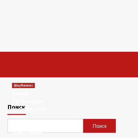
Шоубизнес
Этери
Тутберидзе
Поиск
заявила, что
мать
сравнивала ее с
Поиск
животными