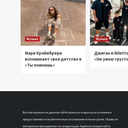
Музыка
Музыка
Мари Краймбрери
Джиган и Niletto
вспоминает свое детство в
«Не умею груст
«Ты помнишь»
Все материалы на данном сайте взяты из открытых источников и
предоставляются исключительно в ознакомительных целях. Права на
материалы принадлежат их владельцам. Администрация сайта