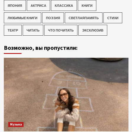
ЯПОНИЯ
АКТРИСА
КЛАССИКА
КНИГИ
ЛЮБИМЫЕ КНИГИ
ПОЭЗИЯ
СВЕТЛАЯПАМЯТЬ
СТИХИ
ТЕАТР
ЧИТАТЬ
ЧТО ПОЧИТАТЬ
ЭКСКЛЮЗИВ
Возможно, вы пропустили:
Музыка