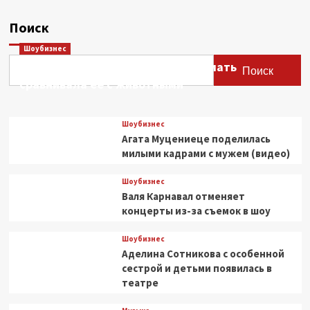
Поиск
Шоубизнес
Этери Тутберидзе заявила, что мать
Поиск
сравнивала ее с животными
Шоубизнес
Агата Муцениеце поделилась
милыми кадрами с мужем (видео)
Шоубизнес
Валя Карнавал отменяет
концерты из-за съемок в шоу
Шоубизнес
Аделина Сотникова с особенной
сестрой и детьми появилась в
театре