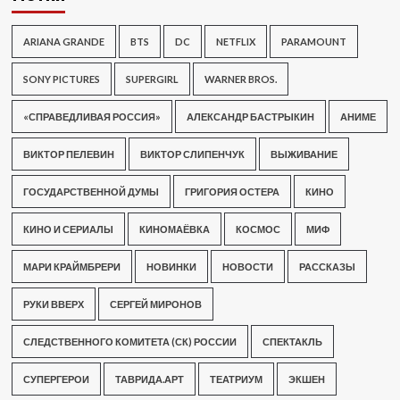
ARIANA GRANDE
BTS
DC
NETFLIX
PARAMOUNT
SONY PICTURES
SUPERGIRL
WARNER BROS.
«СПРАВЕДЛИВАЯ РОССИЯ»
АЛЕКСАНДР БАСТРЫКИН
АНИМЕ
ВИКТОР ПЕЛЕВИН
ВИКТОР СЛИПЕНЧУК
ВЫЖИВАНИЕ
ГОСУДАРСТВЕННОЙ ДУМЫ
ГРИГОРИЯ ОСТЕРА
КИНО
КИНО И СЕРИАЛЫ
КИНОМАЁВКА
КОСМОС
МИФ
МАРИ КРАЙМБРЕРИ
НОВИНКИ
НОВОСТИ
РАССКАЗЫ
РУКИ ВВЕРХ
СЕРГЕЙ МИРОНОВ
СЛЕДСТВЕННОГО КОМИТЕТА (СК) РОССИИ
СПЕКТАКЛЬ
СУПЕРГЕРОИ
ТАВРИДА.АРТ
ТЕАТРИУМ
ЭКШЕН