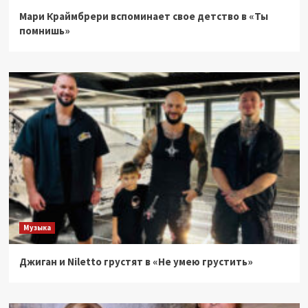
Мари Краймбрери вспоминает свое детство в «Ты
помнишь»
Музыка
Джиган и Niletto грустят в «Не умею грустить»