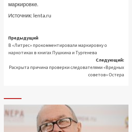
маркировке.
Источник:
lenta.ru
Навигация
Предыдущий
В «Литрес» прокомментировали маркировку о
записи
наркотиках в книгах Пушкина и Тургенева
Следующий:
Раскрыта причина проверки следователями «Вредных
советов» Остера