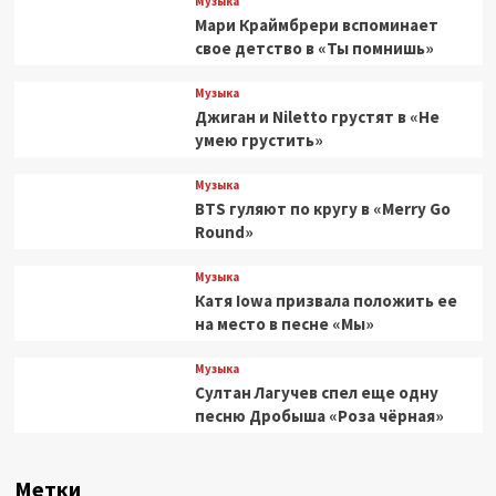
Музыка
Мари Краймбрери вспоминает
свое детство в «Ты помнишь»
Музыка
Джиган и Niletto грустят в «Не
умею грустить»
Музыка
BTS гуляют по кругу в «Merry Go
Round»
Музыка
Катя Iowa призвала положить ее
на место в песне «Мы»
Музыка
Султан Лагучев спел еще одну
песню Дробыша «Роза чёрная»
Метки