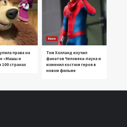
Кино
купила права на
Том Холланд изучил
ю «Машы и
фанатов Человека-паука и
 100 странах
изменил костюм героя в
новом фильме