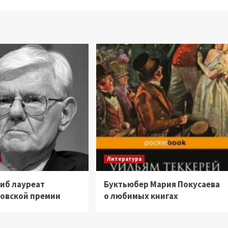
Литература
гиб лауреат
Буктьюбер Мария Покусаева
овской премии
о любимых книгах