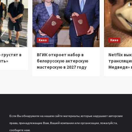
Кино
Кино
 грустят в
ВГИК откроет набор в
Netflix вы
ить»
белорусскую актерскую
трансляци
мастерскую в 2027 году
Медведя» в
Если Вы обнаружили на нашем сайте материалы, которые нарушают авторские
права, принадлежащие Вам, Вашей компании или организации, пожалуйста,
сообщите нам.