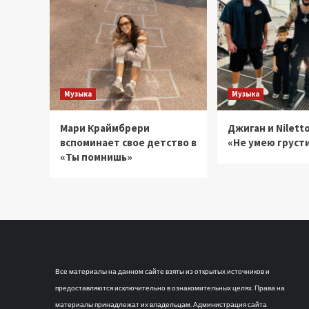
Музыка
Музыка
Мари Краймбрери
Джиган и Niletto
вспоминает свое детство в
«Не умею груст
«Ты помнишь»
Все материалы на данном сайте взяты из открытых источников и
предоставляются исключительно в ознакомительных целях. Права на
материалы принадлежат их владельцам. Администрация сайта