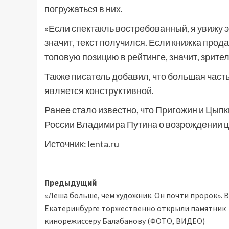
погружаться в них.
«Если спектакль востребованный, я увижу э
значит, текст получился. Если книжка прода
топовую позицию в рейтинге, значит, зрите
Также писатель добавил, что большая част
является конструктивной.
Ранее стало известно, что Пригожин и Цып
России Владимира Путина о возрождении ц
Источник:
lenta.ru
Навигация
Предыдущий
«Леша больше, чем художник. Он почти пророк». В
записи
Екатеринбурге торжественно открыли памятник
кинорежиссеру Балабанову (ФОТО, ВИДЕО)