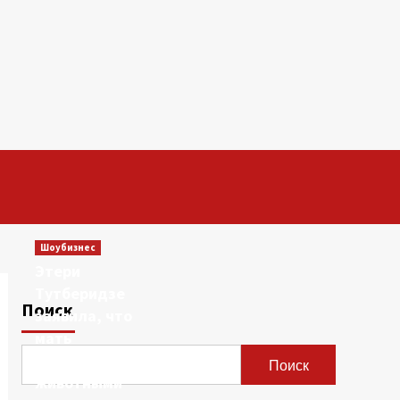
Шоубизнес
Этери
Тутберидзе
Поиск
заявила, что
мать
сравнивала ее с
Поиск
животными