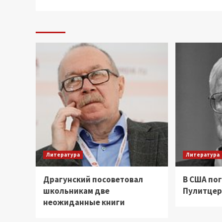
Литература
Литература
Драгунский посоветовал
В США по
школьникам две
Пулитцер
неожиданные книги