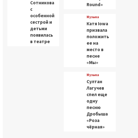
Сотникова
Round»
с
особенной
Музыка
сестрой и
Катя Iowa
детьми
призвала
появилась
положить
в театре
ее на
место в
песне
«Мы»
Музыка
Султан
Лагучев
спел еще
одну
песню
Дробыша
«Роза
чёрная»