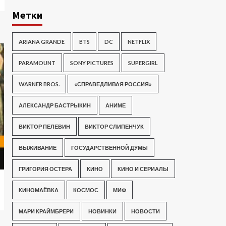
Метки
ARIANA GRANDE
BTS
DC
NETFLIX
PARAMOUNT
SONY PICTURES
SUPERGIRL
WARNER BROS.
«СПРАВЕДЛИВАЯ РОССИЯ»
АЛЕКСАНДР БАСТРЫКИН
АНИМЕ
ВИКТОР ПЕЛЕВИН
ВИКТОР СЛИПЕНЧУК
ВЫЖИВАНИЕ
ГОСУДАРСТВЕННОЙ ДУМЫ
ГРИГОРИЯ ОСТЕРА
КИНО
КИНО И СЕРИАЛЫ
КИНОМАЁВКА
КОСМОС
МИФ
МАРИ КРАЙМБРЕРИ
НОВИНКИ
НОВОСТИ