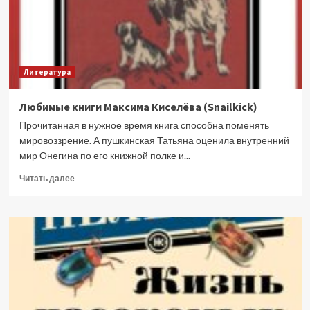
Литература
Любимые книги Максима Киселёва (Snailkick)
Прочитанная в нужное время книга способна поменять
мировоззрение. А пушкинская Татьяна оценила внутренний
мир Онегина по его книжной полке и...
Прочитать
Читать далее
больше
о
Любимые
книги
Максима
Киселёва
(Snailkick)