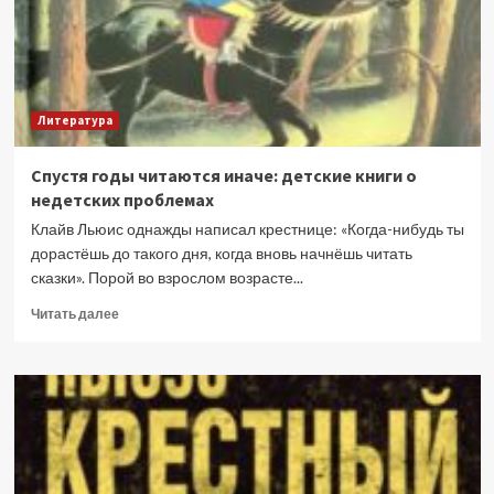
могли
пройти
Литература
Спустя годы читаются иначе: детские книги о
недетских проблемах
Клайв Льюис однажды написал крестнице: «Когда-нибудь ты
дорастёшь до такого дня, когда вновь начнёшь читать
сказки». Порой во взрослом возрасте...
Прочитать
Читать далее
больше
о
Спустя
годы
читаются
иначе:
детские
книги