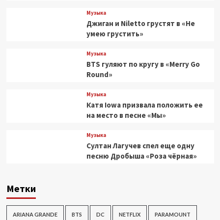
Музыка
Джиган и Niletto грустят в «Не
умею грустить»
Музыка
BTS гуляют по кругу в «Merry Go
Round»
Музыка
Катя Iowa призвала положить ее
на место в песне «Мы»
Музыка
Султан Лагучев спел еще одну
песню Дробыша «Роза чёрная»
Метки
ARIANA GRANDE
BTS
DC
NETFLIX
PARAMOUNT