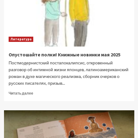
неоднозначной
репутацией
Литература
Опустошайте полки! Книжные новинки мая 2025
Постмодернистский постапокалипсис, откровенный
разговор об интимной жизни японцев, латиноамериканский
роман в духе магического реализма, сборник очерков о
русских писателях, призыв...
Прочитать
Читать далее
больше
о
Опустошайте
полки!
Книжные
новинки
мая