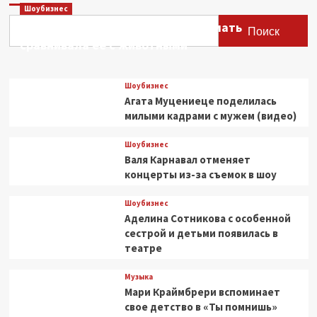
Шоубизнес
к
Этери Тутберидзе заявила, что мать
жизни:
Поиск
почему
сравнивала ее с животными
сборник
от
онлайн-
Шоубизнес
библиотеки
Агата Муцениеце поделилась
«Прочитано»
милыми кадрами с мужем (видео)
стоит
вашего
Шоубизнес
внимания
Валя Карнавал отменяет
концерты из-за съемок в шоу
Шоубизнес
Аделина Сотникова с особенной
сестрой и детьми появилась в
театре
Музыка
Мари Краймбрери вспоминает
свое детство в «Ты помнишь»