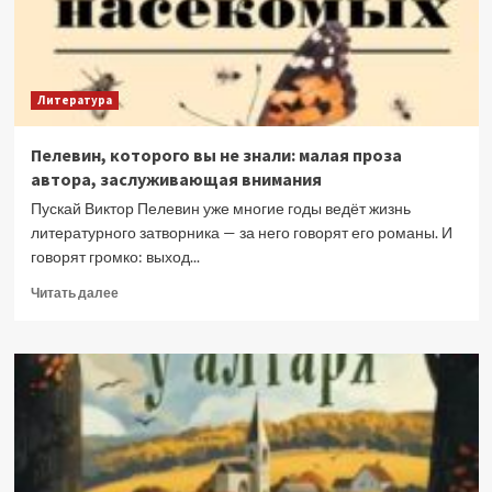
Литература
Пелевин, которого вы не знали: малая проза
автора, заслуживающая внимания
Пускай Виктор Пелевин уже многие годы ведёт жизнь
литературного затворника — за него говорят его романы. И
говорят громко: выход...
Прочитать
Читать далее
больше
о
Пелевин,
которого
вы
не
знали:
малая
проза