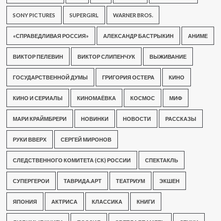
SONY PICTURES
SUPERGIRL
WARNER BROS.
«СПРАВЕДЛИВАЯ РОССИЯ»
АЛЕКСАНДР БАСТРЫКИН
АНИМЕ
ВИКТОР ПЕЛЕВИН
ВИКТОР СЛИПЕНЧУК
ВЫЖИВАНИЕ
ГОСУДАРСТВЕННОЙ ДУМЫ
ГРИГОРИЯ ОСТЕРА
КИНО
КИНО И СЕРИАЛЫ
КИНОМАЁВКА
КОСМОС
МИФ
МАРИ КРАЙМБРЕРИ
НОВИНКИ
НОВОСТИ
РАССКАЗЫ
РУКИ ВВЕРХ
СЕРГЕЙ МИРОНОВ
СЛЕДСТВЕННОГО КОМИТЕТА (СК) РОССИИ
СПЕКТАКЛЬ
СУПЕРГЕРОИ
ТАВРИДА.АРТ
ТЕАТРИУМ
ЭКШЕН
ЯПОНИЯ
АКТРИСА
КЛАССИКА
КНИГИ