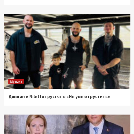
Музыка
Джиган и Niletto грустят в «Не умею грустить»