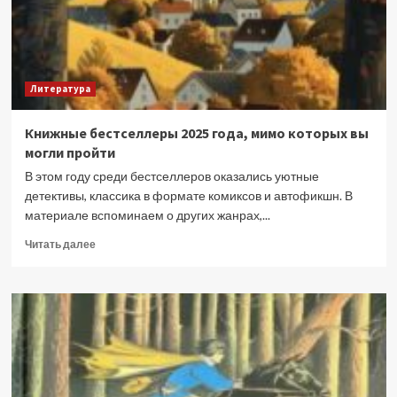
автора,
заслуживающая
внимания
Литература
Книжные бестселлеры 2025 года, мимо которых вы
могли пройти
В этом году среди бестселлеров оказались уютные
детективы, классика в формате комиксов и автофикшн. В
материале вспоминаем о других жанрах,...
Прочитать
Читать далее
больше
о
Книжные
бестселлеры
2025
года,
мимо
которых
вы