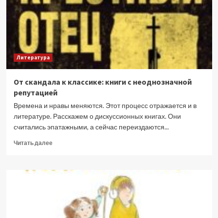
о
недетских
проблемах
Литература
От скандала к классике: книги с неоднозначной
репутацией
Времена и нравы меняются. Этот процесс отражается и в
литературе. Расскажем о дискуссионных книгах. Они
считались эпатажными, а сейчас переиздаются...
Прочитать
Читать далее
больше
о
От
скандала
к
классике:
книги
с