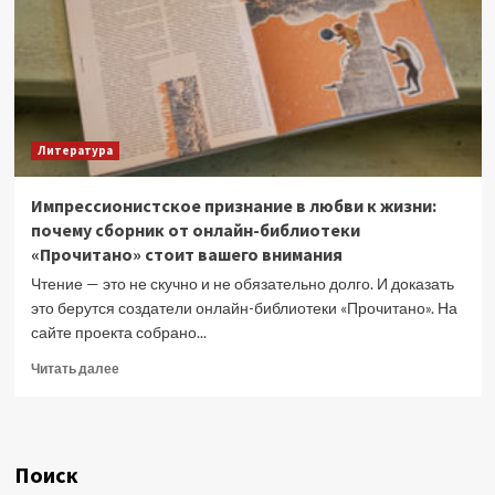
2025
Литература
Импрессионистское признание в любви к жизни:
почему сборник от онлайн-библиотеки
«Прочитано» стоит вашего внимания
Чтение — это не скучно и не обязательно долго. И доказать
это берутся создатели онлайн-библиотеки «Прочитано». На
сайте проекта собрано...
Прочитать
Читать далее
больше
о
Импрессионистское
признание
Поиск
в
любви