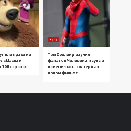
Кино
купила права на
Том Холланд изучил
ю «Машы и
фанатов Человека-паука и
 100 странах
изменил костюм героя в
новом фильме