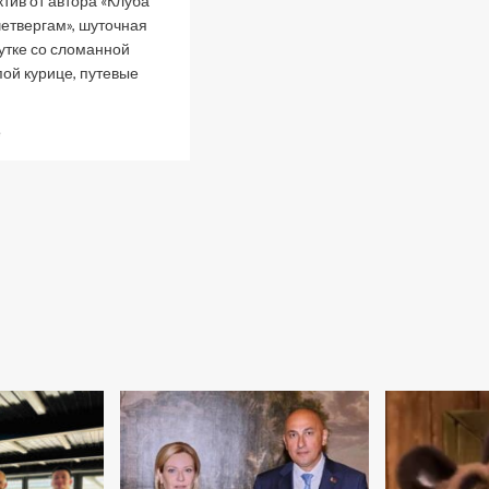
тив от автора «Клуба
четвергам», шуточная
утке со сломанной
пой курице, путевые
Прочитать
е
больше
о
Опустошайте
полки!
Книжные
новинки
июня
2025