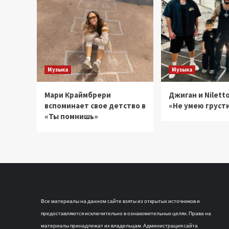
осени
Музыка
Музыка
Мари Краймбрери
Джиган и Niletto
вспоминает свое детство в
«Не умею груст
«Ты помнишь»
Все материалы на данном сайте взяты из открытых источников и
предоставляются исключительно в ознакомительных целях. Права на
материалы принадлежат их владельцам. Администрация сайта