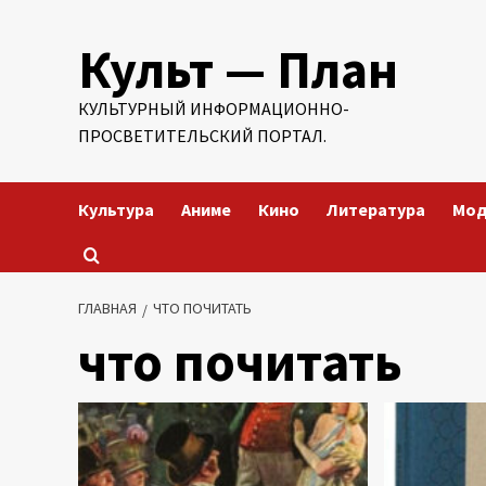
Перейти
Культ — План
к
содержимому
КУЛЬТУРНЫЙ ИНФОРМАЦИОННО-
ПРОСВЕТИТЕЛЬСКИЙ ПОРТАЛ.
Культура
Аниме
Кино
Литература
Мо
ГЛАВНАЯ
ЧТО ПОЧИТАТЬ
что почитать