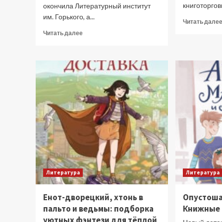
книготорговк
окончила Литературный институт
им. Горького, а...
Читать дале
Прочитать
Читать далее
больше
о
Любимые
книги
литературного
критика
Екатерины
Писаревой
Литература
Литература
Енот-дворецкий, хтонь в
Опустоша
пальто и ведьмы: подборка
Книжные 
уютных фэнтези для тёплой