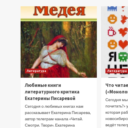
Покусаева
о
любимых
книгах
Литература
Литература
Любимые книги
Что чита
литературного критика
(«Моноло
Екатерины Писаревой
Сегодня мы
почитать?» 
Сегодня о любимых книгах нам
которая ра
рассказывает Екатерина Писарева,
новосибирс
автор телеграм-канала «Читай.
ведёт теле
Смотри. Твори». Екатерина