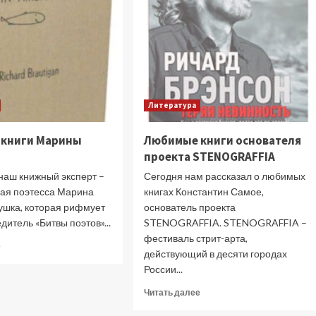
Литература
книги Марины
Любимые книги основателя
проекта STENOGRAFFIA
 наш книжный эксперт –
Сегодня нам рассказал о любимых
кая поэтесса Марина
книгах Константин Самое,
ушка, которая рифмует
основатель проекта
едитель «Битвы поэтов»...
STENOGRAFFIA. STENOGRAFFIA –
фестиваль стрит-арта,
Прочитать
е
действующий в десяти городах
больше
России...
о
Любимые
Прочитать
Читать далее
книги
больше
Марины