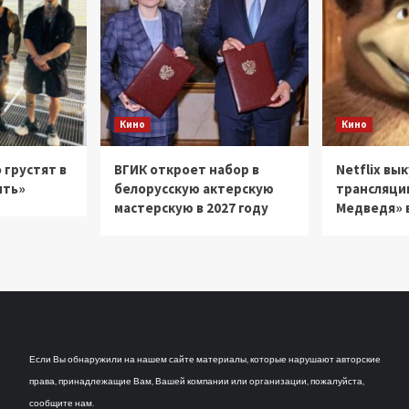
Кино
Кино
 грустят в
ВГИК откроет набор в
Netflix вы
ить»
белорусскую актерскую
трансляци
мастерскую в 2027 году
Медведя» в
Если Вы обнаружили на нашем сайте материалы, которые нарушают авторские
права, принадлежащие Вам, Вашей компании или организации, пожалуйста,
сообщите нам.