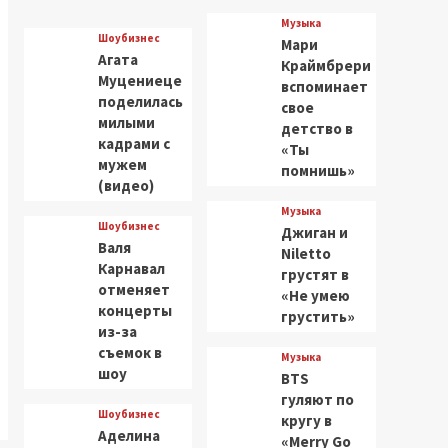
Музыка
Шоубизнес
Мари
Агата
Краймбрери
Муцениеце
вспоминает
поделилась
свое
милыми
детство в
кадрами с
«Ты
мужем
помнишь»
(видео)
Музыка
Шоубизнес
Джиган и
Валя
Niletto
Карнавал
грустят в
отменяет
«Не умею
концерты
грустить»
из-за
съемок в
Музыка
шоу
BTS
гуляют по
Шоубизнес
кругу в
Аделина
«Merry Go