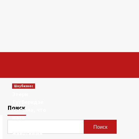
Шоубизнес
Этери
Тутберидзе
Поиск
заявила, что
мать
сравнивала ее с
Поиск
животными