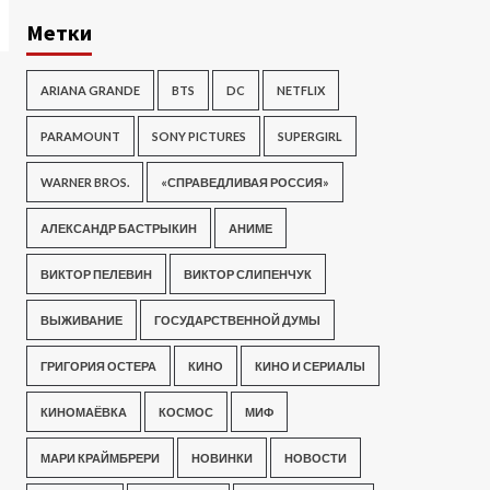
Метки
ARIANA GRANDE
BTS
DC
NETFLIX
PARAMOUNT
SONY PICTURES
SUPERGIRL
WARNER BROS.
«СПРАВЕДЛИВАЯ РОССИЯ»
АЛЕКСАНДР БАСТРЫКИН
АНИМЕ
ВИКТОР ПЕЛЕВИН
ВИКТОР СЛИПЕНЧУК
ВЫЖИВАНИЕ
ГОСУДАРСТВЕННОЙ ДУМЫ
ГРИГОРИЯ ОСТЕРА
КИНО
КИНО И СЕРИАЛЫ
КИНОМАЁВКА
КОСМОС
МИФ
МАРИ КРАЙМБРЕРИ
НОВИНКИ
НОВОСТИ