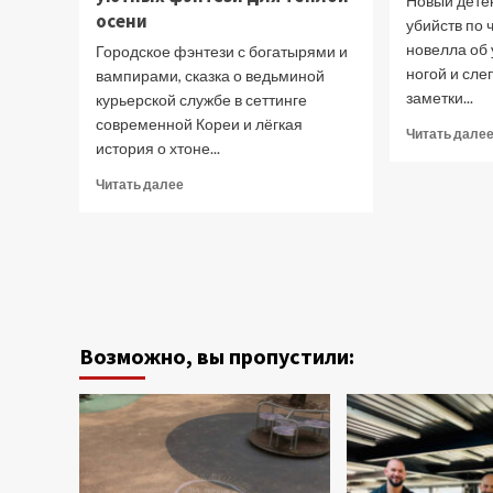
Новый детек
осени
убийств по 
новелла об 
Городское фэнтези с богатырями и
ногой и сле
вампирами, сказка о ведьминой
заметки...
курьерской службе в сеттинге
современной Кореи и лёгкая
Читать дале
история о хтоне...
Прочитать
Читать далее
больше
о
Енот-
дворецкий,
хтонь
в
пальто
и
Возможно, вы пропустили:
ведьмы:
подборка
уютных
фэнтези
для
тёплой