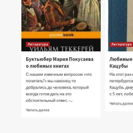
Литература
Литература
Буктьюбер Мария Покусаева
Любимые 
о любимых книгах
Кацубы
С нашим извечным вопросом «что
На этот раз
почитать?» мы наконец-то
петербургс
добрались до человека, который
Кацуба, дев
всегда готов дать на это
с 5 лет, поб
обстоятельный ответ, -...
Читать дале
Прочитать
Читать далее
больше
о
Буктьюбер
Мария