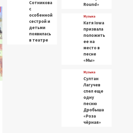
Сотникова
Round»
с
особенной
Музыка
сестрой и
Катя Iowa
детьми
призвала
появилась
положить
в театре
ее на
место в
песне
«Мы»
Музыка
Султан
Лагучев
спел еще
одну
песню
Дробыша
«Роза
чёрная»