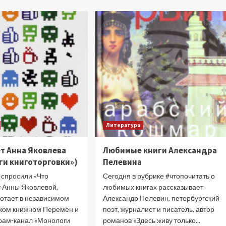
о
Кацубы
Любимые
книги
основателя
проекта
STENOGRAFFIA
Литература
ет Анна Яковлева
Любимые книги Александра
ги книготорговки»)
Пелевина
 спросили «Что
Сегодня в рубрике #чтопочитать о
у Анны Яковлевой,
любимых книгах рассказывает
ботает в независимом
Александр Пелевин, петербургский
ком книжном Перемен и
поэт, журналист и писатель, автор
грам-канал «Монологи
романов «Здесь живу только...