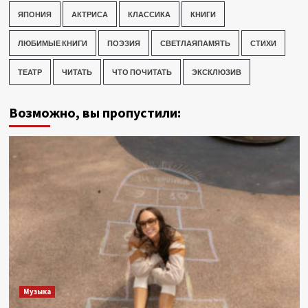
ЯПОНИЯ
АКТРИСА
КЛАССИКА
КНИГИ
ЛЮБИМЫЕ КНИГИ
ПОЭЗИЯ
СВЕТЛАЯПАМЯТЬ
СТИХИ
ТЕАТР
ЧИТАТЬ
ЧТО ПОЧИТАТЬ
ЭКСКЛЮЗИВ
Возможно, вы пропустили:
Музыка