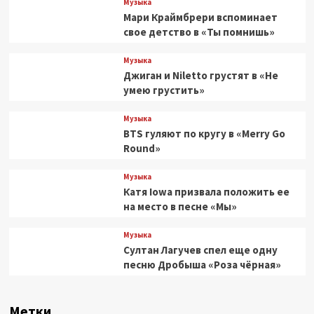
Музыка
Мари Краймбрери вспоминает
свое детство в «Ты помнишь»
Музыка
Джиган и Niletto грустят в «Не
умею грустить»
Музыка
BTS гуляют по кругу в «Merry Go
Round»
Музыка
Катя Iowa призвала положить ее
на место в песне «Мы»
Музыка
Султан Лагучев спел еще одну
песню Дробыша «Роза чёрная»
Метки