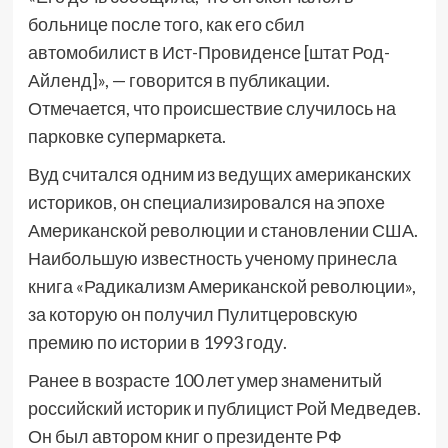
больнице после того, как его сбил
автомобилист в Ист-Провиденсе [штат Род-
Айленд]», — говорится в публикации.
Отмечается, что происшествие случилось на
парковке супермаркета.
Вуд считался одним из ведущих американских
историков, он специализировался на эпохе
Американской революции и становлении США.
Наибольшую известность ученому принесла
книга «Радикализм Американской революции»,
за которую он получил Пулитцеровскую
премию по истории в 1993 году.
Ранее в возрасте 100 лет умер знаменитый
российский историк и публицист Рой Медведев.
Он был автором книг о президенте РФ