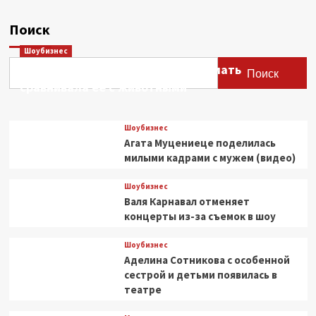
Поиск
Шоубизнес
Этери Тутберидзе заявила, что мать
Поиск
сравнивала ее с животными
Шоубизнес
Агата Муцениеце поделилась
милыми кадрами с мужем (видео)
Шоубизнес
Валя Карнавал отменяет
концерты из-за съемок в шоу
Шоубизнес
Аделина Сотникова с особенной
сестрой и детьми появилась в
театре