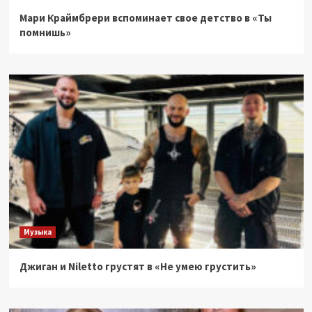
Мари Краймбрери вспоминает свое детство в «Ты
помнишь»
Музыка
Джиган и Niletto грустят в «Не умею грустить»