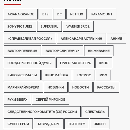
ARIANA GRANDE
BTS
DC
NETFLIX
PARAMOUNT
SONY PICTURES
SUPERGIRL
WARNER BROS.
«СПРАВЕДЛИВАЯ РОССИЯ»
АЛЕКСАНДР БАСТРЫКИН
АНИМЕ
ВИКТОР ПЕЛЕВИН
ВИКТОР СЛИПЕНЧУК
ВЫЖИВАНИЕ
ГОСУДАРСТВЕННОЙ ДУМЫ
ГРИГОРИЯ ОСТЕРА
КИНО
КИНО И СЕРИАЛЫ
КИНОМАЁВКА
КОСМОС
МИФ
МАРИ КРАЙМБРЕРИ
НОВИНКИ
НОВОСТИ
РАССКАЗЫ
РУКИ ВВЕРХ
СЕРГЕЙ МИРОНОВ
СЛЕДСТВЕННОГО КОМИТЕТА (СК) РОССИИ
СПЕКТАКЛЬ
СУПЕРГЕРОИ
ТАВРИДА.АРТ
ТЕАТРИУМ
ЭКШЕН