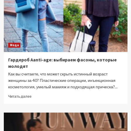
помощи
цвета
одежды?
Мода
Гардероб Aanti-age: выбираем фасоны, которые
молодят
Как вы считаете, что может скрыть истинный возраст
женщины за 40? Пластические операции, инъекционная
косметология, умелый макияж и подходящая прическа?...
Прочитать
Читать далее
больше
о
Гардероб
Aanti-
age:
выбираем