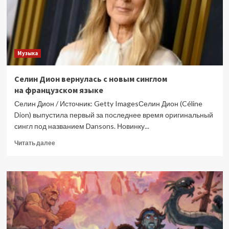
Музыка
Селин Дион вернулась с новым синглом
на французском языке
Селин Дион / Источник: Getty ImagesСелин Дион (Céline
Dion) выпустила первый за последнее время оригинальный
сингл под названием Dansons. Новинку...
Прочитать
Читать далее
больше
о
Селин
Дион
вернулась
с новым
синглом
на французском
языке