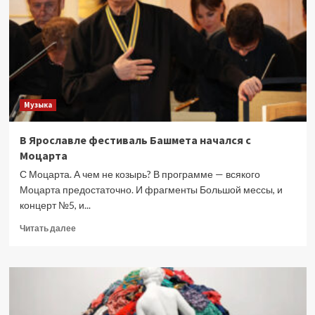
в
«Достоянии
республики»,
а
звезды
споют
песни
Музыка
«Руки
вверх»
В Ярославле фестиваль Башмета начался с
Моцарта
С Моцарта. А чем не козырь? В программе — всякого
Моцарта предостаточно. И фрагменты Большой мессы, и
концерт №5, и...
Прочитать
Читать далее
больше
о
В
Ярославле
фестиваль
Башмета