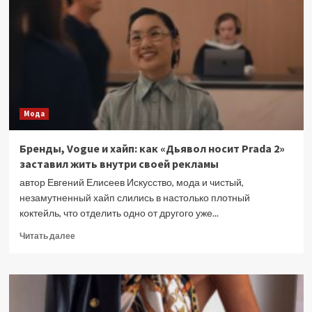
фасоны,
которые
молодят
Мода
Бренды, Vogue и хайп: как «Дьявол носит Prada 2»
заставил жить внутри своей рекламы
автор Евгений Елисеев Искусство, мода и чистый,
незамутненный хайп слились в настолько плотный
коктейль, что отделить одно от другого уже...
Прочитать
Читать далее
больше
о
Бренды,
Vogue
и