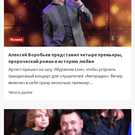
студийный
альбом
Музыка
Алексей Воробьев представил четыре премьеры,
пророческий роман и историю любви
Артист пришел на шоу «Мурзилки Live», чтобы устроить
грандиозный концерт для слушателей «Авторадио». Вечер
включил в себя сразу несколько премьер:...
Прочитать
Читать далее
больше
о
Алексей
Воробьев
представил
четыре
премьеры,