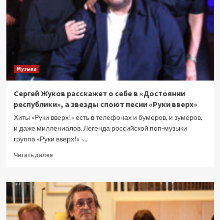
пророческий
роман
и
историю
любви
Музыка
Сергей Жуков расскажет о себе в «Достоянии
республики», а звезды споют песни «Руки вверх»
Хиты «Руки вверх!» есть в телефонах и бумеров, и зумеров,
и даже миллениалов. Легенда российской поп-музыки
группа «Руки вверх!» -...
Прочитать
Читать далее
больше
о
Сергей
Жуков
расскажет
о
себе