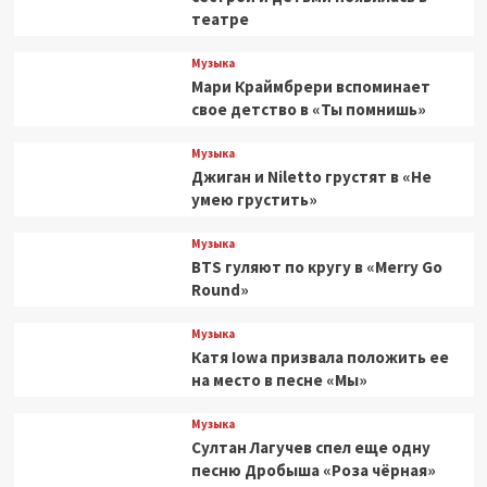
театре
Музыка
Мари Краймбрери вспоминает
свое детство в «Ты помнишь»
Музыка
Джиган и Niletto грустят в «Не
умею грустить»
Музыка
BTS гуляют по кругу в «Merry Go
Round»
Музыка
Катя Iowa призвала положить ее
на место в песне «Мы»
Музыка
Султан Лагучев спел еще одну
песню Дробыша «Роза чёрная»