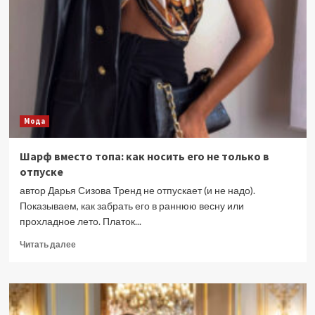
хайп:
как
«Дьявол
носит
Prada
2»
заставил
жить
внутри
Мода
своей
рекламы
Шарф вместо топа: как носить его не только в
отпуске
автор Дарья Сизова Тренд не отпускает (и не надо).
Показываем, как забрать его в раннюю весну или
прохладное лето. Платок...
Прочитать
Читать далее
больше
о
Шарф
вместо
топа: