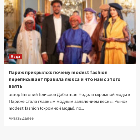
как
носить
его
не
только
в
отпуске
Мода
Париж прикрылся: почему modest fashion
переписывает правила люкса и что нам с этого
взять
автор Евгений Елисеев Дебютная Неделя скромной моды в
Париже стала главным модным заявлением весны. Рынок
modest fashion (скромной моды), по...
Прочитать
Читать далее
больше
о
Париж