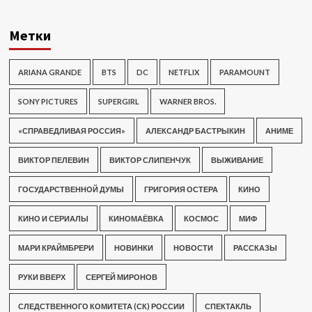
Метки
ARIANA GRANDE
BTS
DC
NETFLIX
PARAMOUNT
SONY PICTURES
SUPERGIRL
WARNER BROS.
«СПРАВЕДЛИВАЯ РОССИЯ»
АЛЕКСАНДР БАСТРЫКИН
АНИМЕ
ВИКТОР ПЕЛЕВИН
ВИКТОР СЛИПЕНЧУК
ВЫЖИВАНИЕ
ГОСУДАРСТВЕННОЙ ДУМЫ
ГРИГОРИЯ ОСТЕРА
КИНО
КИНО И СЕРИАЛЫ
КИНОМАЁВКА
КОСМОС
МИФ
МАРИ КРАЙМБРЕРИ
НОВИНКИ
НОВОСТИ
РАССКАЗЫ
РУКИ ВВЕРХ
СЕРГЕЙ МИРОНОВ
СЛЕДСТВЕННОГО КОМИТЕТА (СК) РОССИИ
СПЕКТАКЛЬ