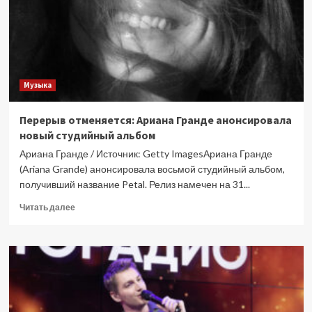
Epic
о
приключениях
Одиссея
Музыка
Перерыв отменяется: Ариана Гранде анонсировала
новый студийный альбом
Ариана Гранде / Источник: Getty ImagesАриана Гранде
(Ariana Grande) анонсировала восьмой студийный альбом,
получивший название Petal. Релиз намечен на 31...
Прочитать
Читать далее
больше
о
Перерыв
отменяется:
Ариана
Гранде
анонсировала
новый