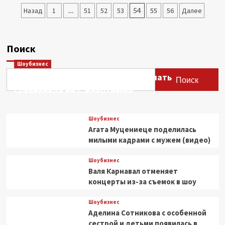
прикрылся:
Пагинация
Назад
1
…
51
52
53
54
55
56
Далее
почему
modest
записей
fashion
переписывает
Поиск
правила
люкса
Шоубизнес
и
Этери Тутберидзе заявила, что мать
что
Поиск
сравнивала ее с животными
нам
с
этого
взять
Шоубизнес
Агата Муцениеце поделилась
милыми кадрами с мужем (видео)
Шоубизнес
Валя Карнавал отменяет
концерты из-за съемок в шоу
Шоубизнес
Аделина Сотникова с особенной
сестрой и детьми появилась в