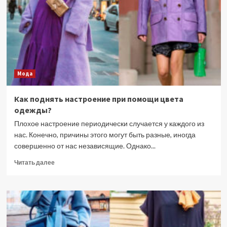
Мода
Как поднять настроение при помощи цвета
одежды?
Плохое настроение периодически случается у каждого из
нас. Конечно, причины этого могут быть разные, иногда
совершенно от нас независящие. Однако...
Прочитать
Читать далее
больше
о
Как
поднять
настроение
при