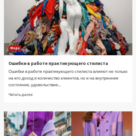
начался
с
Моцарта
Мода
Ошибки в работе практикующего стилиста
Ошибки в работе практикующего стилиста влияют не только
на его доход и количество клиентов, но и на внутреннее
состояние, удовольствие...
Прочитать
Читать далее
больше
о
Ошибки
в
работе
практикующего
стилиста