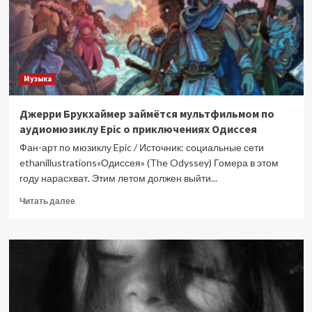
Музыка
Джерри Брукхаймер займётся мультфильмом по
аудиомюзиклу Epic о приключениях Одиссея
Фан-арт по мюзиклу Epic / Источник: социальные сети
ethanillustrations«Одиссея» (The Odyssey) Гомера в этом
году нарасхват. Этим летом должен выйти...
Прочитать
Читать далее
больше
о
Джерри
Брукхаймер
займётся
мультфильмом
по
аудиомюзиклу