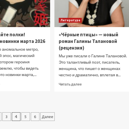
Литература
йте полки!
«Чёрные птицы» — новый
новинки марта 2026
роман Галины Талановой
(рецензия)
о аномальное метро,
 эпос, магический
Мы уже писали о Галине Талановой.
котором героиня
Это талантливый поэт, писатель,
землю, чтобы видеть
женщина, что пишет о женщинах
то новинки марта,...
честно и драматично, вплетая в...
Прочитать
Прочитать
е
Читать далее
больше
больше
о
о
Опустошайте
«Чёрные
полки!
птицы»
Книжные
—
ция
новинки
3
4
5
6
Далее
новый
марта
роман
2026
Галины