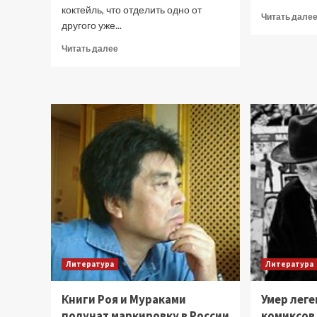
коктейль, что отделить одно от
Читать дале
другого уже...
Прочитать
Читать далее
больше
о
Бренды,
Vogue
и
хайп:
как
«Дьявол
носит
Prada
2»
заставил
жить
внутри
своей
рекламы
Литература
Литература
Книги Роя и Мураками
Умер лег
получат маркировку в России
комиксов