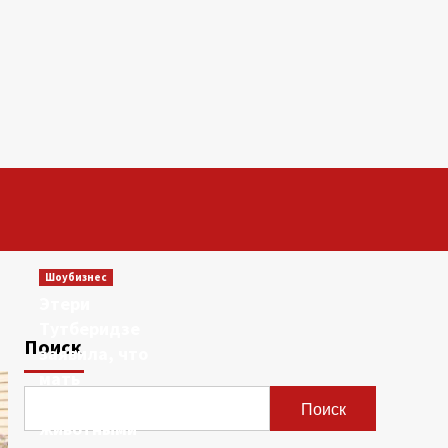
Шоубизнес
Этери
Тутберидзе
Поиск
заявила, что
мать
сравнивала ее с
Поиск
животными