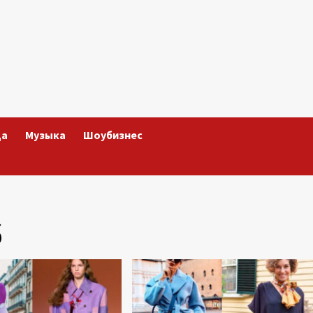
да
Музыка
Шоубизнес
6