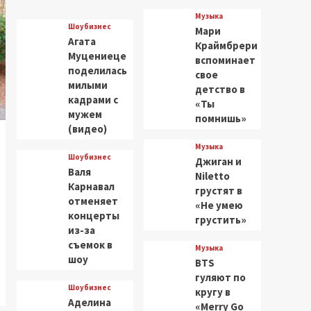
Музыка
Шоубизнес
Мари
Агата
Краймбрери
Муцениеце
вспоминает
поделилась
свое
милыми
детство в
кадрами с
«Ты
мужем
помнишь»
(видео)
Музыка
Шоубизнес
Джиган и
Валя
Niletto
Карнавал
грустят в
отменяет
«Не умею
концерты
грустить»
из-за
съемок в
Музыка
шоу
BTS
гуляют по
Шоубизнес
кругу в
Аделина
«Merry Go