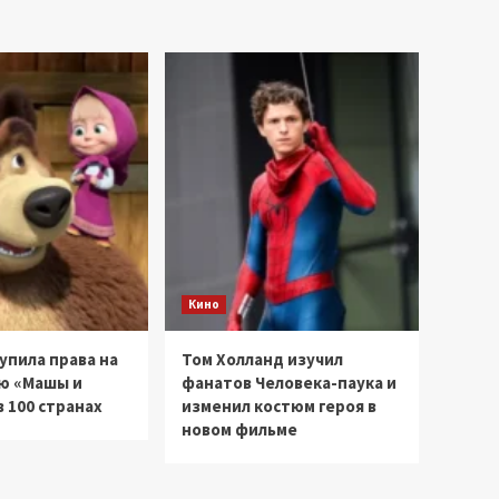
Кино
купила права на
Том Холланд изучил
ю «Машы и
фанатов Человека-паука и
 100 странах
изменил костюм героя в
новом фильме