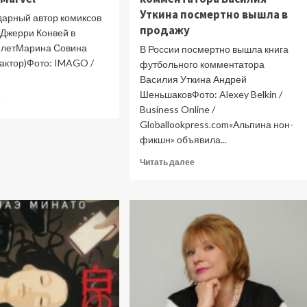
Уткина посмертно вышла в
дарный автор комиксов
продажу
 Джерри Конвей в
3 летМарина Совина
В России посмертно вышла книга
дактор)Фото: IMAGO /
футбольного комментатора
Василия Уткина Андрей
ШеньшаковФото: Alexey Belkin /
Прочитать
е
Business Online /
больше
Globallookpress.com«Альпина нон-
о
Умер
фикшн» объявила...
легендарный
Прочитать
Читать далее
автор
больше
комиксов
о
Marvel
Книга
культового
комментатора
Василия
Уткина
посмертно
вышла
в
продажу