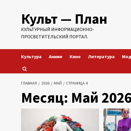
Перейти
Культ — План
к
содержимому
КУЛЬТУРНЫЙ ИНФОРМАЦИОННО-
ПРОСВЕТИТЕЛЬСКИЙ ПОРТАЛ.
Культура
Аниме
Кино
Литература
Мо
ГЛАВНАЯ
2026
МАЙ
СТРАНИЦА 4
Месяц:
Май 202