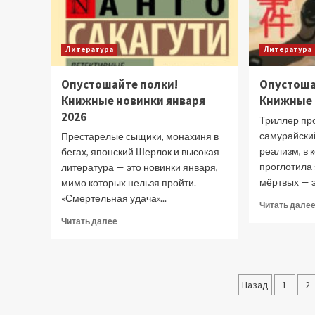
Литература
Литература
Опустошайте полки!
Опустоша
Книжные новинки января
Книжные 
2026
Триллер пр
самурайский
Престарелые сыщики, монахиня в
реализм, в 
бегах, японский Шерлок и высокая
проглотила 
литература — это новинки января,
мёртвых — э
мимо которых нельзя пройти.
«Смертельная удача»...
Читать дале
Прочитать
Читать далее
больше
о
Опустошайте
полки!
Пагина
Назад
1
2
Книжные
новинки
записей
января