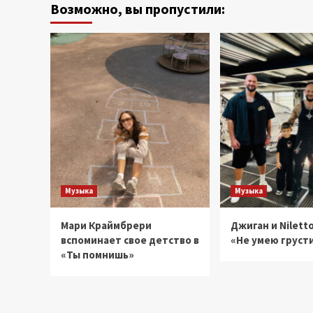
Возможно, вы пропустили:
2026
Музыка
Музыка
Мари Краймбрери
Джиган и Niletto
вспоминает свое детство в
«Не умею груст
«Ты помнишь»