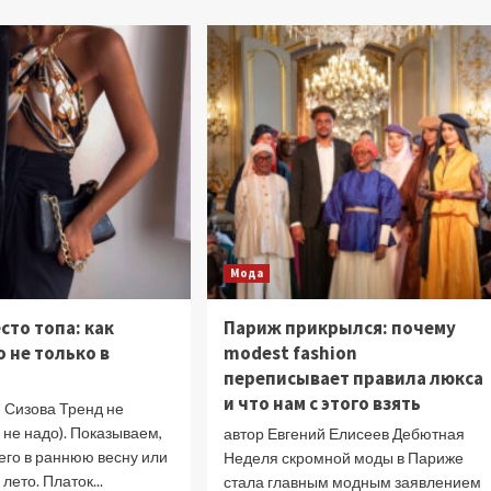
о
настроение
Гардероб
при
Aanti-
помощи
age:
цвета
выбираем
одежды?
фасоны,
которые
молодят
Мода
то топа: как
Париж прикрылся: почему
о не только в
modest fashion
переписывает правила люкса
и что нам с этого взять
 Сизова Тренд не
и не надо). Показываем,
автор Евгений Елисеев Дебютная
 его в раннюю весну или
Неделя скромной моды в Париже
лето. Платок...
стала главным модным заявлением