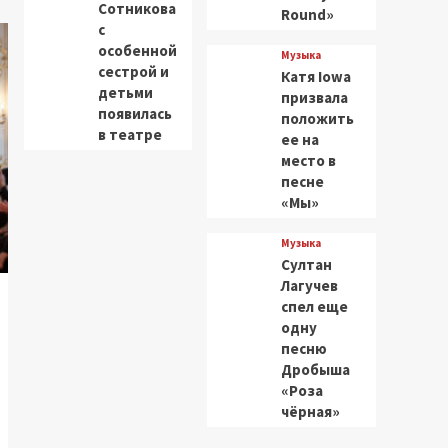
Сотникова
Round»
с
особенной
Музыка
сестрой и
Катя Iowa
детьми
призвала
появилась
положить
в театре
ее на
место в
песне
«Мы»
Музыка
Султан
Лагучев
спел еще
одну
песню
Дробыша
«Роза
чёрная»