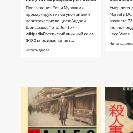
Призведения Роя и Мураками
Умер леген
промаркируют из-за упоминания
Marvel и DC
наркотических веществАндрей
возрасте 7
ШеньшаковФото: Joi Ito /
(ночной ре
wikipediaРоссийский книжный союз
Leco Viana...
(РКС) внес изменения в...
Читать дале
Прочитать
Читать далее
больше
о
Книги
Роя
и
Мураками
получат
маркировку
в
России