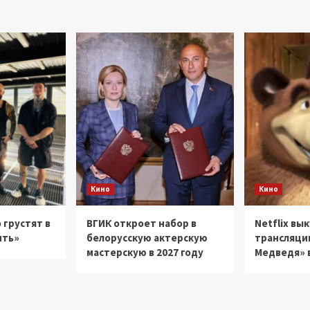
Талановой
(рецензия)
Кино
Кино
 грустят в
ВГИК откроет набор в
Netflix вы
ить»
белорусскую актерскую
трансляци
мастерскую в 2027 году
Медведя» в