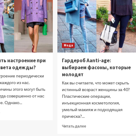
Мода
ять настроение при
Гардероб Aanti-age:
цвета одежды?
выбираем фасоны, которые
молодят
троение периодически
 каждого из нас.
Как вы считаете, что может скрыть
ичины этого могут быть
истинный возраст женщины за 40?
гда совершенно от нас
Пластические операции,
. Однако...
инъекционная косметология,
умелый макияж и подходящая
Прочитать
е
прическа?...
больше
о
Прочитать
Читать далее
Как
больше
поднять