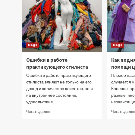
Мода
Мода
Ошибки в работе
Как подн
практикующего стилиста
помощи 
Ошибки в работе практикующего
Плохое нас
стилиста влияют не только на его
случается у
доход и количество клиентов, но и
Конечно, пр
на внутреннее состояние,
разные, ино
удовольствие...
независящие
Прочитать
Читать далее
Читать дале
больше
о
Ошибки
в