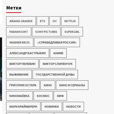
Метки
ARIANA GRANDE
BTS
DC
NETFLIX
PARAMOUNT
SONY PICTURES
SUPERGIRL
WARNER BROS.
«СПРАВЕДЛИВАЯ РОССИЯ»
АЛЕКСАНДР БАСТРЫКИН
АНИМЕ
ВИКТОР ПЕЛЕВИН
ВИКТОР СЛИПЕНЧУК
ВЫЖИВАНИЕ
ГОСУДАРСТВЕННОЙ ДУМЫ
ГРИГОРИЯ ОСТЕРА
КИНО
КИНО И СЕРИАЛЫ
КИНОМАЁВКА
КОСМОС
МИФ
МАРИ КРАЙМБРЕРИ
НОВИНКИ
НОВОСТИ