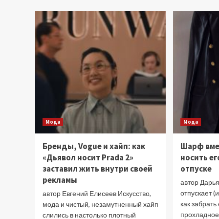
работе
практикующего
стилиста
Мода
Мода
Бренды, Vogue и хайп: как
Шарф вмес
«Дьявол носит Prada 2»
носить ег
заставил жить внутри своей
отпуске
рекламы
автор Дарья
отпускает (
автор Евгений Елисеев Искусство,
как забрать
мода и чистый, незамутненный хайп
прохладное 
слились в настолько плотный