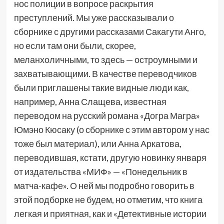
нос полиции в вопросе раскрытия
преступлений. Мы уже рассказывали о
сборнике с другими рассказами Сакагути Анго,
но если там они были, скорее,
меланхоличными, то здесь — остроумными и
захватывающими. В качестве переводчиков
были приглашены такие видные люди как,
например, Анна Слащева, известная
переводом на русский романа «Догра Магра»
Юмэно Кюсаку (о сборнике с этим автором у нас
тоже был материал), или Анна Аркатова,
переводившая, кстати, другую новинку января
от издательства «МИФ» — «Понедельник в
матча-кафе». О ней мы подробно говорить в
этой подборке не будем, но отметим, что книга
легкая и приятная, как и «Детективные истории