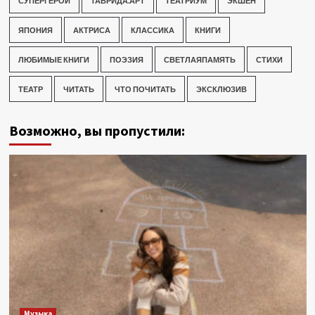
СУПЕРГЕРОИ
ТАВРИДА.АРТ
ТЕАТРИУМ
ЭКШЕН
ЯПОНИЯ
АКТРИСА
КЛАССИКА
КНИГИ
ЛЮБИМЫЕ КНИГИ
ПОЭЗИЯ
СВЕТЛАЯПАМЯТЬ
СТИХИ
ТЕАТР
ЧИТАТЬ
ЧТО ПОЧИТАТЬ
ЭКСКЛЮЗИВ
Возможно, вы пропустили:
Музыка