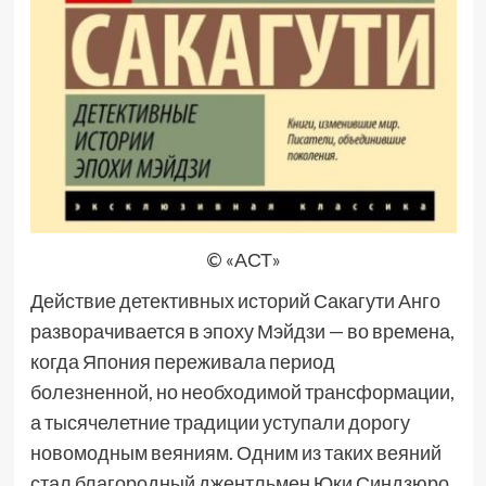
© «АСТ»
Действие детективных историй Сакагути Анго
разворачивается в эпоху Мэйдзи — во времена,
когда Япония переживала период
болезненной, но необходимой трансформации,
а тысячелетние традиции уступали дорогу
новомодным веяниям. Одним из таких веяний
стал благородный джентльмен Юки Синдзюро.