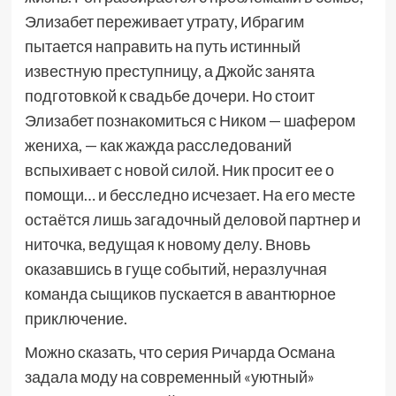
Элизабет переживает утрату, Ибрагим
пытается направить на путь истинный
известную преступницу, а Джойс занята
подготовкой к свадьбе дочери. Но стоит
Элизабет познакомиться с Ником — шафером
жениха, — как жажда расследований
вспыхивает с новой силой. Ник просит ее о
помощи… и бесследно исчезает. На его месте
остаётся лишь загадочный деловой партнер и
ниточка, ведущая к новому делу. Вновь
оказавшись в гуще событий, неразлучная
команда сыщиков пускается в авантюрное
приключение.
Можно сказать, что серия Ричарда Османа
задала моду на современный «уютный»