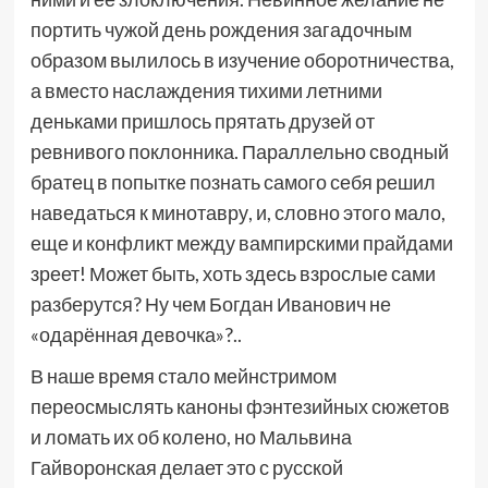
портить чужой день рождения загадочным
образом вылилось в изучение оборотничества,
а вместо наслаждения тихими летними
деньками пришлось прятать друзей от
ревнивого поклонника. Параллельно сводный
братец в попытке познать самого себя решил
наведаться к минотавру, и, словно этого мало,
еще и конфликт между вампирскими прайдами
зреет! Может быть, хоть здесь взрослые сами
разберутся? Ну чем Богдан Иванович не
«одарённая девочка»?..
В наше время стало мейнстримом
переосмыслять каноны фэнтезийных сюжетов
и ломать их об колено, но Мальвина
Гайворонская делает это с русской