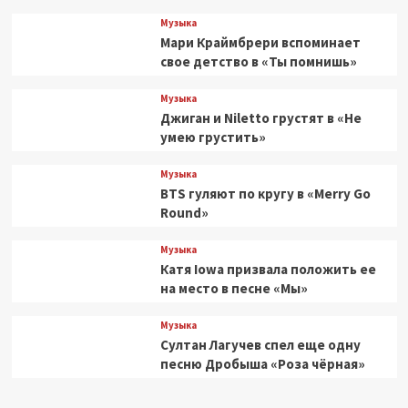
Музыка
Мари Краймбрери вспоминает
свое детство в «Ты помнишь»
Музыка
Джиган и Niletto грустят в «Не
умею грустить»
Музыка
BTS гуляют по кругу в «Merry Go
Round»
Музыка
Катя Iowa призвала положить ее
на место в песне «Мы»
Музыка
Султан Лагучев спел еще одну
песню Дробыша «Роза чёрная»