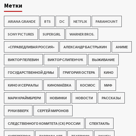
Метки
ARIANA GRANDE
BTS
DC
NETFLIX
PARAMOUNT
SONY PICTURES
SUPERGIRL
WARNER BROS.
«СПРАВЕДЛИВАЯ РОССИЯ»
АЛЕКСАНДР БАСТРЫКИН
АНИМЕ
ВИКТОР ПЕЛЕВИН
ВИКТОР СЛИПЕНЧУК
ВЫЖИВАНИЕ
ГОСУДАРСТВЕННОЙ ДУМЫ
ГРИГОРИЯ ОСТЕРА
КИНО
КИНО И СЕРИАЛЫ
КИНОМАЁВКА
КОСМОС
МИФ
МАРИ КРАЙМБРЕРИ
НОВИНКИ
НОВОСТИ
РАССКАЗЫ
РУКИ ВВЕРХ
СЕРГЕЙ МИРОНОВ
СЛЕДСТВЕННОГО КОМИТЕТА (СК) РОССИИ
СПЕКТАКЛЬ