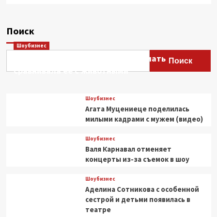
Поиск
Шоубизнес
Этери Тутберидзе заявила, что мать
Поиск
сравнивала ее с животными
Шоубизнес
Агата Муцениеце поделилась
милыми кадрами с мужем (видео)
Шоубизнес
Валя Карнавал отменяет
концерты из-за съемок в шоу
Шоубизнес
Аделина Сотникова с особенной
сестрой и детьми появилась в
театре