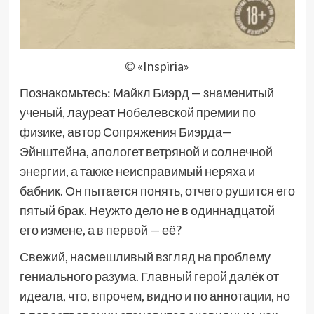
© «Inspiria»
Познакомьтесь: Майкл Биэрд — знаменитый
ученый, лауреат Нобелевской премии по
физике, автор Сопряжения Биэрда—
Эйнштейна, апологет ветряной и солнечной
энергии, а также неисправимый неряха и
бабник. Он пытается понять, отчего рушится его
пятый брак. Неужто дело не в одиннадцатой
его измене, а в первой — её?
Свежий, насмешливый взгляд на проблему
гениального разума. Главный герой далёк от
идеала, что, впрочем, видно и по аннотации, но