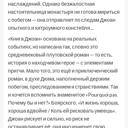
наслаждений. Однако безжалостная
настоятельница монастыря не готова мириться
с побегом — она отправляет по следам Джоан
опытного и хитроумного констебля…
«Книга Джоан» основана на реальных
событиях, но написана так, словно это
средневековый плутовской роман — то есть,
история о находчивом герое — с элементами
притчи. Мало того, это ещё и приключенческий
роман, в духе Дюма, наполненный дерзким
побегом, преследованием и странствиями. Так
и хочется вспомнить знаменитое «Pourquoi pas.
Почему бы и нет?» Боярского: «И жизнь хороша,
хороша вдвойне / Коль ей рисковать умеешь».
Джоан рискует и сильно, но риск не
останавливает её: она инсценирует свою