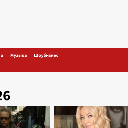
да
Музыка
Шоубизнес
26