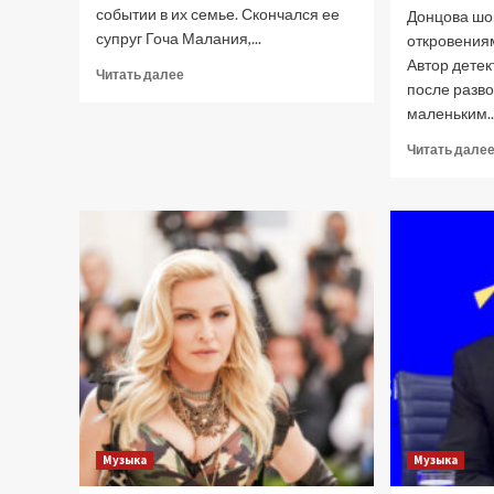
событии в их семье. Скончался ее
Донцова шо
супруг Гоча Малания,...
откровения
Автор детек
Прочитать
Читать далее
после разво
больше
маленьким..
о
Мама
Читать дале
Гарика
Харламова
потеряла
своего
мужа
Музыка
Музыка