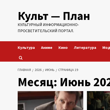
Перейти
Культ — План
к
содержимому
КУЛЬТУРНЫЙ ИНФОРМАЦИОННО-
ПРОСВЕТИТЕЛЬСКИЙ ПОРТАЛ.
Культура
Аниме
Кино
Литература
Мо
ГЛАВНАЯ
2026
ИЮНЬ
СТРАНИЦА 19
Месяц:
Июнь 20