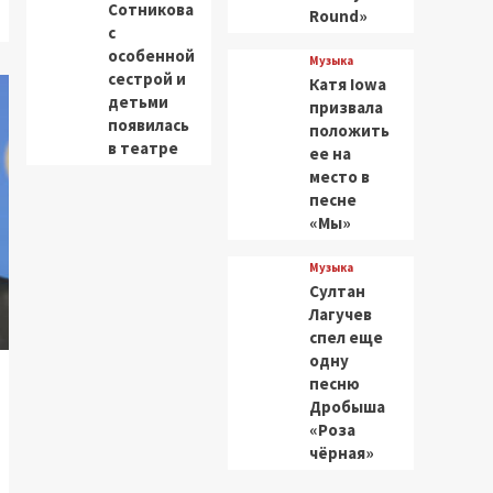
Сотникова
Round»
с
особенной
Музыка
сестрой и
Катя Iowa
детьми
призвала
появилась
положить
в театре
ее на
место в
песне
«Мы»
Музыка
Султан
Лагучев
спел еще
одну
песню
Дробыша
«Роза
чёрная»