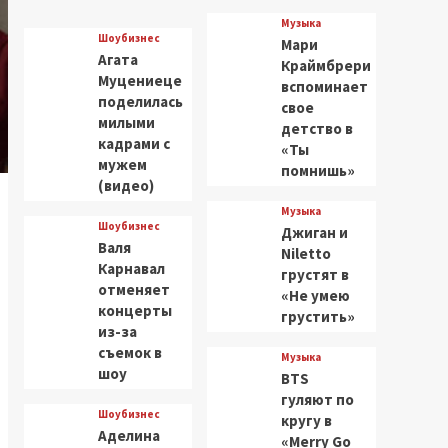
Музыка
Шоубизнес
Мари
Агата
Краймбрери
Муцениеце
вспоминает
поделилась
свое
милыми
детство в
кадрами с
«Ты
мужем
помнишь»
(видео)
Музыка
Шоубизнес
Джиган и
Валя
Niletto
Карнавал
грустят в
отменяет
«Не умею
концерты
грустить»
из-за
съемок в
Музыка
шоу
BTS
гуляют по
Шоубизнес
кругу в
Аделина
«Merry Go