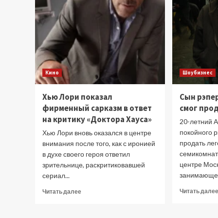
Кино
Шоубизнес
Хью Лори показал
Сын рэпе
фирменный сарказм в ответ
смог про
на критику «Доктора Хауса»
20-летний 
покойного 
Хью Лори вновь оказался в центре
продать ле
внимания после того, как с иронией
семикомнат
в духе своего героя ответил
центре Мос
зрительнице, раскритиковавшей
занимающее
сериал...
Прочитать
Читать дале
Читать далее
больше
о
Хью