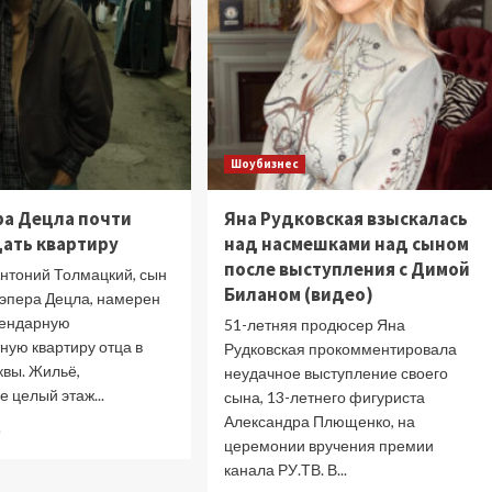
Шоубизнес
ра Децла почти
Яна Рудковская взыскалась
дать квартиру
над насмешками над сыном
после выступления с Димой
Антоний Толмацкий, сын
Биланом (видео)
рэпера Децла, намерен
гендарную
51-летняя продюсер Яна
ную квартиру отца в
Рудковская прокомментировала
квы. Жильё,
неудачное выступление своего
 целый этаж...
сына, 13-летнего фигуриста
Александра Плющенко, на
Прочитать
е
церемонии вручения премии
больше
канала РУ.ТВ. В...
о
Сын