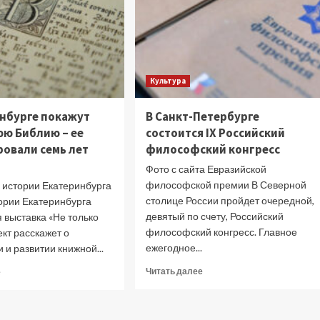
Культура
инбурге покажут
В Санкт-Петербурге
юю Библию – ее
состоится IX Российский
ровали семь лет
философский конгресс
Фото с сайта Евразийской
философской премии В Северной
 истории Екатеринбурга
столице России пройдет очередной,
тории Екатеринбурга
девятый по счету, Российский
 выставка «Не только
философский конгресс. Главное
ект расскажет о
ежегодное...
 и развитии книжной...
Прочитать
Прочитать
Читать далее
е
больше
больше
о
о
В
В