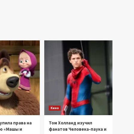
Кино
купила права на
Том Холланд изучил
ю «Машы и
фанатов Человека-паука и