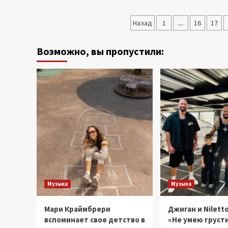
Евгением
Горенбургом
Пагинация
пройдет
Назад
1
…
16
17
в
записей
пятницу
Возможно, вы пропустили:
в
ЦК
«Урал»
Музыка
Музыка
Мари Краймбрери
Джиган и Niletto
вспоминает свое детство в
«Не умею груст