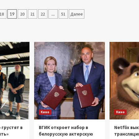
Санкт-
Екатеринбурге
Петербурге
покажут
состоится
18
275-
19
20
21
22
…
51
Далее
IX
летнюю
Российский
Библию
философский
–
конгресс
ее
реставрировали
семь
лет
(ФОТО)
Кино
Кино
 грустят в
ВГИК откроет набор в
Netflix вы
ить»
белорусскую актерскую
трансляци