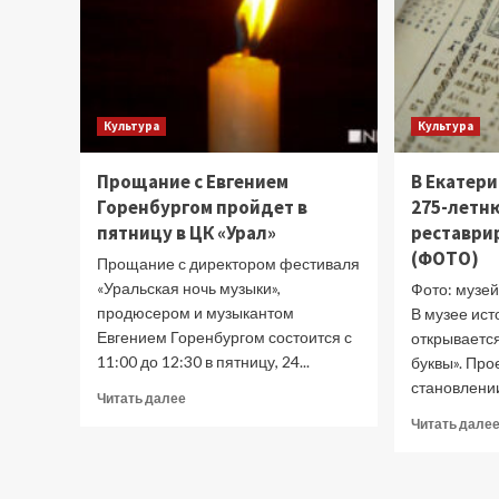
Камбербэтчем
Культура
Культура
Прощание с Евгением
В Екатер
Горенбургом пройдет в
275-летн
пятницу в ЦК «Урал»
реставри
(ФОТО)
Прощание с директором фестиваля
«Уральская ночь музыки»,
Фото: музей
продюсером и музыкантом
В музее ис
Евгением Горенбургом состоится с
открывается
11:00 до 12:30 в пятницу, 24...
буквы». Про
становлении
Прочитать
Читать далее
больше
Читать дале
о
Прощание
с