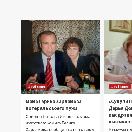
Лори
показал
фирменный
сарказм
в
ответ
на
критику
«Доктора
Хауса»
Шоубизнес
Шоубизнес
Мама Гарика Харламова
«Сунули н
потеряла своего мужа
Дарья До
как драил
Сегодня Наталья Игоревна, мама
выживала
известного комика Гарика
Харламова, сообщила о печальном
Известная 