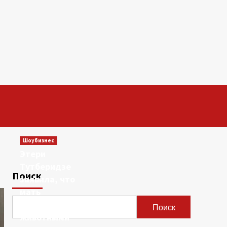
Шоубизнес
Этери
Тутберидзе
Поиск
заявила, что
мать
сравнивала ее с
Поиск
животными