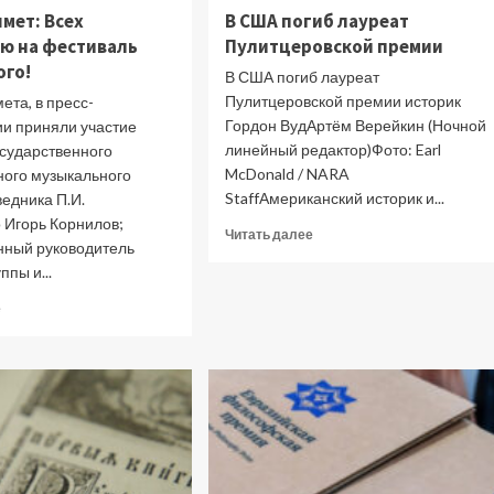
мет: Всех
В США погиб лауреат
ю на фестиваль
Пулитцеровской премии
ого!
В США погиб лауреат
Пулитцеровской премии историк
та, в пресс-
Гордон ВудАртём Верейкин (Ночной
и приняли участие
линейный редактор)Фото: Earl
осударственного
McDonald / NARA
ого музыкального
StaffАмериканский историк и...
едника П.И.
 Игорь Корнилов;
Прочитать
Читать далее
нный руководитель
больше
ппы и...
о
В
Прочитать
е
США
больше
погиб
о
лауреат
Юрий
Пулитцеровской
Башмет:
премии
Всех
приглашаю
на
фестиваль
Чайковского!