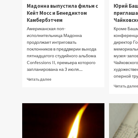
Мадонна выпустила фильм с
Юрий Баш
Кейт Мосс и Бенедиктом
приглаша
Камбербэтчем
Чайковск
Американская поп-
Кроме Башме
исполнительница Мадонна
конференци
продолжает интриговать
директор Г
поклонников в преддверии выхода
мемориальн
пятнадцатого студийного альбома
музея-запов
Confessions II, премьера которого
Чайковского
запланирована на 3 июля....
художестве
оперной тру
Прочитать
Читать далее
больше
Читать дале
о
Мадонна
выпустила
фильм
с
Кейт
Мосс
и
Бенедиктом