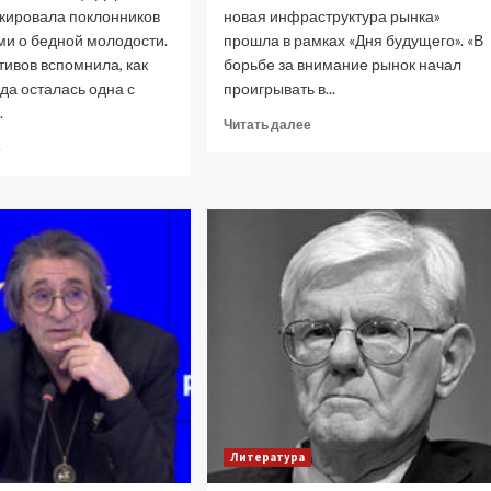
кировала поклонников
новая инфраструктура рынка»
ми о бедной молодости.
прошла в рамках «Дня будущего». «В
тивов вспомнила, как
борьбе за внимание рынок начал
да осталась одна с
проигрывать в...
.
Прочитать
Читать далее
больше
Прочитать
е
о
больше
Гендиректор
о
ЕМГ
«Сунули
Роман
носом
Емельянов:
в
ИИ
грязь»:
никогда
Дарья
не
Донцова
заменит
рассказала,
настоящих
как
радиоведущих!
драила
туалеты
и
выживала
в
Литература
нищете