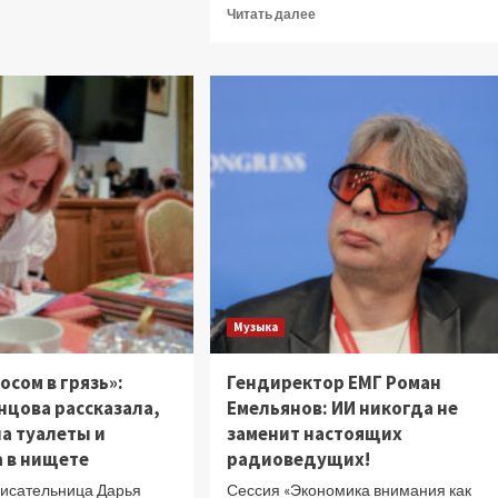
Прочитать
Читать далее
рэпера
больше
Децла
о
почти
Яна
смог
Рудковская
продать
взыскалась
квартиру
над
насмешками
над
сыном
после
выступления
с
Димой
Биланом
Музыка
(видео)
осом в грязь»:
Гендиректор ЕМГ Роман
нцова рассказала,
Емельянов: ИИ никогда не
а туалеты и
заменит настоящих
 в нищете
радиоведущих!
писательница Дарья
Сессия «Экономика внимания как