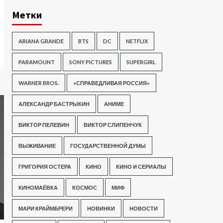
Метки
ARIANA GRANDE
BTS
DC
NETFLIX
PARAMOUNT
SONY PICTURES
SUPERGIRL
WARNER BROS.
«СПРАВЕДЛИВАЯ РОССИЯ»
АЛЕКСАНДР БАСТРЫКИН
АНИМЕ
ВИКТОР ПЕЛЕВИН
ВИКТОР СЛИПЕНЧУК
ВЫЖИВАНИЕ
ГОСУДАРСТВЕННОЙ ДУМЫ
ГРИГОРИЯ ОСТЕРА
КИНО
КИНО И СЕРИАЛЫ
КИНОМАЁВКА
КОСМОС
МИФ
МАРИ КРАЙМБРЕРИ
НОВИНКИ
НОВОСТИ