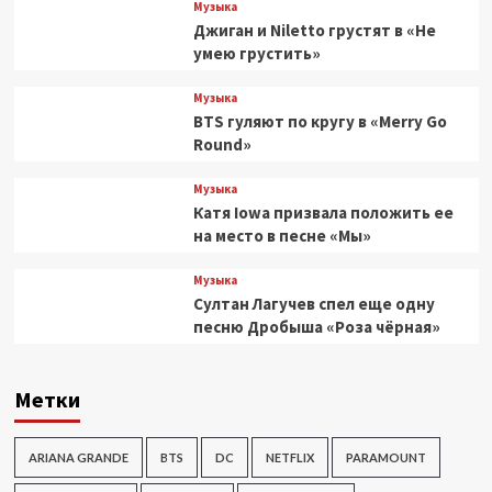
Музыка
Джиган и Niletto грустят в «Не
умею грустить»
Музыка
BTS гуляют по кругу в «Merry Go
Round»
Музыка
Катя Iowa призвала положить ее
на место в песне «Мы»
Музыка
Султан Лагучев спел еще одну
песню Дробыша «Роза чёрная»
Метки
ARIANA GRANDE
BTS
DC
NETFLIX
PARAMOUNT