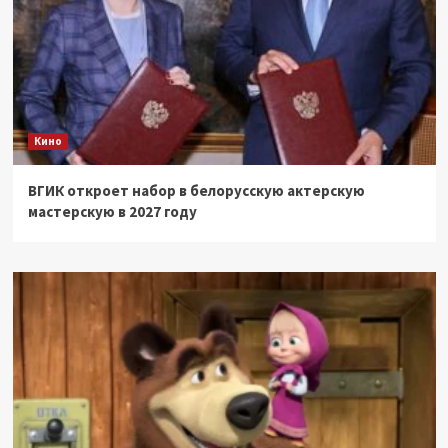
Кино
ВГИК откроет набор в белорусскую актерскую
мастерскую в 2027 году