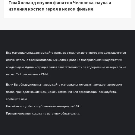
Том Холланд изучил фанатов Человека-паука и
изменил костюм героя в новом фильме
Все материалы на данном сайте взяты из открытых источников и предоставляются
исключительно в ознакомительных целях. Права на материалы принадлежат их
владельцам. Администрация сайта ответственности за содержание материала не
несет. Сайт не является СМИ!
Если Вы обнаружили на нашем сайте материалы, которые нарушают авторские
права, принадлежащие Вам, Вашей компании или организации, пожалуйста,
сообщите нам.
На сайте могут быть опубликованы материалы 18+!
При цитировании ссылка на источник обязательна.