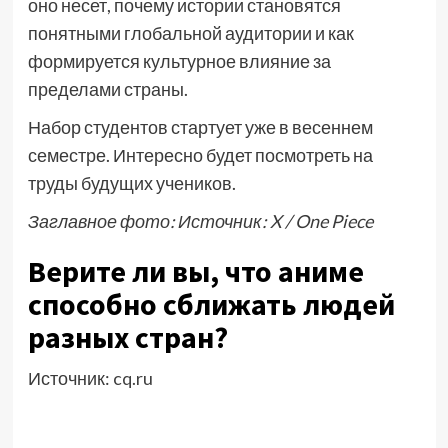
оно несет, почему истории становятся
понятными глобальной аудитории и как
формируется культурное влияние за
пределами страны.
Набор студентов стартует уже в весеннем
семестре. Интересно будет посмотреть на
труды будущих учеников.
Заглавное фото: Источник: X / One Piece
Верите ли вы, что аниме
способно сближать людей
разных стран?
Источник:
cq.ru