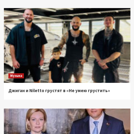
Музыка
Джиган и Niletto грустят в «Не умею грустить»