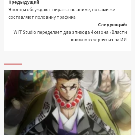
Навигация
Предыдущий
Японцы обсуждают пиратство аниме, но сами же
записи
составляют половину трафика
Следующий:
WIT Studio переделает два эпизода 4 сезона «Власти
книжного червя» из-за ИИ