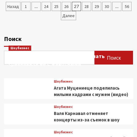
утвердило
Пагинация
Назад
1
…
24
25
26
27
28
29
30
…
56
квоты
на
записей
Далее
целевой
прием
в
вузы
Поиск
летом
2026
Шоубизнес
года
Этери Тутберидзе заявила, что мать
Поиск
сравнивала ее с животными
Шоубизнес
Агата Муцениеце поделилась
милыми кадрами с мужем (видео)
Шоубизнес
Валя Карнавал отменяет
концерты из-за съемок в шоу
Шоубизнес