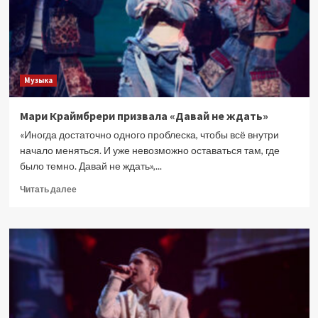
сезоне
—
обзор
25
выпуска
Музыка
Мари Краймбрери призвала «Давай не ждать»
«Иногда достаточно одного проблеска, чтобы всё внутри
начало меняться. И уже невозможно оставаться там, где
было темно. Давай не ждать»,...
Прочитать
Читать далее
больше
о
Мари
Краймбрери
призвала
«Давай
не
ждать»