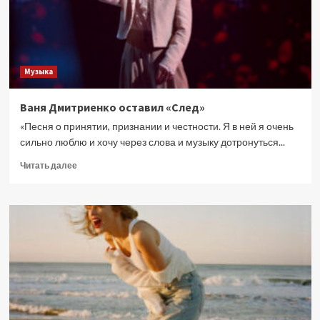
Музыка
Ваня Дмитриенко оставил «След»
«Песня о принятии, признании и честности. Я в ней я очень
сильно люблю и хочу через слова и музыку дотронуться...
Прочитать
Читать далее
больше
о
Ваня
Дмитриенко
оставил
«След»