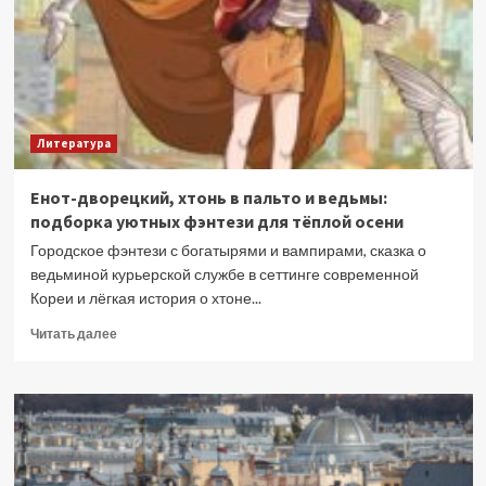
что
вам
стоит
почитать
у
писателя
Литература
Енот-дворецкий, хтонь в пальто и ведьмы:
подборка уютных фэнтези для тёплой осени
Городское фэнтези с богатырями и вампирами, сказка о
ведьминой курьерской службе в сеттинге современной
Кореи и лёгкая история о хтоне...
Прочитать
Читать далее
больше
о
Енот-
дворецкий,
хтонь
в
пальто