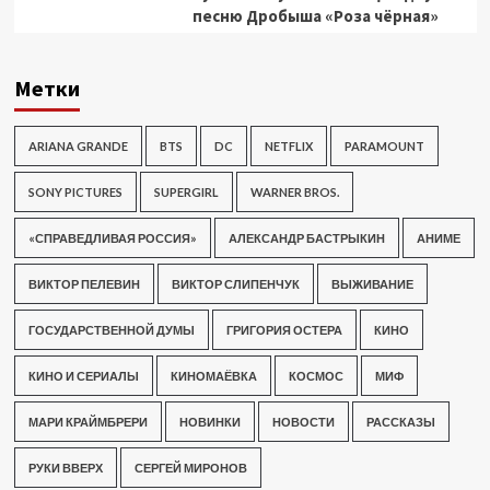
песню Дробыша «Роза чёрная»
Метки
ARIANA GRANDE
BTS
DC
NETFLIX
PARAMOUNT
SONY PICTURES
SUPERGIRL
WARNER BROS.
«СПРАВЕДЛИВАЯ РОССИЯ»
АЛЕКСАНДР БАСТРЫКИН
АНИМЕ
ВИКТОР ПЕЛЕВИН
ВИКТОР СЛИПЕНЧУК
ВЫЖИВАНИЕ
ГОСУДАРСТВЕННОЙ ДУМЫ
ГРИГОРИЯ ОСТЕРА
КИНО
КИНО И СЕРИАЛЫ
КИНОМАЁВКА
КОСМОС
МИФ
МАРИ КРАЙМБРЕРИ
НОВИНКИ
НОВОСТИ
РАССКАЗЫ
РУКИ ВВЕРХ
СЕРГЕЙ МИРОНОВ