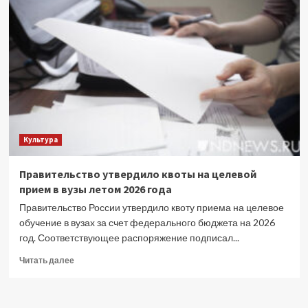
задать
вопросы
легендарным
российским
актерам
–
в
рамках
проекта
ОК
Культура
Правительство утвердило квоты на целевой
прием в вузы летом 2026 года
Правительство России утвердило квоту приема на целевое
обучение в вузах за счет федерального бюджета на 2026
год. Соответствующее распоряжение подписал...
Прочитать
Читать далее
больше
о
Правительство