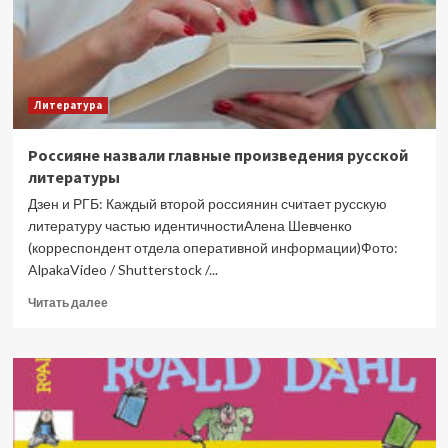
Michael
Kors
Литература
Россияне назвали главные произведения русской
литературы
Дзен и РГБ: Каждый второй россиянин считает русскую
литературу частью идентичностиАлена Шевченко
(корреспондент отдела оперативной информации)Фото:
AlpakaVideo / Shutterstock /...
Прочитать
Читать далее
больше
о
Россияне
назвали
главные
произведения
русской