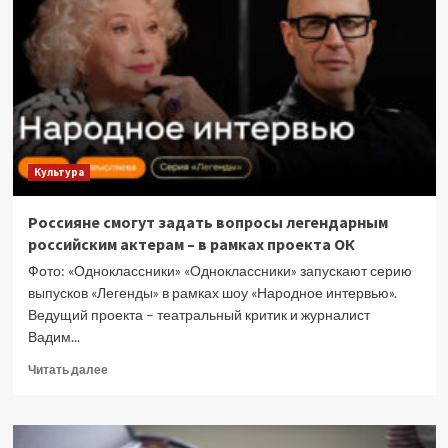
сайты
с
экскурсиями
по
крышам
Санкт-
Петербурга
Культура
Россияне смогут задать вопросы легендарным
российским актерам – в рамках проекта ОК
Фото: «Одноклассники» «Одноклассники» запускают серию
выпусков «Легенды» в рамках шоу «Народное интервью».
Ведущий проекта – театральный критик и журналист
Вадим...
Прочитать
Читать далее
больше
о
Россияне
смогут