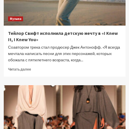
Музыка
Тейлор Свифт исполнила детскую мечту в «I Knew
It, I Knew You»
Соавтором трека стал продюсер Джек Антонофф. «Я всегда
мечтала написать песни для этих персонажей, которых
обожала с пятилетнего возраста, когда...
Прочитать
Читать далее
больше
о
Тейлор
Свифт
исполнила
детскую
мечту
в
«I
Knew
It,