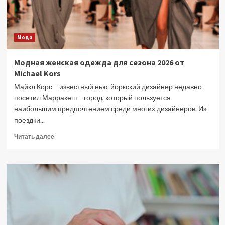
I
Knew
You»
Мода
Модная женская одежда для сезона 2026 от
Michael Kors
Майкл Корс – известный нью-йоркский дизайнер недавно
посетил Марракеш – город, который пользуется
наибольшим предпочтением среди многих дизайнеров. Из
поездки...
Прочитать
Читать далее
больше
о
Модная
женская
одежда
для
сезона
2026
от