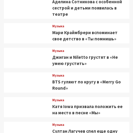
Аделина Сотникова с особенной
сестрой и детьми появилась в
театре
Музыка
Мари Краймбрери вспоминает
свое детство в «Ты помнишь»
Музыка
Джиган и Niletto грустят в «Не
умею грустить»
Музыка
BTS гуляют по кругу в «Merry Go
Round»
Музыка
Катя Iowa призвала положить ее
на место в песне «Мы»
Музыка
Султан Лагучев спел еще одну