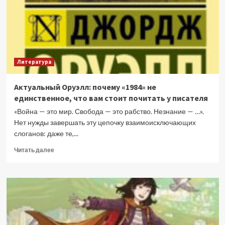
Литература
Актуальный Оруэлл: почему «1984» не
единственное, что вам стоит почитать у писателя
«Война — это мир. Свобода — это рабство. Незнание — …».
Нет нужды завершать эту цепочку взаимоисключающих
слоганов: даже те,...
Прочитать
Читать далее
больше
о
Актуальный
Оруэлл:
почему
«1984»
не
единственное,