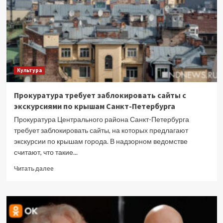
и
ведьмы:
подборка
уютных
фэнтези
для
тёплой
Культура
осени
Прокуратура требует заблокировать сайты с
экскурсиями по крышам Санкт-Петербурга
Прокуратура Центрального района Санкт-Петербурга
требует заблокировать сайты, на которых предлагают
экскурсии по крышам города. В надзорном ведомстве
считают, что такие...
Прочитать
Читать далее
больше
о
Прокуратура
требует
заблокировать