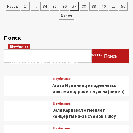
в
Пагинация
Назад
1
…
34
35
36
37
38
39
40
…
56
Екатеринбурге
начнут
записей
Далее
с
молебна
Поиск
Шоубизнес
Этери Тутберидзе заявила, что мать
Поиск
сравнивала ее с животными
Шоубизнес
Агата Муцениеце поделилась
милыми кадрами с мужем (видео)
Шоубизнес
Валя Карнавал отменяет
концерты из-за съемок в шоу
Шоубизнес