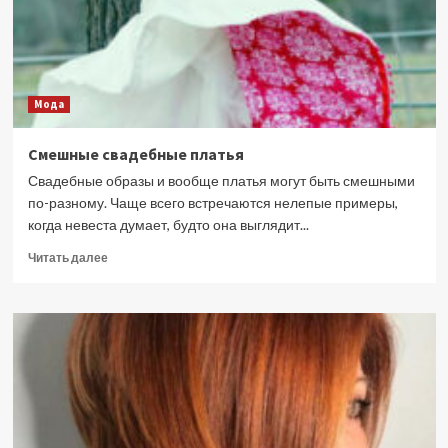
Мода
Смешные свадебные платья
Свадебные образы и вообще платья могут быть смешными
по-разному. Чаще всего встречаются нелепые примеры,
когда невеста думает, будто она выглядит...
Прочитать
Читать далее
больше
о
Смешные
свадебные
платья