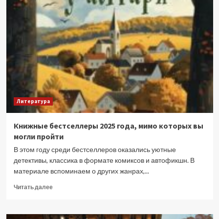
смелых
языковых
экспериментов
в
книгах
Литература
Книжные бестселлеры 2025 года, мимо которых вы
могли пройти
В этом году среди бестселлеров оказались уютные
детективы, классика в формате комиксов и автофикшн. В
материале вспоминаем о других жанрах,...
Прочитать
Читать далее
больше
о
Книжные