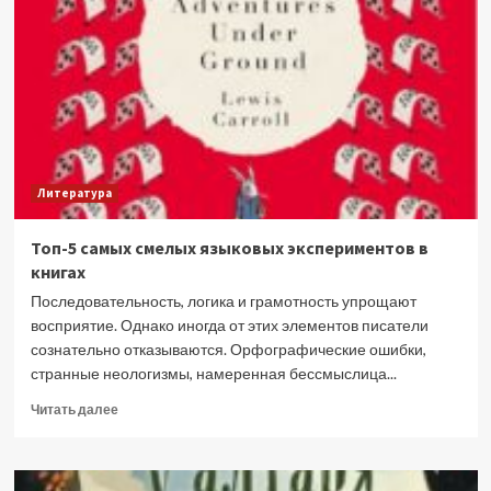
все
случаи
жизни
Литература
Топ-5 самых смелых языковых экспериментов в
книгах
Последовательность, логика и грамотность упрощают
восприятие. Однако иногда от этих элементов писатели
сознательно отказываются. Орфографические ошибки,
странные неологизмы, намеренная бессмыслица...
Прочитать
Читать далее
больше
о
Топ-5
самых