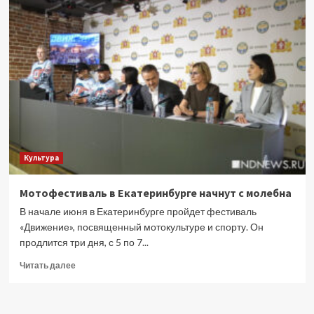
маршрутов
и
много
рока
–
чем
будет
удивлять
юбилейная
«Ночь
музеев»
Культура
Мотофестиваль в Екатеринбурге начнут с молебна
В начале июня в Екатеринбурге пройдет фестиваль
«Движение», посвященный мотокультуре и спорту. Он
продлится три дня, с 5 по 7...
Прочитать
Читать далее
больше
о
Мотофестиваль