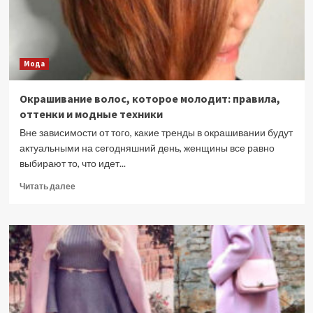
Мода
Окрашивание волос, которое молодит: правила,
оттенки и модные техники
Вне зависимости от того, какие тренды в окрашивании будут
актуальными на сегодняшний день, женщины все равно
выбирают то, что идет...
Прочитать
Читать далее
больше
о
Окрашивание
волос,
которое
молодит:
правила,
оттенки
и