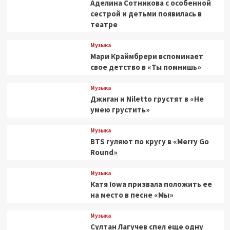
Аделина Сотникова с особенной
сестрой и детьми появилась в
театре
Музыка
Мари Краймбрери вспоминает
свое детство в «Ты помнишь»
Музыка
Джиган и Niletto грустят в «Не
умею грустить»
Музыка
BTS гуляют по кругу в «Merry Go
Round»
Музыка
Катя Iowa призвала положить ее
на место в песне «Мы»
Музыка
Султан Лагучев спел еще одну