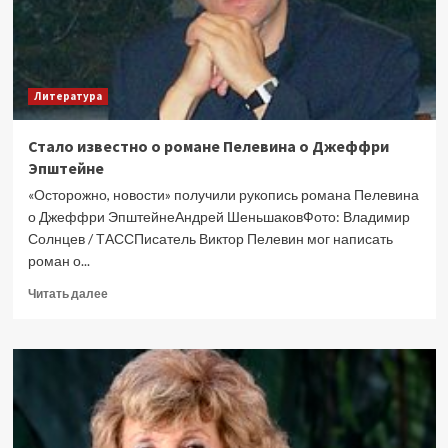
один
миллион
рублей
Литература
Стало известно о романе Пелевина о Джеффри
Эпштейне
«Осторожно, новости» получили рукопись романа Пелевина
о Джеффри ЭпштейнеАндрей ШеньшаковФото: Владимир
Солнцев / ТАССПисатель Виктор Пелевин мог написать
роман о...
Прочитать
Читать далее
больше
о
Стало
известно
о
романе
Пелевина
о