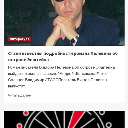
Литература
Стали известны подробности романа Пелевина об
острове Эпштейна
Роман писателя Виктора Пелевина об острове Эпштейна
выйдет не осенью, а веснойАндрей ШеньшаковФото:
Солнцев Владимир / ТАССПисатель Виктор Пелевин
выпустит...
Прочитать
Читать далее
больше
о
Стали
известны
подробности
романа