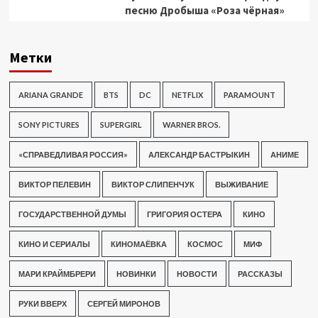
песню Дробыша «Роза чёрная»
Метки
ARIANA GRANDE
BTS
DC
NETFLIX
PARAMOUNT
SONY PICTURES
SUPERGIRL
WARNER BROS.
«СПРАВЕДЛИВАЯ РОССИЯ»
АЛЕКСАНДР БАСТРЫКИН
АНИМЕ
ВИКТОР ПЕЛЕВИН
ВИКТОР СЛИПЕНЧУК
ВЫЖИВАНИЕ
ГОСУДАРСТВЕННОЙ ДУМЫ
ГРИГОРИЯ ОСТЕРА
КИНО
КИНО И СЕРИАЛЫ
КИНОМАЁВКА
КОСМОС
МИФ
МАРИ КРАЙМБРЕРИ
НОВИНКИ
НОВОСТИ
РАССКАЗЫ
РУКИ ВВЕРХ
СЕРГЕЙ МИРОНОВ