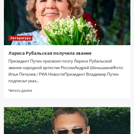
Джеффри
Эпштейне
Литература
Лариса Рубальская получила звание
Президент Путин присвоил поэту Ларисе Рубальской
звание народной артистки РоссииАндрей ШеньшаковФото:
Илья Питалев / РИА НовостиПрезидент Владимир Путин
подписал указ...
Прочитать
Читать далее
больше
о
Лариса
Рубальская
получила
звание