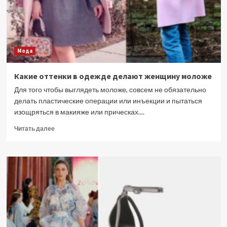
модные
техники
Мода
Какие оттенки в одежде делают женщину моложе
Для того чтобы выглядеть моложе, совсем не обязательно
делать пластические операции или инъекции и пытаться
изощряться в макияже или прическах....
Прочитать
Читать далее
больше
о
Какие
оттенки
в
одежде
делают
женщину
моложе