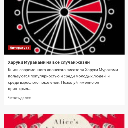
Пелевина
об
острове
Эпштейна
Литература
Харуки Мураками на все случаи жизни
Книги современного японского писателя Харуки Мураками
пользуются популярностью и среди молодых людей, и
среди взрослого поколения. Пожалуй, именно он
приоткрыл...
Прочитать
Читать далее
больше
о
Харуки
Мураками
на