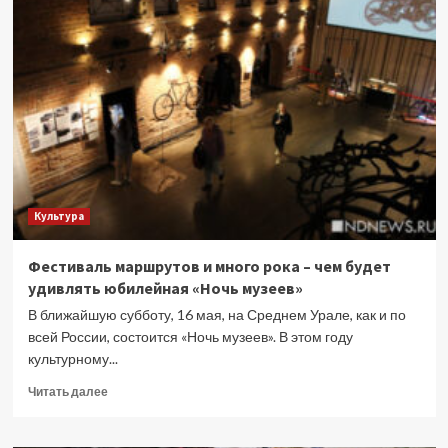
бестселлеры
2025
года,
мимо
которых
вы
могли
пройти
Культура
Фестиваль маршрутов и много рока – чем будет
удивлять юбилейная «Ночь музеев»
В ближайшую субботу, 16 мая, на Среднем Урале, как и по
всей России, состоится «Ночь музеев». В этом году
культурному...
Прочитать
Читать далее
больше
о
Фестиваль