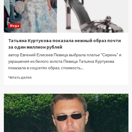
Мода
Татьяна Куртукова показала нежный образ почти
за один миллион рублей
автор Евгений Елисеев Певица выбрала платье "Сирень" и
украшения из белого золота Певица Татьяна Куртукова
показала в соцсетях образ, стоимость...
Прочитать
Читать далее
больше
о
Татьяна
Куртукова
показала
нежный
образ
почти
за