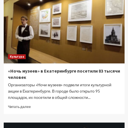
проведения
библиотечного
конгресса
в
Екатеринбурге
ограничат
продажу
алкоголя
Культура
«Ночь музеев» в Екатеринбурге посетили 83 тысячи
человек
Организаторы «Ночи музеев» подвели итоги культурной
акции в Екатеринбурге. В городе было открыто 95
площадок, их посетили в общей сложности...
Прочитать
Читать далее
больше
о
«Ночь
музеев»