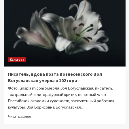
в
Екатеринбурге
посетили
83
тысячи
человек
Культура
Писатель, вдова поэта Вознесенского Зоя
Богуславская умерла в 102 года
Фото: unsplash.com Умерла Зоя Богуславская, писатель,
театральный и литературный критик, почетный член
Российской академии художеств, заслуженный работник
культуры. Зоя Борисовна Богуславская...
Прочитать
Читать далее
больше
о