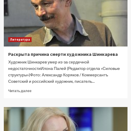
подростковой
книги
по
закону
о
наркотиках
Литература
Раскрыта причина смерти художника Шинкарева
Художник Шинкарев умер из-за сердечной
недостаточностиИлона Палей (Редактор отдела «Силовые
структуры»)Фото: Александр Коряков / Коммерсантъ
Советский и российский художник, писатель...
Прочитать
Читать далее
больше
о
Раскрыта
причина
смерти
художника
Шинкарева