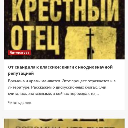
иначе:
детские
книги
о
недетских
проблемах
Литература
От скандала к классике: книги с неоднозначной
репутацией
Времена и нравы меняются. Этот процесс отражается и в
литературе. Расскажем о дискуссионных книгах. Они
считались эпатажными, а сейчас переиздаются...
Прочитать
Читать далее
больше
о
От
скандала