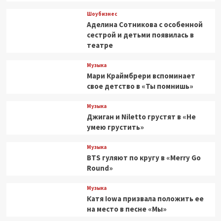
Шоубизнес
Аделина Сотникова с особенной
сестрой и детьми появилась в
театре
Музыка
Мари Краймбрери вспоминает
свое детство в «Ты помнишь»
Музыка
Джиган и Niletto грустят в «Не
умею грустить»
Музыка
BTS гуляют по кругу в «Merry Go
Round»
Музыка
Катя Iowa призвала положить ее
на место в песне «Мы»