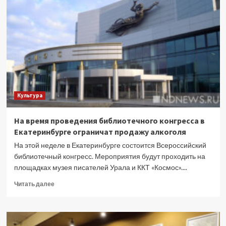
и
новые
открытия:
как
прошла
«Ночь
музеев»
в
Екатеринбурге
Культура
На время проведения библиотечного конгресса в
Екатеринбурге ограничат продажу алкоголя
На этой неделе в Екатеринбурге состоится Всероссийский
библиотечный конгресс. Мероприятия будут проходить на
площадках музея писателей Урала и ККТ «Космос»....
Прочитать
Читать далее
больше
о
На
время