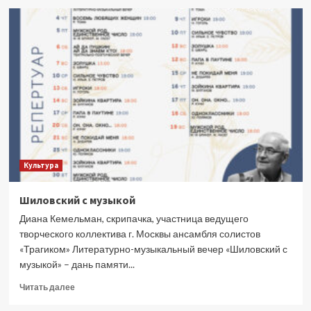
Писатель,
вдова
поэта
Вознесенского
Зоя
Богуславская
умерла
в
102
года
Культура
Шиловский с музыкой
Диана Кемельман, скрипачка, участница ведущего
творческого коллектива г. Москвы ансамбля солистов
«Трагиком» Литературно-музыкальный вечер «Шиловский с
музыкой» – дань памяти...
Прочитать
Читать далее
больше