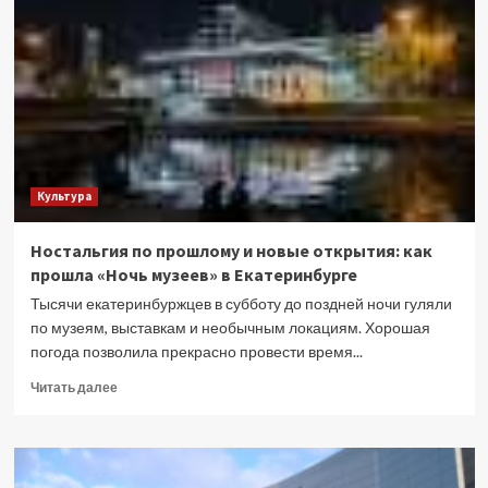
во
времени
(ТОП)
Культура
Ностальгия по прошлому и новые открытия: как
прошла «Ночь музеев» в Екатеринбурге
Тысячи екатеринбуржцев в субботу до поздней ночи гуляли
по музеям, выставкам и необычным локациям. Хорошая
погода позволила прекрасно провести время...
Прочитать
Читать далее
больше
о
Ностальгия
по
прошлому