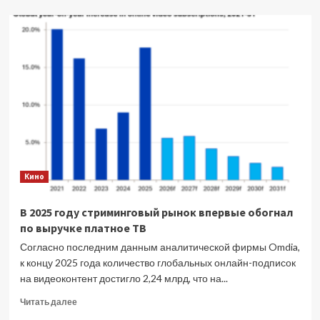
о
Шиловский
с
музыкой
Кино
В 2025 году стриминговый рынок впервые обогнал
по выручке платное ТВ
Согласно последним данным аналитической фирмы Omdia,
к концу 2025 года количество глобальных онлайн-подписок
на видеоконтент достигло 2,24 млрд, что на...
Прочитать
Читать далее
больше