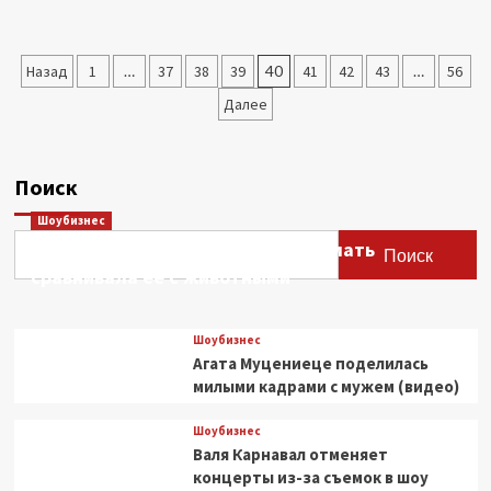
о
В
2025
Пагинация
Назад
1
…
37
38
39
40
41
42
43
…
56
году
стриминговый
записей
Далее
рынок
впервые
обогнал
по
Поиск
выручке
платное
Шоубизнес
ТВ
Этери Тутберидзе заявила, что мать
Поиск
сравнивала ее с животными
Шоубизнес
Агата Муцениеце поделилась
милыми кадрами с мужем (видео)
Шоубизнес
Валя Карнавал отменяет
концерты из-за съемок в шоу