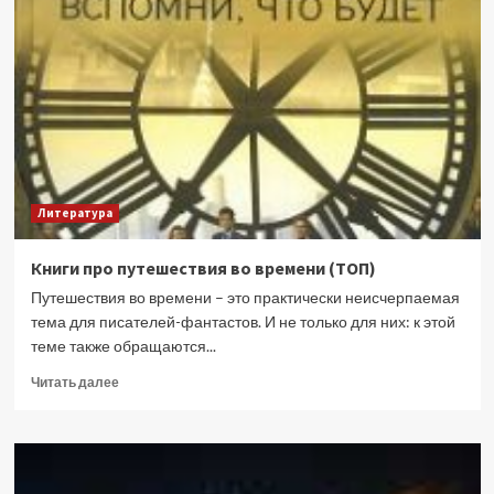
к
классике:
книги
с
неоднозначной
репутацией
Литература
Книги про путешествия во времени (ТОП)
Путешествия во времени – это практически неисчерпаемая
тема для писателей-фантастов. И не только для них: к этой
теме также обращаются...
Прочитать
Читать далее
больше
о
Книги
про
путешествия