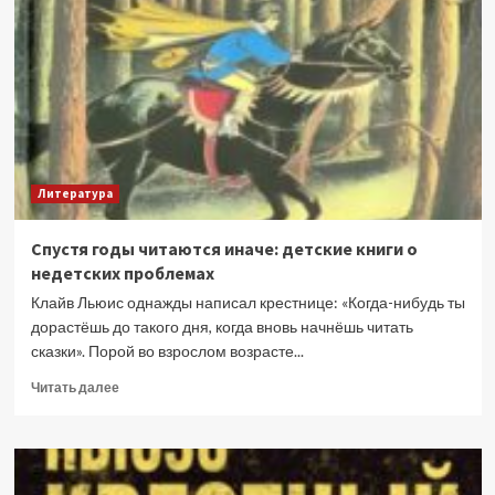
снимать
кино
о
сказочных
личностях
Литература
Спустя годы читаются иначе: детские книги о
недетских проблемах
Клайв Льюис однажды написал крестнице: «Когда-нибудь ты
дорастёшь до такого дня, когда вновь начнёшь читать
сказки». Порой во взрослом возрасте...
Прочитать
Читать далее
больше
о
Спустя
годы
читаются