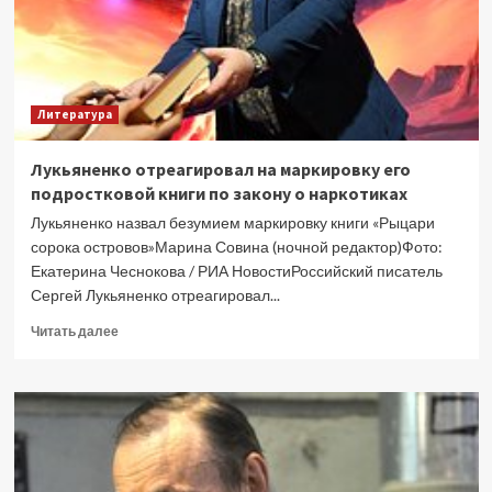
Литература
Лукьяненко отреагировал на маркировку его
подростковой книги по закону о наркотиках
Лукьяненко назвал безумием маркировку книги «Рыцари
сорока островов»Марина Совина (ночной редактор)Фото:
Екатерина Чеснокова / РИА НовостиРоссийский писатель
Сергей Лукьяненко отреагировал...
Прочитать
Читать далее
больше
о
Лукьяненко
отреагировал
на
маркировку
его