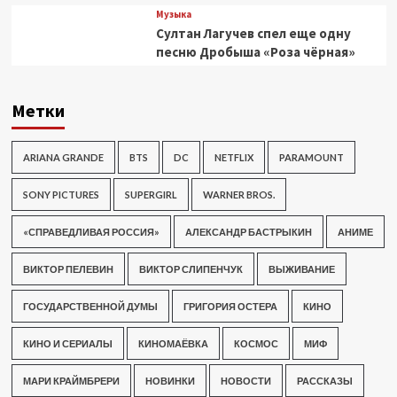
Музыка
Султан Лагучев спел еще одну
песню Дробыша «Роза чёрная»
Метки
ARIANA GRANDE
BTS
DC
NETFLIX
PARAMOUNT
SONY PICTURES
SUPERGIRL
WARNER BROS.
«СПРАВЕДЛИВАЯ РОССИЯ»
АЛЕКСАНДР БАСТРЫКИН
АНИМЕ
ВИКТОР ПЕЛЕВИН
ВИКТОР СЛИПЕНЧУК
ВЫЖИВАНИЕ
ГОСУДАРСТВЕННОЙ ДУМЫ
ГРИГОРИЯ ОСТЕРА
КИНО
КИНО И СЕРИАЛЫ
КИНОМАЁВКА
КОСМОС
МИФ
МАРИ КРАЙМБРЕРИ
НОВИНКИ
НОВОСТИ
РАССКАЗЫ