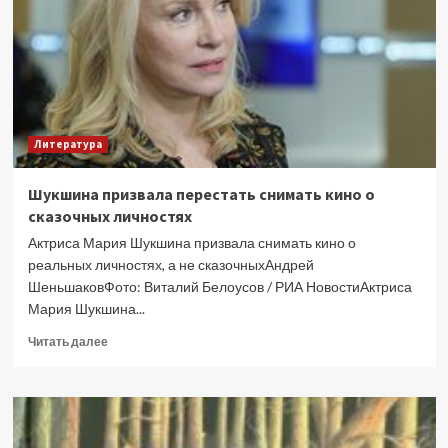
Литература
Шукшина призвала перестать снимать кино о
сказочных личностях
Актриса Мария Шукшина призвала снимать кино о
реальных личностях, а не сказочныхАндрей
ШеньшаковФото: Виталий Белоусов / РИА НовостиАктриса
Мария Шукшина...
Прочитать
Читать далее
больше
о
Шукшина
призвала
перестать