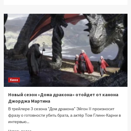
больше
о
«Закулисье
реальности»
обогнало
ожидания
и
стало
кассовым
феноменом
A24
Кино
Новый сезон «Дома дракона» отойдет от канона
Джорджа Мартина
В трейлере 3 сезона "Дом дракона" Эйгон II произносит
фразу о готовности убить брата, а актёр Том Глинн-Карни в
интервью...
Прочитать