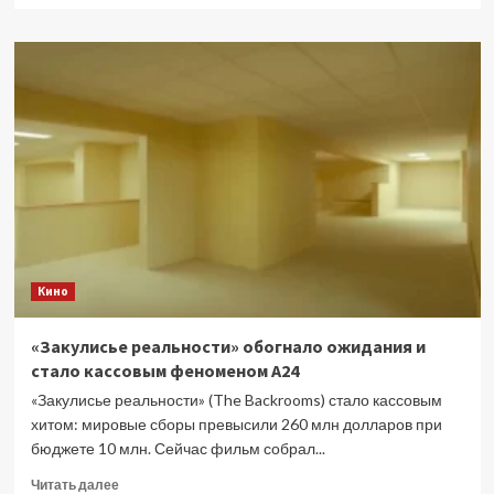
о
Fox
покупает
Roku
за
$22
млрд
Кино
«Закулисье реальности» обогнало ожидания и
стало кассовым феноменом A24
«Закулисье реальности» (The Backrooms) стало кассовым
хитом: мировые сборы превысили 260 млн долларов при
бюджете 10 млн. Сейчас фильм собрал...
Прочитать
Читать далее