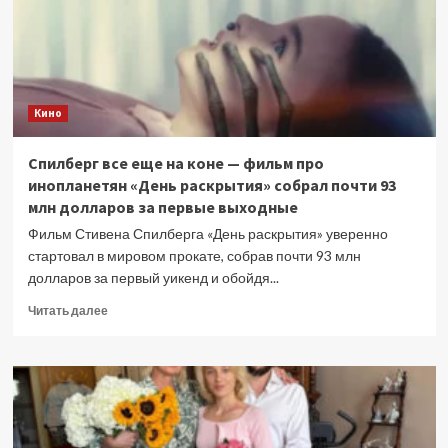
о
старых
обидах
Голливуда
Кино
Спилберг все еще на коне — фильм про
инопланетян «День раскрытия» собрал почти 93
млн долларов за первые выходные
Фильм Стивена Спилберга «День раскрытия» уверенно
стартовал в мировом прокате, собрав почти 93 млн
долларов за первый уикенд и обойдя...
Прочитать
Читать далее
больше
о
Спилберг
все
еще
на
коне