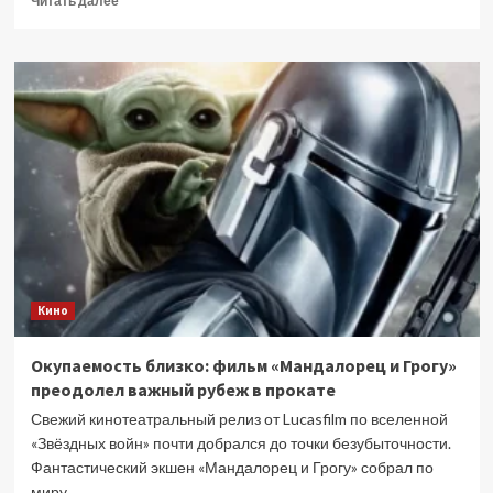
Читать далее
больше
о
Новый
сезон
«Дома
дракона»
отойдет
от
канона
Джорджа
Мартина
Кино
Окупаемость близко: фильм «Мандалорец и Грогу»
преодолел важный рубеж в прокате
Свежий кинотеатральный релиз от Lucasfilm по вселенной
«Звёздных войн» почти добрался до точки безубыточности.
Фантастический экшен «Мандалорец и Грогу» собрал по
миру...