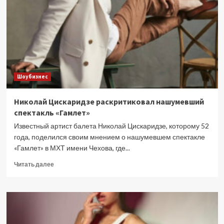
встретилась
со
своей
семьей
Шоубизнес
Николай Цискаридзе раскритиковал нашумевший
спектакль «Гамлет»
Известный артист балета Николай Цискаридзе, которому 52
года, поделился своим мнением о нашумевшем спектакле
«Гамлет» в МХТ имени Чехова, где...
Прочитать
Читать далее
больше
о
Николай
Цискаридзе
раскритиковал
нашумевший