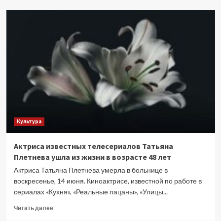
Сделали
трек
в
разгуляйном,
народном
стиле:
Galibri
&
Mavik
рассказали
историю
«Федерико
Культура
Феллини»
Актриса известных телесериалов Татьяна
Плетнева ушла из жизни в возрасте 48 лет
Актриса Татьяна Плетнева умерла в больнице в
воскресенье, 14 июня. Киноактрисе, известной по работе в
сериалах «Кухня», «Реальные пацаны», «Улицы...
Прочитать
Читать далее
больше