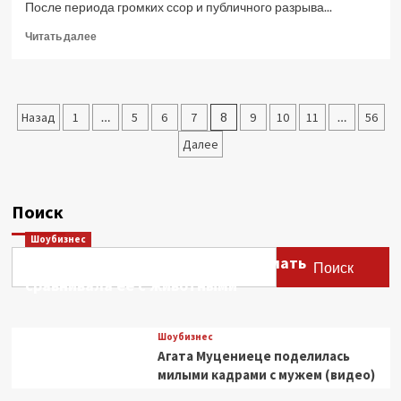
После периода громких ссор и публичного разрыва...
Прочитать
Читать далее
больше
о
Камила
Валиева
Пагинация
Назад
1
…
5
6
7
8
9
10
11
…
56
снова
воссоединилась
записей
Далее
с
хоккеистом
Поиск
Шоубизнес
Этери Тутберидзе заявила, что мать
Поиск
сравнивала ее с животными
Шоубизнес
Агата Муцениеце поделилась
милыми кадрами с мужем (видео)