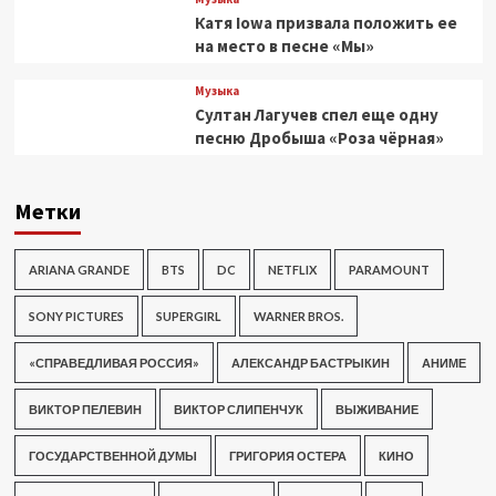
Катя Iowa призвала положить ее
на место в песне «Мы»
Музыка
Султан Лагучев спел еще одну
песню Дробыша «Роза чёрная»
Метки
ARIANA GRANDE
BTS
DC
NETFLIX
PARAMOUNT
SONY PICTURES
SUPERGIRL
WARNER BROS.
«СПРАВЕДЛИВАЯ РОССИЯ»
АЛЕКСАНДР БАСТРЫКИН
АНИМЕ
ВИКТОР ПЕЛЕВИН
ВИКТОР СЛИПЕНЧУК
ВЫЖИВАНИЕ
ГОСУДАРСТВЕННОЙ ДУМЫ
ГРИГОРИЯ ОСТЕРА
КИНО