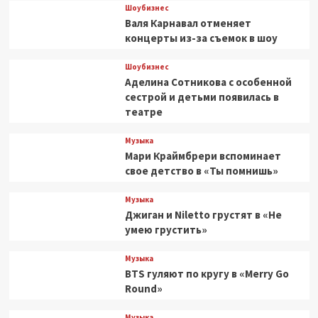
Шоубизнес
Валя Карнавал отменяет
концерты из-за съемок в шоу
Шоубизнес
Аделина Сотникова с особенной
сестрой и детьми появилась в
театре
Музыка
Мари Краймбрери вспоминает
свое детство в «Ты помнишь»
Музыка
Джиган и Niletto грустят в «Не
умею грустить»
Музыка
BTS гуляют по кругу в «Merry Go
Round»
Музыка