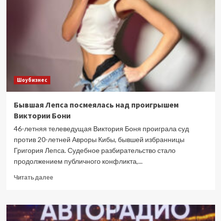
спектакль
«Гамлет»
Шоубизнес
Бывшая Лепса посмеялась над проигрышем
Виктории Бони
46-летняя телеведущая Виктория Боня проиграла суд
против 20-летней Авроры Кибы, бывшей избранницы
Григория Лепса. Судебное разбирательство стало
продолжением публичного конфликта,...
Прочитать
Читать далее
больше
о
Бывшая
Лепса