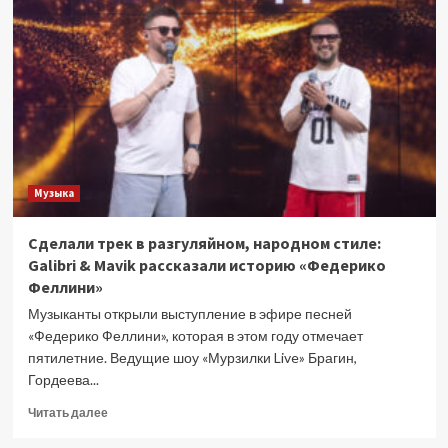
посмеялась
над
проигрышем
Виктории
Бони
Музыка
Сделали трек в разгуляйном, народном стиле:
Galibri & Mavik рассказали историю «Федерико
Феллини»
Музыканты открыли выступление в эфире песней
«Федерико Феллини», которая в этом году отмечает
пятилетние. Ведущие шоу «Мурзилки Live» Брагин,
Гордеева...
Прочитать
Читать далее
больше
о