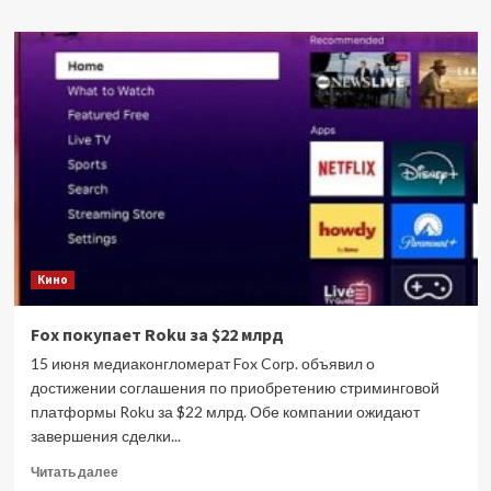
о
Актриса
известных
телесериалов
Татьяна
Плетнева
ушла
из
жизни
в
возрасте
48
лет
Кино
Fox покупает Roku за $22 млрд
15 июня медиаконгломерат Fox Corp. объявил о
достижении соглашения по приобретению стриминговой
платформы Roku за $22 млрд. Обе компании ожидают
завершения сделки...
Прочитать
Читать далее
больше