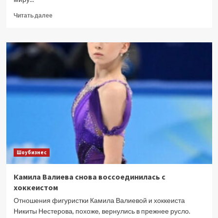
Прочитать
Читать далее
больше
о
Окупаемость
близко:
фильм
«Мандалорец
и
Грогу»
преодолел
важный
рубеж
в
прокате
Шоубизнес
Камила Валиева снова воссоединилась с
хоккеистом
Отношения фигуристки Камила Валиевой и хоккеиста
Никиты Нестерова, похоже, вернулись в прежнее русло.