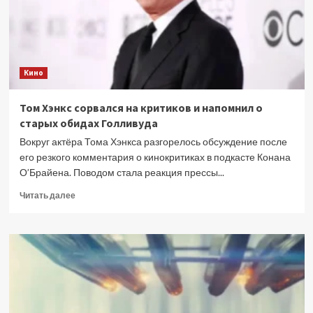
Кино
Том Хэнкс сорвался на критиков и напомнил о
старых обидах Голливуда
Вокруг актёра Тома Хэнкса разгорелось обсуждение после
его резкого комментария о кинокритиках в подкасте Конана
О’Брайена. Поводом стала реакция прессы...
Прочитать
Читать далее
больше
о
Том
Хэнкс
сорвался
на
критиков
и
напомнил