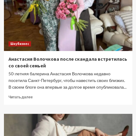
—
фильм
про
инопланетян
«День
раскрытия»
собрал
Шоубизнес
почти
93
млн
Анастасия Волочкова после скандала встретилась
долларов
со своей семьей
за
первые
50-летняя балерина Анастасия Волочкова недавно
выходные
посетила Санкт-Петербург, чтобы навестить своих близких.
В своем блоге она впервые за долгое время опубликовала...
Прочитать
Читать далее
больше
о
Анастасия
Волочкова
после
скандала