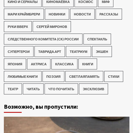
КИНО И СЕРИАЛЫ
КИНОМАЁВКА
КОСМОС
МИФ
МАРИ КРАЙМБРЕРИ
НОВИНКИ
НОВОСТИ
РАССКАЗЫ
РУКИ ВВЕРХ
СЕРГЕЙ МИРОНОВ
СЛЕДСТВЕННОГО КОМИТЕТА (СК) РОССИИ
СПЕКТАКЛЬ
СУПЕРГЕРОИ
ТАВРИДА.АРТ
ТЕАТРИУМ
ЭКШЕН
ЯПОНИЯ
АКТРИСА
КЛАССИКА
КНИГИ
ЛЮБИМЫЕ КНИГИ
ПОЭЗИЯ
СВЕТЛАЯПАМЯТЬ
СТИХИ
ТЕАТР
ЧИТАТЬ
ЧТО ПОЧИТАТЬ
ЭКСКЛЮЗИВ
Возможно, вы пропустили: