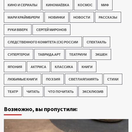
КИНО И СЕРИАЛЫ
КИНОМАЁВКА
КОСМОС
МИФ
МАРИ КРАЙМБРЕРИ
НОВИНКИ
НОВОСТИ
РАССКАЗЫ
РУКИ ВВЕРХ
СЕРГЕЙ МИРОНОВ
СЛЕДСТВЕННОГО КОМИТЕТА (СК) РОССИИ
СПЕКТАКЛЬ
СУПЕРГЕРОИ
ТАВРИДА.АРТ
ТЕАТРИУМ
ЭКШЕН
ЯПОНИЯ
АКТРИСА
КЛАССИКА
КНИГИ
ЛЮБИМЫЕ КНИГИ
ПОЭЗИЯ
СВЕТЛАЯПАМЯТЬ
СТИХИ
ТЕАТР
ЧИТАТЬ
ЧТО ПОЧИТАТЬ
ЭКСКЛЮЗИВ
Возможно, вы пропустили: