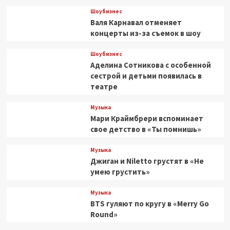
Шоубизнес
Валя Карнавал отменяет
концерты из-за съемок в шоу
Шоубизнес
Аделина Сотникова с особенной
сестрой и детьми появилась в
театре
Музыка
Мари Краймбрери вспоминает
свое детство в «Ты помнишь»
Музыка
Джиган и Niletto грустят в «Не
умею грустить»
Музыка
BTS гуляют по кругу в «Merry Go
Round»