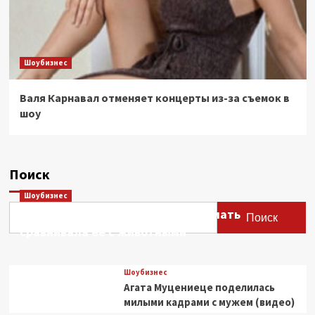
Шоубизнес
Валя Карнавал отменяет концерты из-за съемок в
шоу
Поиск
Шоубизнес
Этери Тутберидзе заявила, что мать
Поиск
сравнивала ее с животными
Шоубизнес
Агата Муцениеце поделилась
милыми кадрами с мужем (видео)