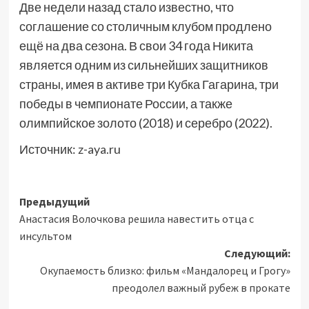
Две недели назад стало известно, что
соглашение со столичным клубом продлено
ещё на два сезона. В свои 34 года Никита
является одним из сильнейших защитников
страны, имея в активе три Кубка Гагарина, три
победы в чемпионате России, а также
олимпийское золото (2018) и серебро (2022).
Источник:
z-aya.ru
Навигация
Предыдущий
Анастасия Волочкова решила навестить отца с
записи
инсультом
Следующий:
Окупаемость близко: фильм «Мандалорец и Грогу»
преодолел важный рубеж в прокате