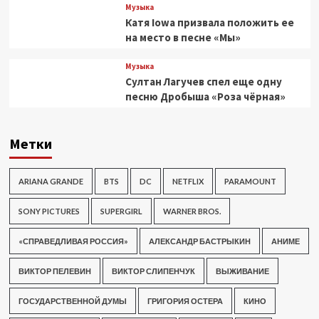
Музыка
Катя Iowa призвала положить ее
на место в песне «Мы»
Музыка
Султан Лагучев спел еще одну
песню Дробыша «Роза чёрная»
Метки
ARIANA GRANDE
BTS
DC
NETFLIX
PARAMOUNT
SONY PICTURES
SUPERGIRL
WARNER BROS.
«СПРАВЕДЛИВАЯ РОССИЯ»
АЛЕКСАНДР БАСТРЫКИН
АНИМЕ
ВИКТОР ПЕЛЕВИН
ВИКТОР СЛИПЕНЧУК
ВЫЖИВАНИЕ
ГОСУДАРСТВЕННОЙ ДУМЫ
ГРИГОРИЯ ОСТЕРА
КИНО