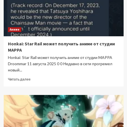
Аниме
Honkai: Star Rail может получить аниме от студии
MAPPA
Honkai: Star Rail может получить аниме от студии MAPPA
Droommar 11 августа 2025 0 0 Недавно в сети прогремел
новый...
Прочитать
Читать далее
больше
о
Honkai:
Star
Rail
может
получить
аниме
от