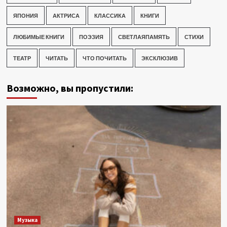
ЯПОНИЯ
АКТРИСА
КЛАССИКА
КНИГИ
ЛЮБИМЫЕ КНИГИ
ПОЭЗИЯ
СВЕТЛАЯПАМЯТЬ
СТИХИ
ТЕАТР
ЧИТАТЬ
ЧТО ПОЧИТАТЬ
ЭКСКЛЮЗИВ
Возможно, вы пропустили:
Музыка