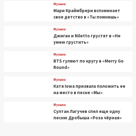
Музыка
Мари Краймбрери вспоминает
свое детство в «Ты помнишь»
Музыка
Джиган и Niletto грустят в «Не
умею грустить»
Музыка
BTS гуляют по кругу в «Merry Go
Round»
Музыка
Катя Iowa призвала положить ее
на место в песне «Мы»
Музыка
Султан Лагучев спел еще одну
песню Дробыша «Роза чёрная»