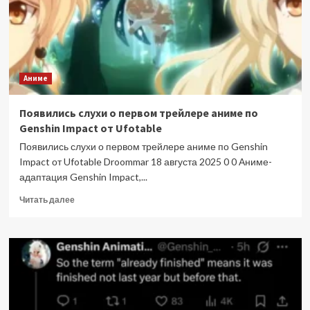
студии
MAPPA
Аниме
Появились слухи о первом трейлере аниме по
Genshin Impact от Ufotable
Появились слухи о первом трейлере аниме по Genshin
Impact от Ufotable Droommar 18 августа 2025 0 0 Аниме-
адаптация Genshin Impact,...
Прочитать
Читать далее
больше
о
Появились
слухи
о
первом
трейлере
аниме