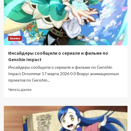
тизер
от
Ufotable
Аниме
Инсайдеры сообщили о сериале и фильме по
Genshin Impact
Инсайдеры сообщили о сериале и фильме по Genshin
Impact Droommar 17 марта 2026 0 0 Вокруг анимационных
проектов по Genshin...
Прочитать
Читать далее
больше
о
Инсайдеры
сообщили
о
сериале
и