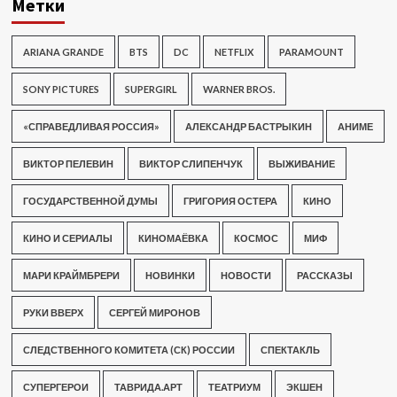
Метки
ARIANA GRANDE
BTS
DC
NETFLIX
PARAMOUNT
SONY PICTURES
SUPERGIRL
WARNER BROS.
«СПРАВЕДЛИВАЯ РОССИЯ»
АЛЕКСАНДР БАСТРЫКИН
АНИМЕ
ВИКТОР ПЕЛЕВИН
ВИКТОР СЛИПЕНЧУК
ВЫЖИВАНИЕ
ГОСУДАРСТВЕННОЙ ДУМЫ
ГРИГОРИЯ ОСТЕРА
КИНО
КИНО И СЕРИАЛЫ
КИНОМАЁВКА
КОСМОС
МИФ
МАРИ КРАЙМБРЕРИ
НОВИНКИ
НОВОСТИ
РАССКАЗЫ
РУКИ ВВЕРХ
СЕРГЕЙ МИРОНОВ
СЛЕДСТВЕННОГО КОМИТЕТА (СК) РОССИИ
СПЕКТАКЛЬ
СУПЕРГЕРОИ
ТАВРИДА.АРТ
ТЕАТРИУМ
ЭКШЕН