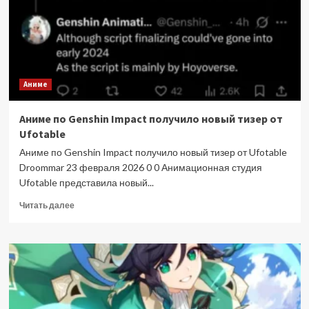
по
Genshin
Impact
от
Ufotable
Аниме
Аниме по Genshin Impact получило новый тизер от
Ufotable
Аниме по Genshin Impact получило новый тизер от Ufotable
Droommar 23 февраля 2026 0 0 Анимационная студия
Ufotable представила новый...
Прочитать
Читать далее
больше
о
Аниме
по
Genshin
Impact
получило
новый