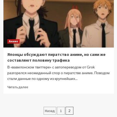
как
аниме
стирает
границы
между
людьми
разных
стран
Аниме
Японцы обсуждают пиратство аниме, но сами же
составляют половину трафика
В «вавилонском твиттере» с автопереводом от Grok
разгорелся неожиданный спор о пиратстве аниме. Поводом
стали данные по одному из крупнейших...
Прочитать
Читать далее
больше
о
Японцы
обсуждают
Пагинация
Назад
1
2
пиратство
аниме,