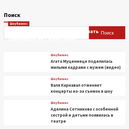
записей
но
сами
Поиск
же
составляют
Шоубизнес
половину
Этери Тутберидзе заявила, что мать
трафика
Поиск
сравнивала ее с животными
Шоубизнес
Агата Муцениеце поделилась
милыми кадрами с мужем (видео)
Шоубизнес
Валя Карнавал отменяет
концерты из-за съемок в шоу
Шоубизнес
Аделина Сотникова с особенной
сестрой и детьми появилась в
театре