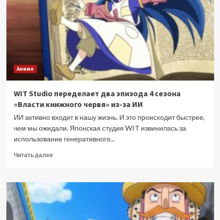
фильме
по
Genshin
Impact
Аниме
WIT Studio переделает два эпизода 4 сезона
«Власти книжного червя» из-за ИИ
ИИ активно входит в нашу жизнь. И это происходит быстрее,
чем мы ожидали. Японская студия WIT извинилась за
использование генеративного...
Прочитать
Читать далее
больше
о
WIT
Studio
переделает
два
эпизода