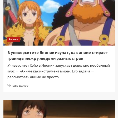
4
сезона
«Власти
книжного
червя»
из-
за
Аниме
ИИ
В университете Японии изучат, как аниме стирает
границы между людьми разных стран
Университет Кэйо в Японии запускает довольно необычный
курс — «Аниме как инструмент мира». Его задача —
рассмотреть аниме не просто...
Прочитать
Читать далее
больше
о
В
университете
Японии
изучат,