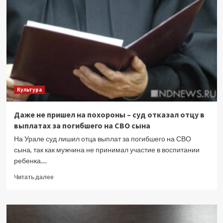
на
востоке
Латвии
из-
за
угрозы
БПЛА
Культура
Даже не пришел на похороны – суд отказал отцу в
выплатах за погибшего на СВО сына
На Урале суд лишил отца выплат за погибшего на СВО
сына, так как мужчина не принимал участие в воспитании
ребенка....
Прочитать
Читать далее
больше
о
Даже
не
пришел