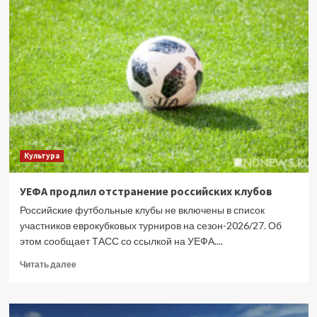
мигрант
ворвался
в
частный
дом
в
Подмосковье,
зарезал
хозяина
и
ранил
Культура
13-
летнего
сына
УЕФА продлил отстранение российских клубов
Российские футбольные клубы не включены в список
участников еврокубковых турниров на сезон-2026/27. Об
этом сообщает ТАСС со ссылкой на УЕФА....
Прочитать
Читать далее
больше
о
УЕФА
продлил