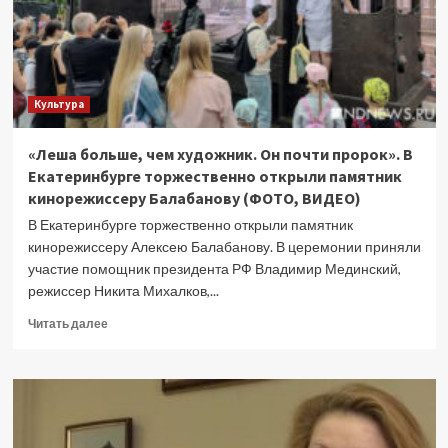
Культура
«Леша больше, чем художник. Он почти пророк». В
Екатеринбурге торжественно открыли памятник
кинорежиссеру Балабанову (ФОТО, ВИДЕО)
В Екатеринбурге торжественно открыли памятник
кинорежиссеру Алексею Балабанову. В церемонии приняли
участие помощник президента РФ Владимир Мединский,
режиссер Никита Михалков,...
Прочитать
Читать далее
больше
о
«Леша
больше,
чем
художник.