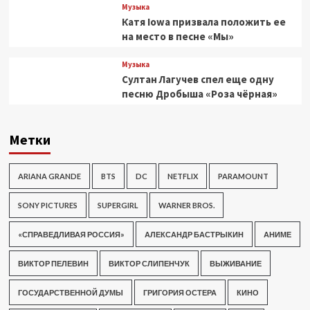
Музыка
Катя Iowa призвала положить ее
на место в песне «Мы»
Музыка
Султан Лагучев спел еще одну
песню Дробыша «Роза чёрная»
Метки
ARIANA GRANDE
BTS
DC
NETFLIX
PARAMOUNT
SONY PICTURES
SUPERGIRL
WARNER BROS.
«СПРАВЕДЛИВАЯ РОССИЯ»
АЛЕКСАНДР БАСТРЫКИН
АНИМЕ
ВИКТОР ПЕЛЕВИН
ВИКТОР СЛИПЕНЧУК
ВЫЖИВАНИЕ
ГОСУДАРСТВЕННОЙ ДУМЫ
ГРИГОРИЯ ОСТЕРА
КИНО