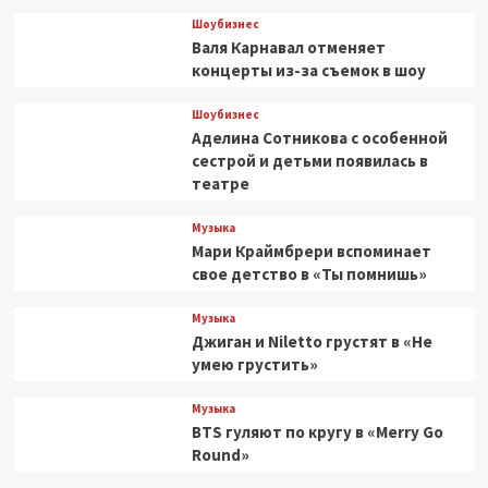
Шоубизнес
Валя Карнавал отменяет
концерты из-за съемок в шоу
Шоубизнес
Аделина Сотникова с особенной
сестрой и детьми появилась в
театре
Музыка
Мари Краймбрери вспоминает
свое детство в «Ты помнишь»
Музыка
Джиган и Niletto грустят в «Не
умею грустить»
Музыка
BTS гуляют по кругу в «Merry Go
Round»