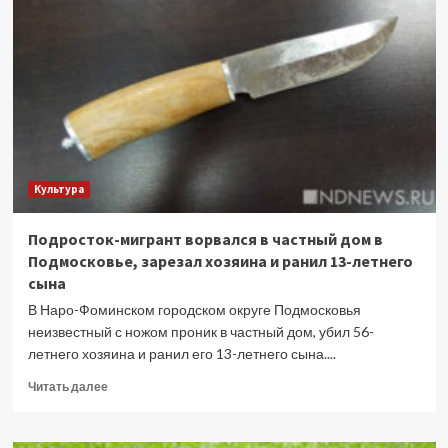
на
похороны
–
суд
отказал
отцу
в
выплатах
за
Культура
погибшего
на
СВО
Подросток-мигрант ворвался в частный дом в
сына
Подмосковье, зарезал хозяина и ранил 13-летнего
сына
В Наро-Фоминском городском округе Подмосковья
неизвестный с ножом проник в частный дом, убил 56-
летнего хозяина и ранил его 13-летнего сына....
Прочитать
Читать далее
больше
о
Подросток-