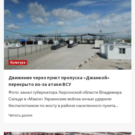
отстранение
российских
клубов
Культура
Движение через пункт пропуска «Джанкой»
перекрыто из-за атаки ВСУ
Фото: канал губернатора Херсонской области Владимира
Сальдо в «Максе» Украинские войска ночью ударили
беспилотником по мосту в районе населенного пункта...
Прочитать
Читать далее
больше
о
Движение