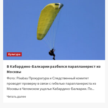
установила
личности
всех
погибших
в
жутком
ДТП
у
храма,
кроме
ребенка
Культура
В Кабардино-Балкарии разбился парапланерист из
Москвы
Фото: Pixabay Прокуратура и Следственный комитет
проводят проверку в связи с гибелью парапланериста из
Москвы в Чегемском ущелье Кабардино-Балкарии. По...
Прочитать
Читать далее
больше
о