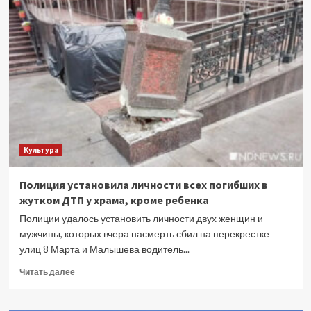
через
пункт
пропуска
«Джанкой»
перекрыто
из-
за
атаки
ВСУ
Культура
Полиция установила личности всех погибших в
жутком ДТП у храма, кроме ребенка
Полиции удалось установить личности двух женщин и
мужчины, которых вчера насмерть сбил на перекрестке
улиц 8 Марта и Малышева водитель...
Прочитать
Читать далее
больше
о
Полиция