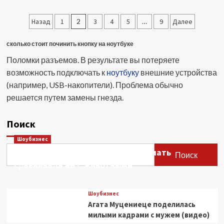
В
Кабардино-
Пагинация
Назад
1
2
3
4
5
…
9
Далее
Балкарии
разбился
записей
парапланерист
сколько стоит починить кнопку на ноутбуке
из
Поломки разъемов. В результате вы потеряете
Москвы
возможность подключать к
ноутбуку
внешние устройства
(например, USB-накопители). Проблема обычно
решается путем замены гнезда.
Поиск
Шоубизнес
Этери Тутберидзе заявила, что мать
Поиск
сравнивала ее с животными
Шоубизнес
Агата Муцениеце поделилась
милыми кадрами с мужем (видео)