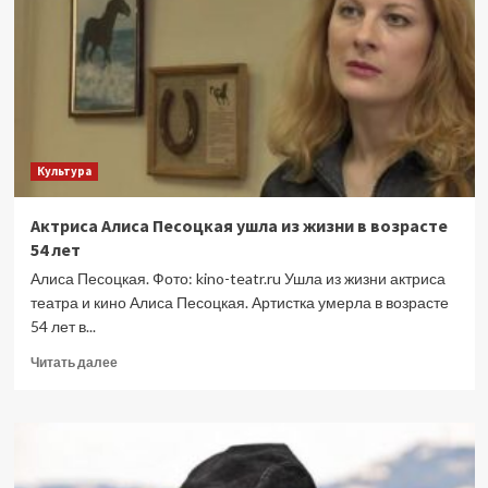
Он
почти
пророк».
В
Екатеринбурге
торжественно
открыли
памятник
Культура
кинорежиссеру
Балабанову
(ФОТО,
Актриса Алиса Песоцкая ушла из жизни в возрасте
ВИДЕО)
54 лет
Алиса Песоцкая. Фото: kino-teatr.ru Ушла из жизни актриса
театра и кино Алиса Песоцкая. Артистка умерла в возрасте
54 лет в...
Прочитать
Читать далее
больше
о
Актриса
Алиса
Песоцкая
ушла