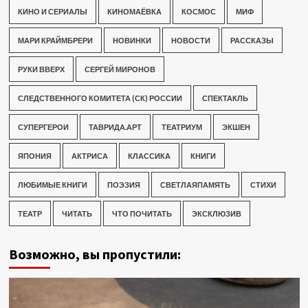
КИНО И СЕРИАЛЫ
КИНОМАЁВКА
КОСМОС
МИФ
МАРИ КРАЙМБРЕРИ
НОВИНКИ
НОВОСТИ
РАССКАЗЫ
РУКИ ВВЕРХ
СЕРГЕЙ МИРОНОВ
СЛЕДСТВЕННОГО КОМИТЕТА (СК) РОССИИ
СПЕКТАКЛЬ
СУПЕРГЕРОИ
ТАВРИДА.АРТ
ТЕАТРИУМ
ЭКШЕН
ЯПОНИЯ
АКТРИСА
КЛАССИКА
КНИГИ
ЛЮБИМЫЕ КНИГИ
ПОЭЗИЯ
СВЕТЛАЯПАМЯТЬ
СТИХИ
ТЕАТР
ЧИТАТЬ
ЧТО ПОЧИТАТЬ
ЭКСКЛЮЗИВ
Возможно, вы пропустили: