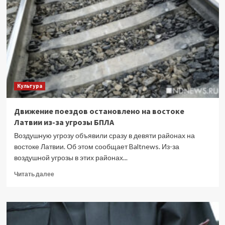
худрука
театра
имени
Шаляпина
Фабио
Мастранджело
Культура
Движение поездов остановлено на востоке
Латвии из-за угрозы БПЛА
Воздушную угрозу объявили сразу в девяти районах на
востоке Латвии. Об этом сообщает Baltnews. Из-за
воздушной угрозы в этих районах...
Прочитать
Читать далее
больше
о
Движение
поездов
остановлено