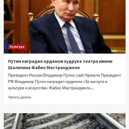
Плетнева
ушла
из
жизни
в
возрасте
48
лет
Культура
Путин наградил орденом худрука театра имени
Шаляпина Фабио Мастранджело
Президент России Владимир Путин, сайт Кремля Президент
РФ Владимир Путин наградил орденом «За заслуги в
культуре и искусстве» Фабио Мастранджело,...
Прочитать
Читать далее
больше
о
Путин
наградил
орденом