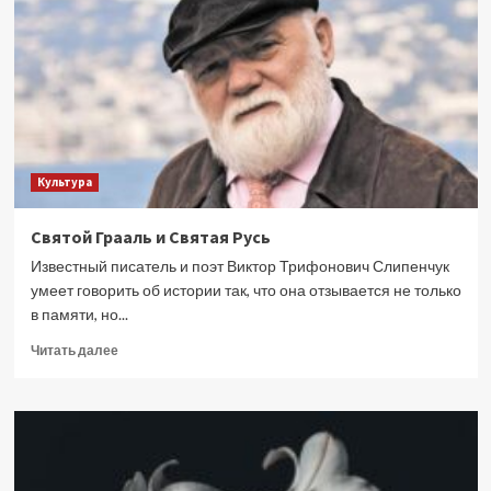
из
жизни
в
возрасте
54
лет
Культура
Святой Грааль и Святая Русь
Известный писатель и поэт Виктор Трифонович Слипенчук
умеет говорить об истории так, что она отзывается не только
в памяти, но...
Прочитать
Читать далее
больше
о
Святой
Грааль
и
Святая