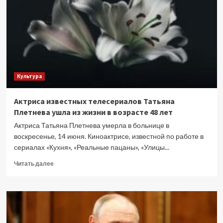
Русь
Культура
Актриса известных телесериалов Татьяна
Плетнева ушла из жизни в возрасте 48 лет
Актриса Татьяна Плетнева умерла в больнице в
воскресенье, 14 июня. Киноактрисе, известной по работе в
сериалах «Кухня», «Реальные пацаны», «Улицы...
Прочитать
Читать далее
больше
о
Актриса
известных
телесериалов
Татьяна