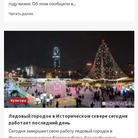
году жизни. Об этом сообщили в...
Прочитать
Читать далее
больше
о
Умерла
звезда
фильма
«Москва
слезам
не
верит»
Вера
Алентова
Культура
Ледовый городок в Историческом сквере сегодня
работает последний день
Сегодня завершает свою работу ледовый городок в
Историческом сквере Екатеринбурга. Как сообщили в