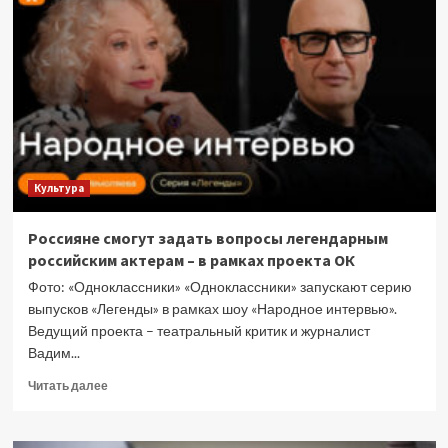
сайты
с
экскурсиями
по
крышам
Санкт-
Петербурга
Культура
Россияне смогут задать вопросы легендарным
российским актерам – в рамках проекта ОК
Фото: «Одноклассники» «Одноклассники» запускают серию
выпусков «Легенды» в рамках шоу «Народное интервью».
Ведущий проекта – театральный критик и журналист
Вадим...
Прочитать
Читать далее
больше
о
Россияне