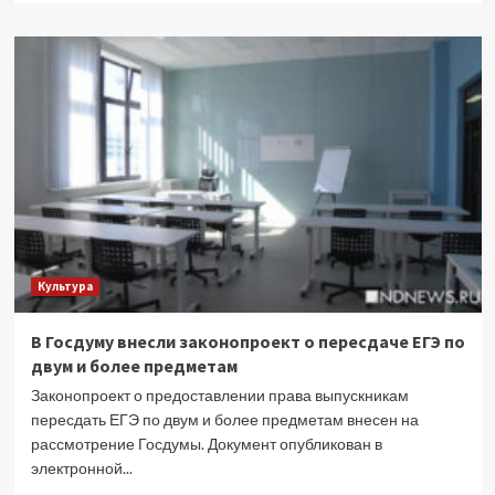
о
Мария
Шукшина
о
герое
фильма
«Семь
верст
до
рассвета»:
его
принимают
за
Культура
покорного,
не
замечая
В Госдуму внесли законопроект о пересдаче ЕГЭ по
внутренней
двум и более предметам
силы
Законопроект о предоставлении права выпускникам
пересдать ЕГЭ по двум и более предметам внесен на
рассмотрение Госдумы. Документ опубликован в
электронной...