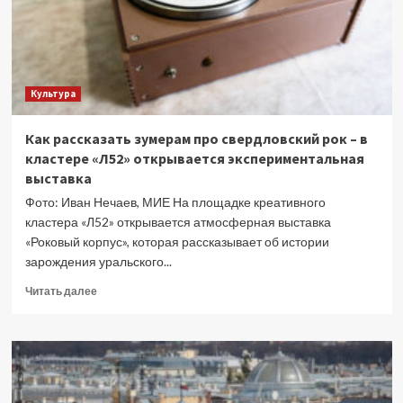
Культура
Как рассказать зумерам про свердловский рок – в
кластере «Л52» открывается экспериментальная
выставка
Фото: Иван Нечаев, МИЕ На площадке креативного
кластера «Л52» открывается атмосферная выставка
«Роковый корпус», которая рассказывает об истории
зарождения уральского...
Прочитать
Читать далее
больше
о
Как
рассказать
зумерам
про