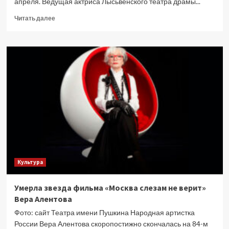
апреля. Ведущая актриса Лысьвенского театра драмы...
Прочитать
Читать далее
больше
о
Актриса
театра
и
кино
Наталья
Миронова
скоропостижно
умерла
в
возрасте
55
лет
Культура
Умерла звезда фильма «Москва слезам не верит»
Вера Алентова
Фото: сайт Театра имени Пушкина Народная артистка
России Вера Алентова скоропостижно скончалась на 84-м