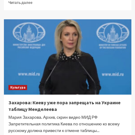
Прочитать
Читать далее
больше
о
В
Госдуму
внесли
законопроект
о
пересдаче
ЕГЭ
по
двум
и
более
предметам
Культура
Захарова: Киеву уже пора запрещать на Украине
таблицу Менделеева
Мария Захарова. Архив, скрин видео МИД РФ
Запретительная политика Киева по отношению ко всему
русскому должна привести к отмене таблицы...