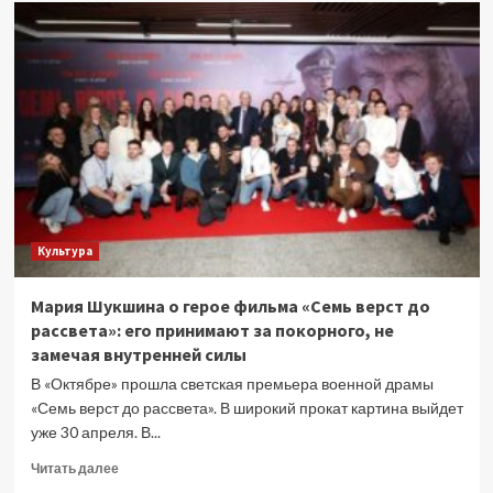
Правительство
утвердило
квоты
на
целевой
прием
в
вузы
летом
2026
года
Культура
Мария Шукшина о герое фильма «Семь верст до
рассвета»: его принимают за покорного, не
замечая внутренней силы
В «Октябре» прошла светская премьера военной драмы
«Семь верст до рассвета». В широкий прокат картина выйдет
уже 30 апреля. В...
Прочитать
Читать далее
больше