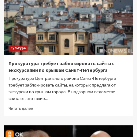
свердловский
рок
–
в
кластере
«Л52»
открывается
экспериментальная
Культура
выставка
Прокуратура требует заблокировать сайты с
экскурсиями по крышам Санкт-Петербурга
Прокуратура Центрального района Санкт-Петербурга
требует заблокировать сайты, на которых предлагают
экскурсии по крышам города. В надзорном ведомстве
считают, что такие...
Прочитать
Читать далее
больше
о
Прокуратура
требует
заблокировать