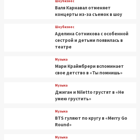
Шоубизнес
Валя Карнавал отменяет
концерты из-за съемок в шоу
Шоубизнес
Аделина Сотникова с особенной
сестрой и детьми появилась в
театре
Музыка
Мари Краймбрери вспоминает
свое детство в «Ты помнишь»
Музыка
Джиган и Niletto грустят в «Не
умею грустить»
Музыка
BTS гуляют по кругу в «Merry Go
Round»
Музыка