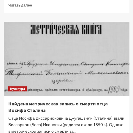
Прочитать
Читать далее
больше
о
Захарова:
Киеву
уже
пора
запрещать
на
Украине
таблицу
Менделеева
Культура
Найдена метрическая запись о смерти отца
Иосифа Сталина
Отца Иосифа Виссарионовича Джугашвили (Сталина) звали
Виссарион (Бесо) Иванович (родился около 1850 г.). Однако
в метрической записи о смерти за...