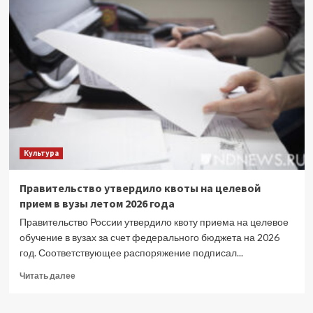
смогут
задать
вопросы
легендарным
российским
актерам
–
в
рамках
проекта
ОК
Культура
Правительство утвердило квоты на целевой
прием в вузы летом 2026 года
Правительство России утвердило квоту приема на целевое
обучение в вузах за счет федерального бюджета на 2026
год. Соответствующее распоряжение подписал...
Прочитать
Читать далее
больше
о