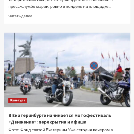
пресс-службе мэрии, ровно в полдень на площадке...
Прочитать
Читать далее
больше
о
Ледовый
городок
в
Историческом
сквере
сегодня
работает
последний
день
Культура
В Екатеринбурге начинается мотофестиваль
«Движение»: перекрытия и афиша
Фото: Фонд святой Екатерины Уже сегодня вечером в