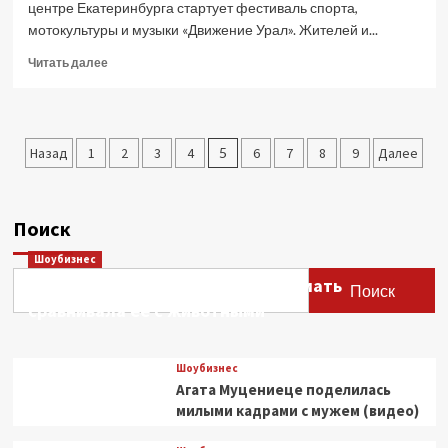
центре Екатеринбурга стартует фестиваль спорта,
мотокультуры и музыки «Движение Урал». Жителей и...
Прочитать
Читать далее
больше
о
В
Екатеринбурге
Пагинация
Назад
1
2
3
4
5
6
7
8
9
Далее
начинается
мотофестиваль
записей
«Движение»:
перекрытия
Поиск
и
афиша
Шоубизнес
Этери Тутберидзе заявила, что мать
Поиск
сравнивала ее с животными
Шоубизнес
Агата Муцениеце поделилась
милыми кадрами с мужем (видео)