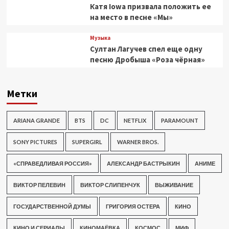
Катя Iowa призвала положить ее
на место в песне «Мы»
Музыка
Султан Лагучев спел еще одну
песню Дробыша «Роза чёрная»
Метки
ARIANA GRANDE
BTS
DC
NETFLIX
PARAMOUNT
SONY PICTURES
SUPERGIRL
WARNER BROS.
«СПРАВЕДЛИВАЯ РОССИЯ»
АЛЕКСАНДР БАСТРЫКИН
АНИМЕ
ВИКТОР ПЕЛЕВИН
ВИКТОР СЛИПЕНЧУК
ВЫЖИВАНИЕ
ГОСУДАРСТВЕННОЙ ДУМЫ
ГРИГОРИЯ ОСТЕРА
КИНО
КИНО И СЕРИАЛЫ
КИНОМАЁВКА
КОСМОС
МИФ