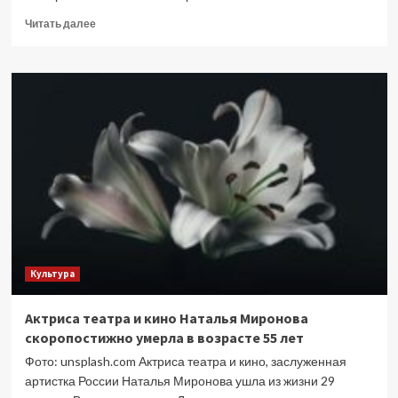
Прочитать
Читать далее
больше
о
Найдена
метрическая
запись
о
смерти
отца
Иосифа
Сталина
Культура
Актриса театра и кино Наталья Миронова
скоропостижно умерла в возрасте 55 лет
Фото: unsplash.com Актриса театра и кино, заслуженная
артистка России Наталья Миронова ушла из жизни 29