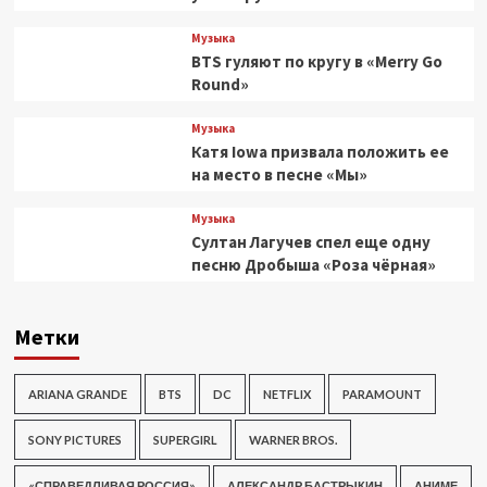
Музыка
BTS гуляют по кругу в «Merry Go
Round»
Музыка
Катя Iowa призвала положить ее
на место в песне «Мы»
Музыка
Султан Лагучев спел еще одну
песню Дробыша «Роза чёрная»
Метки
ARIANA GRANDE
BTS
DC
NETFLIX
PARAMOUNT
SONY PICTURES
SUPERGIRL
WARNER BROS.
«СПРАВЕДЛИВАЯ РОССИЯ»
АЛЕКСАНДР БАСТРЫКИН
АНИМЕ