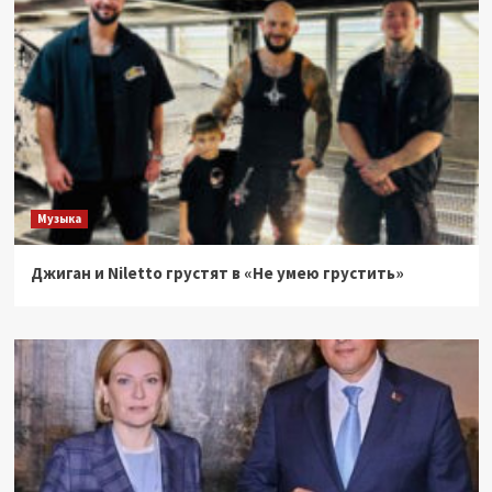
Музыка
Джиган и Niletto грустят в «Не умею грустить»