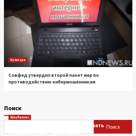
Культура
Совфед утвердил второй пакет мер по
противодействию кибермошенникам
Поиск
Шоубизнес
Этери Тутберидзе заявила, что мать
Поиск
сравнивала ее с животными