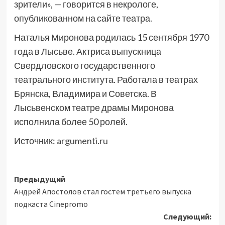
зрители», — говорится в некрологе,
опубликованном на сайте театра.
Наталья Миронова родилась 15 сентября 1970
года в Лысьве. Актриса выпускница
Свердловского государственного
театрального института. Работала в театрах
Брянска, Владимира и Советска. В
Лысьвенском театре драмы Миронова
исполнила более 50 ролей.
Источник:
argumenti.ru
Навигация
Предыдущий
Андрей Апостолов стал гостем третьего выпуска
записи
подкаста Cinepromo
Следующий: