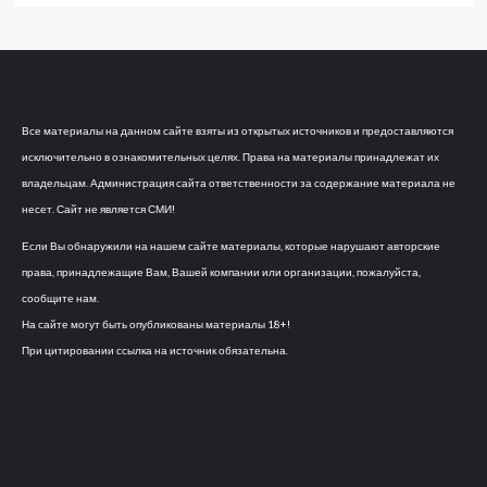
Все материалы на данном сайте взяты из открытых источников и предоставляются
исключительно в ознакомительных целях. Права на материалы принадлежат их
владельцам. Администрация сайта ответственности за содержание материала не
несет. Сайт не является СМИ!
Если Вы обнаружили на нашем сайте материалы, которые нарушают авторские
права, принадлежащие Вам, Вашей компании или организации, пожалуйста,
сообщите нам.
На сайте могут быть опубликованы материалы 18+!
При цитировании ссылка на источник обязательна.