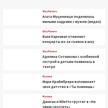
Шоубизнес
Агата Муцениеце поделилась
милыми кадрами с мужем (видео)
Шоубизнес
Валя Карнавал отменяет
концерты из-за съемок в шоу
Шоубизнес
Аделина Сотникова с особенной
сестрой и детьми появилась в
театре
Музыка
Мари Краймбрери вспоминает
свое детство в «Ты помнишь»
Музыка
Джиган и Niletto грустят в «Не
умею грустить»