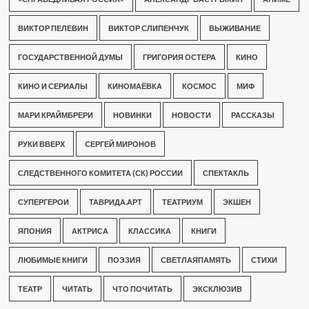
ВИКТОР ПЕЛЕВИН
ВИКТОР СЛИПЕНЧУК
ВЫЖИВАНИЕ
ГОСУДАРСТВЕННОЙ ДУМЫ
ГРИГОРИЯ ОСТЕРА
КИНО
КИНО И СЕРИАЛЫ
КИНОМАЁВКА
КОСМОС
МИФ
МАРИ КРАЙМБРЕРИ
НОВИНКИ
НОВОСТИ
РАССКАЗЫ
РУКИ ВВЕРХ
СЕРГЕЙ МИРОНОВ
СЛЕДСТВЕННОГО КОМИТЕТА (СК) РОССИИ
СПЕКТАКЛЬ
СУПЕРГЕРОИ
ТАВРИДА.АРТ
ТЕАТРИУМ
ЭКШЕН
ЯПОНИЯ
АКТРИСА
КЛАССИКА
КНИГИ
ЛЮБИМЫЕ КНИГИ
ПОЭЗИЯ
СВЕТЛАЯПАМЯТЬ
СТИХИ
ТЕАТР
ЧИТАТЬ
ЧТО ПОЧИТАТЬ
ЭКСКЛЮЗИВ