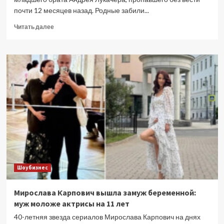
почти 12 месяцев назад. Родные забили...
Прочитать
Читать далее
больше
о
Геннадий
Хазанов
отреагировал
на
исчезновение
младшего
брата
Шоубизнес
Мирослава Карпович вышла замуж беременной:
муж моложе актрисы на 11 лет
40-летняя звезда сериалов Мирослава Карпович на днях