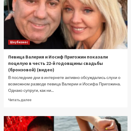
выйти
замуж
за
Сергея
Лазарева
(видео)
Шоубизнес
Певица Валерия и Иосиф Пригожин показали
поцелую в честь 22-й годовщины свадьбы
(бронзовой) (видео)
В последние дни в интернете активно обсуждались слухи о
возможном разводе певица Валерии и Иосифа Пригожина.
Однако супруги, как ни...
Прочитать
Читать далее
больше
о
Певица
Валерия
и