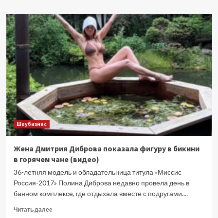
о
Лариса
Гузеева
как
бы
случайно
сфотографировала
дочку
в
неловком
виде
Шоубизнес
Жена Дмитрия Диброва показала фигуру в бикини
в горячем чане (видео)
36-летняя модель и обладательница титула «Миссис
Россия-2017» Полина Диброва недавно провела день в
банном комплексе, где отдыхала вместе с подругами....
Прочитать
Читать далее
больше