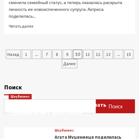
сменила семейный статус, а теперь оказалась раскрыта
личность ее новоиспеченного супруга. Актриса
поделилась...
Прочитать
Читать далее
больше
о
Мирослава
Карпович
Пагинация
Назад
1
…
7
8
9
10
11
12
13
…
15
вышла
замуж
записей
Далее
беременной:
муж
моложе
актрисы
Поиск
на
11
Шоубизнес
лет
Этери Тутберидзе заявила, что мать
Поиск
сравнивала ее с животными
Шоубизнес
Агата Муцениеце поделилась