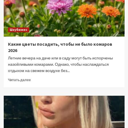
Шоубизнес
Какие цветы посадить, чтобы не было комаров
2026
Летние вечера на даче или в саду могут быть испорчены
назойливыми комарами. Однако, чтобы наслаждаться
отдыхом на свежем воздухе без...
Прочитать
Читать далее
больше
о
Какие
цветы
посадить,
чтобы
не
было
комаров