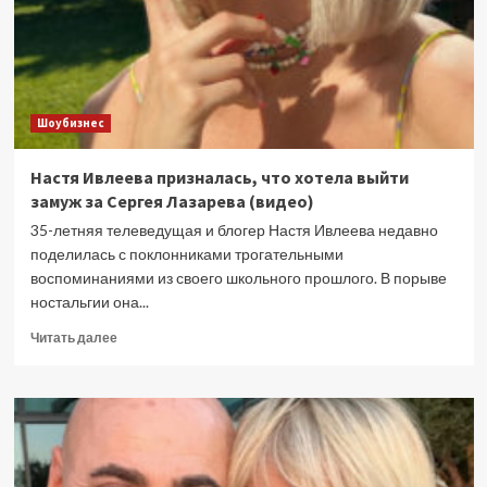
2026
Шоубизнес
Настя Ивлеева призналась, что хотела выйти
замуж за Сергея Лазарева (видео)
35-летняя телеведущая и блогер Настя Ивлеева недавно
поделилась с поклонниками трогательными
воспоминаниями из своего школьного прошлого. В порыве
ностальгии она...
Прочитать
Читать далее
больше
о
Настя
Ивлеева
призналась,
что
хотела