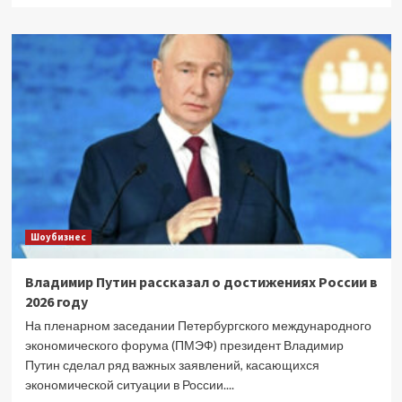
о
Жена
Дмитрия
Диброва
показала
фигуру
в
бикини
в
горячем
чане
(видео)
Шоубизнес
Владимир Путин рассказал о достижениях России в
2026 году
На пленарном заседании Петербургского международного
экономического форума (ПМЭФ) президент Владимир
Путин сделал ряд важных заявлений, касающихся
экономической ситуации в России....