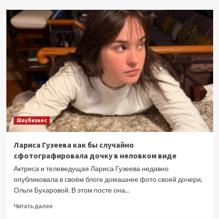
Финал
«Битвы
экстрасенсов»:
кто
победил
в
юбилейном
сезоне
—
обзор
25
выпуска
Шоубизнес
Лариса Гузеева как бы случайно
сфотографировала дочку в неловком виде
Актриса и телеведущая Лариса Гузеева недавно
опубликовала в своём блоге домашнее фото своей дочери,
Ольги Бухаровой. В этом посте она...
Прочитать
Читать далее
больше