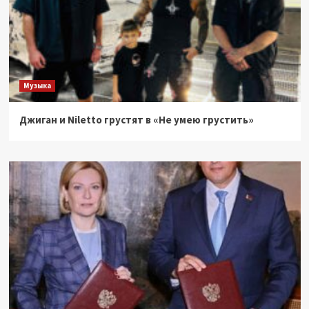
Музыка
Джиган и Niletto грустят в «Не умею грустить»