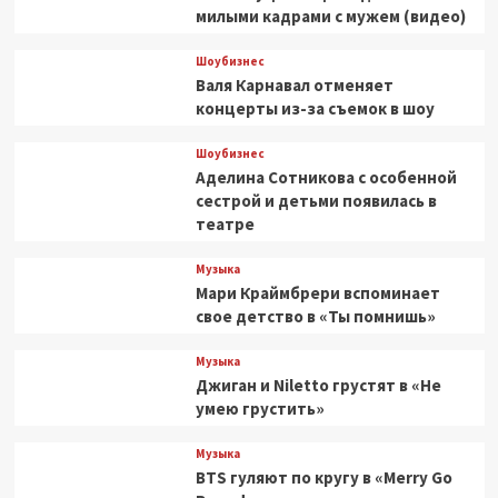
милыми кадрами с мужем (видео)
Шоубизнес
Валя Карнавал отменяет
концерты из-за съемок в шоу
Шоубизнес
Аделина Сотникова с особенной
сестрой и детьми появилась в
театре
Музыка
Мари Краймбрери вспоминает
свое детство в «Ты помнишь»
Музыка
Джиган и Niletto грустят в «Не
умею грустить»
Музыка
BTS гуляют по кругу в «Merry Go