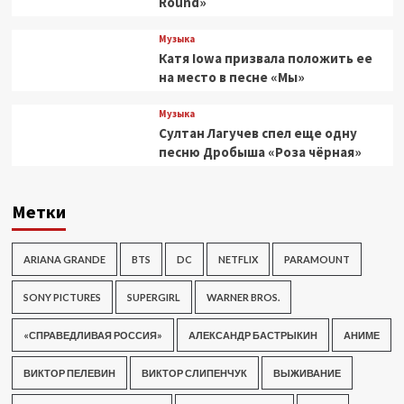
Round»
Музыка
Катя Iowa призвала положить ее
на место в песне «Мы»
Музыка
Султан Лагучев спел еще одну
песню Дробыша «Роза чёрная»
Метки
ARIANA GRANDE
BTS
DC
NETFLIX
PARAMOUNT
SONY PICTURES
SUPERGIRL
WARNER BROS.
«СПРАВЕДЛИВАЯ РОССИЯ»
АЛЕКСАНДР БАСТРЫКИН
АНИМЕ
ВИКТОР ПЕЛЕВИН
ВИКТОР СЛИПЕНЧУК
ВЫЖИВАНИЕ