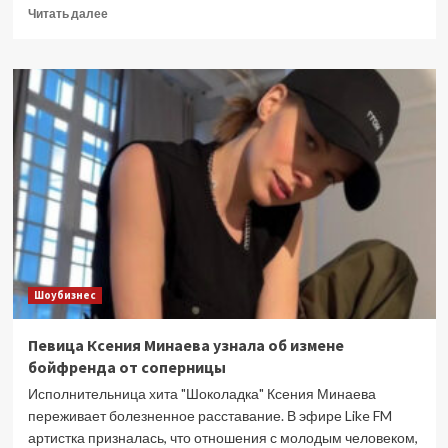
Прочитать
Читать далее
больше
о
Владимир
Путин
рассказал
о
достижениях
России
в
2026
году
Шоубизнес
Певица Ксения Минаева узнала об измене
бойфренда от соперницы
Исполнительница хита "Шоколадка" Ксения Минаева
переживает болезненное расставание. В эфире Like FM
артистка призналась, что отношения с молодым человеком,