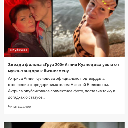
Иосиф
Пригожин
показали
поцелую
в
честь
22-
й
годовщины
Шоубизнес
свадьбы
(бронзовой)
(видео)
Звезда фильма «Груз 200» Агния Кузнецова ушла от
мужа-танцора к бизнесмену
Актриса Агния Кузнецова официально подтвердила
отношения с предпринимателем Никитой Беляковым.
Актриса опубликовала совместное фото, поставив точку в
догадках о статусе...
Прочитать
Читать далее
больше
о
Звезда
фильма