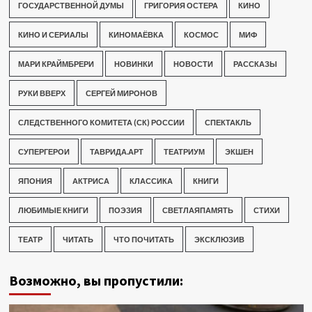
ГОСУДАРСТВЕННОЙ ДУМЫ
ГРИГОРИЯ ОСТЕРА
КИНО
КИНО И СЕРИАЛЫ
КИНОМАЁВКА
КОСМОС
МИФ
МАРИ КРАЙМБРЕРИ
НОВИНКИ
НОВОСТИ
РАССКАЗЫ
РУКИ ВВЕРХ
СЕРГЕЙ МИРОНОВ
СЛЕДСТВЕННОГО КОМИТЕТА (СК) РОССИИ
СПЕКТАКЛЬ
СУПЕРГЕРОИ
ТАВРИДА.АРТ
ТЕАТРИУМ
ЭКШЕН
ЯПОНИЯ
АКТРИСА
КЛАССИКА
КНИГИ
ЛЮБИМЫЕ КНИГИ
ПОЭЗИЯ
СВЕТЛАЯПАМЯТЬ
СТИХИ
ТЕАТР
ЧИТАТЬ
ЧТО ПОЧИТАТЬ
ЭКСКЛЮЗИВ
Возможно, вы пропустили: