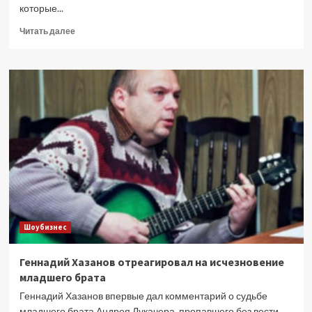
которые...
Прочитать
Читать далее
больше
о
Певица
Ксения
Минаева
узнала
об
измене
бойфренда
от
соперницы
Шоубизнес
Геннадий Хазанов отреагировал на исчезновение
младшего брата
Геннадий Хазанов впервые дал комментарий о судьбе
младшего брата Андрея Лукачера, пропавшего без вести