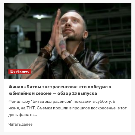
«У
меня
болит
все»:
Барбара
Брыльска
пожаловалась
на
неизлечимую
болезнь
Шоубизнес
Финал «Битвы экстрасенсов»: кто победил в
юбилейном сезоне — обзор 25 выпуска
Финал шоу "Битва экстрасенсов" показали в субботу, 6
июня, на ТНТ. Съемки прошли в прошлое воскресенье, в тот
день фанаты...
Прочитать
Читать далее
больше
о