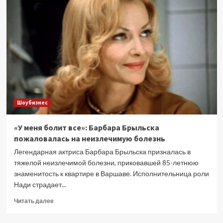
«Груз
200»
Агния
Кузнецова
ушла
от
мужа-
танцора
к
бизнесмену
Шоубизнес
«У меня болит все»: Барбара Брыльска
пожаловалась на неизлечимую болезнь
Легендарная актриса Барбара Брыльска призналась в
тяжелой неизлечимой болезни, приковавшей 85-летнюю
знаменитость к квартире в Варшаве. Исполнительница роли
Нади страдает...
Прочитать
Читать далее
больше
о