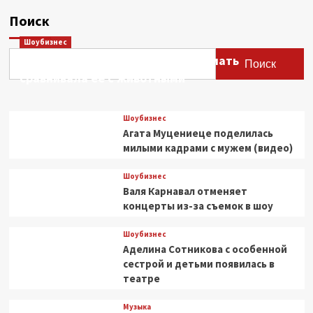
Поиск
Шоубизнес
Этери Тутберидзе заявила, что мать
Поиск
сравнивала ее с животными
Шоубизнес
Агата Муцениеце поделилась
милыми кадрами с мужем (видео)
Шоубизнес
Валя Карнавал отменяет
концерты из-за съемок в шоу
Шоубизнес
Аделина Сотникова с особенной
сестрой и детьми появилась в
театре
Музыка