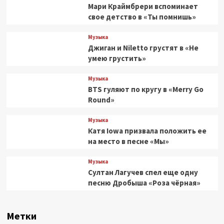
Мари Краймбрери вспоминает
свое детство в «Ты помнишь»
Музыка
Джиган и Niletto грустят в «Не
умею грустить»
Музыка
BTS гуляют по кругу в «Merry Go
Round»
Музыка
Катя Iowa призвала положить ее
на место в песне «Мы»
Музыка
Султан Лагучев спел еще одну
песню Дробыша «Роза чёрная»
Метки