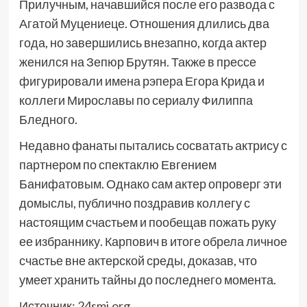
Прилучным, начавшийся после его развода с
Агатой Муцениеце. Отношения длились два
года, но завершились внезапно, когда актер
женился на Зепюр Брутян. Также в прессе
фигурировали имена рэпера Егора Крида и
коллеги Мирославы по сериалу Филиппа
Бледного.
Недавно фанаты пытались сосватать актрису с
партнером по спектаклю Евгением
Банифатовым. Однако сам актер опроверг эти
домыслы, публично поздравив коллегу с
настоящим счастьем и пообещав пожать руку
ее избраннику. Карпович в итоге обрела личное
счастье вне актерской среды, доказав, что
умеет хранить тайны до последнего момента.
Источник:
24smi.org