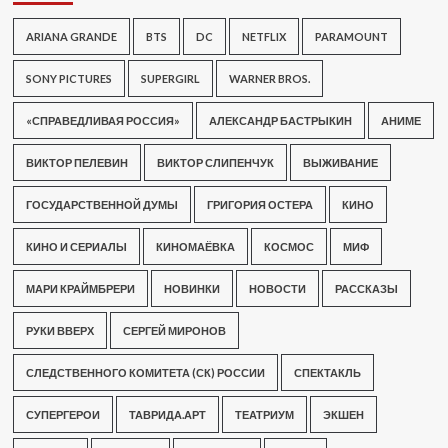
ARIANA GRANDE
BTS
DC
NETFLIX
PARAMOUNT
SONY PICTURES
SUPERGIRL
WARNER BROS.
«СПРАВЕДЛИВАЯ РОССИЯ»
АЛЕКСАНДР БАСТРЫКИН
АНИМЕ
ВИКТОР ПЕЛЕВИН
ВИКТОР СЛИПЕНЧУК
ВЫЖИВАНИЕ
ГОСУДАРСТВЕННОЙ ДУМЫ
ГРИГОРИЯ ОСТЕРА
КИНО
КИНО И СЕРИАЛЫ
КИНОМАЁВКА
КОСМОС
МИФ
МАРИ КРАЙМБРЕРИ
НОВИНКИ
НОВОСТИ
РАССКАЗЫ
РУКИ ВВЕРХ
СЕРГЕЙ МИРОНОВ
СЛЕДСТВЕННОГО КОМИТЕТА (СК) РОССИИ
СПЕКТАКЛЬ
СУПЕРГЕРОИ
ТАВРИДА.АРТ
ТЕАТРИУМ
ЭКШЕН