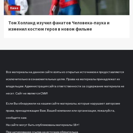
Кино
Том Холланд изучил фанатов Человека-паука и
изменил костюм героя в новом фильме
Все материалы на данном сайте взяты из открытых источников и предоставляются
исключительно в ознакомительных целях. Права на материалы принадлежат их
владельцам. Администрация сайта ответственности за содержание материала не
несет. Сайт не является СМИ!
Если Вы обнаружили на нашем сайте материалы, которые нарушают авторские
права, принадлежащие Вам, Вашей компании или организации, пожалуйста,
сообщите нам.
На сайте могут быть опубликованы материалы 18+!
При цитировании ссылка на источник обязательна.