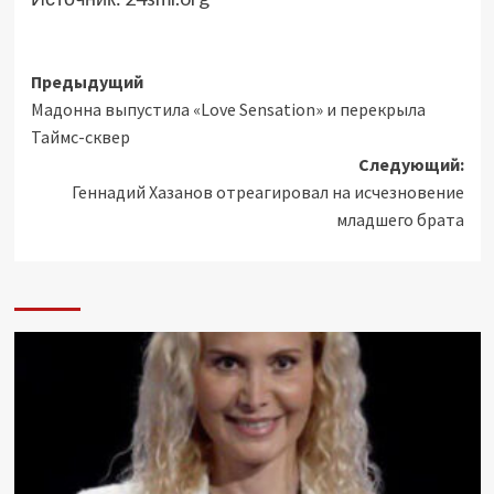
Навигация
Предыдущий
Мадонна выпустила «Love Sensation» и перекрыла
записи
Таймс-сквeр
Следующий:
Геннадий Хазанов отреагировал на исчезновение
младшего брата