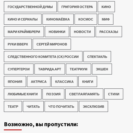
ГОСУДАРСТВЕННОЙ ДУМЫ
ГРИГОРИЯ ОСТЕРА
КИНО
КИНО И СЕРИАЛЫ
КИНОМАЁВКА
КОСМОС
МИФ
МАРИ КРАЙМБРЕРИ
НОВИНКИ
НОВОСТИ
РАССКАЗЫ
РУКИ ВВЕРХ
СЕРГЕЙ МИРОНОВ
СЛЕДСТВЕННОГО КОМИТЕТА (СК) РОССИИ
СПЕКТАКЛЬ
СУПЕРГЕРОИ
ТАВРИДА.АРТ
ТЕАТРИУМ
ЭКШЕН
ЯПОНИЯ
АКТРИСА
КЛАССИКА
КНИГИ
ЛЮБИМЫЕ КНИГИ
ПОЭЗИЯ
СВЕТЛАЯПАМЯТЬ
СТИХИ
ТЕАТР
ЧИТАТЬ
ЧТО ПОЧИТАТЬ
ЭКСКЛЮЗИВ
Возможно, вы пропустили: