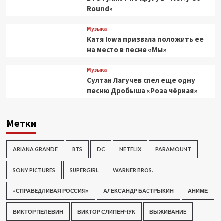
Round»
Музыка
Катя Iowa призвала положить ее
на место в песне «Мы»
Музыка
Султан Лагучев спел еще одну
песню Дробыша «Роза чёрная»
Метки
ARIANA GRANDE
BTS
DC
NETFLIX
PARAMOUNT
SONY PICTURES
SUPERGIRL
WARNER BROS.
«СПРАВЕДЛИВАЯ РОССИЯ»
АЛЕКСАНДР БАСТРЫКИН
АНИМЕ
ВИКТОР ПЕЛЕВИН
ВИКТОР СЛИПЕНЧУК
ВЫЖИВАНИЕ