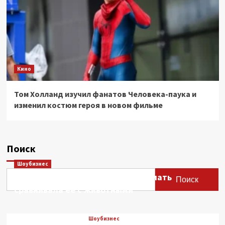
Кино
Том Холланд изучил фанатов Человека-паука и
изменил костюм героя в новом фильме
Поиск
Шоубизнес
Этери Тутберидзе заявила, что мать
Поиск
сравнивала ее с животными
Шоубизнес