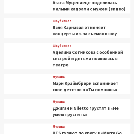
Агата Муцениеце поделилась
милыми кадрами с мужем (видео)
Шоубизнес
Валя Карнавал отменяет
концерты из-за съемок в шоу
Шоубизнес
Аделина Сотникова с особенной
сестрой и детьми появилась в
театре
Музыка
Мари Краймбрери вспоминает
свое детство в «Ты помнишь»
Музыка
Джиган и Niletto грустят в «Не
умею грустить»
Музыка
BTS гуляют по кругу в «Merry Go