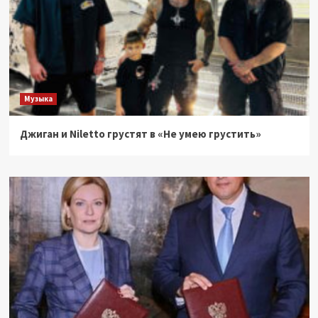
Музыка
Джиган и Niletto грустят в «Не умею грустить»