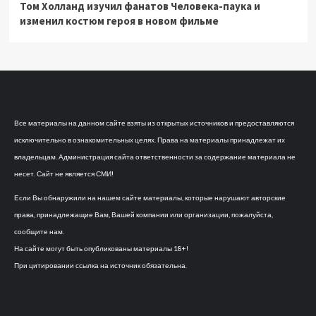
Том Холланд изучил фанатов Человека-паука и
изменил костюм героя в новом фильме
Все материалы на данном сайте взяты из открытых источников и предоставляются
исключительно в ознакомительных целях. Права на материалы принадлежат их
владельцам. Администрация сайта ответственности за содержание материала не
несет. Сайт не является СМИ!
Если Вы обнаружили на нашем сайте материалы, которые нарушают авторские
права, принадлежащие Вам, Вашей компании или организации, пожалуйста,
сообщите нам.
На сайте могут быть опубликованы материалы 18+!
При цитировании ссылка на источник обязательна.