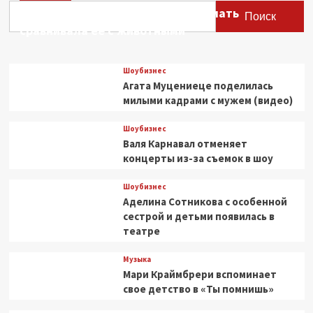
Этери Тутберидзе заявила, что мать
Поиск
сравнивала ее с животными
Шоубизнес
Агата Муцениеце поделилась
милыми кадрами с мужем (видео)
Шоубизнес
Валя Карнавал отменяет
концерты из-за съемок в шоу
Шоубизнес
Аделина Сотникова с особенной
сестрой и детьми появилась в
театре
Музыка
Мари Краймбрери вспоминает
свое детство в «Ты помнишь»