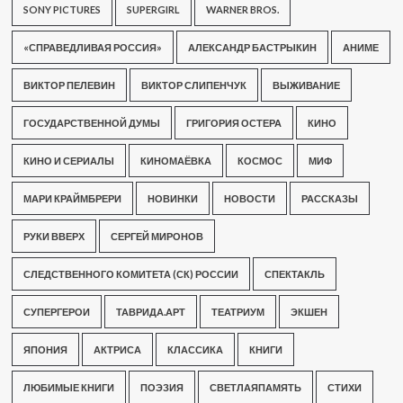
SONY PICTURES
SUPERGIRL
WARNER BROS.
«СПРАВЕДЛИВАЯ РОССИЯ»
АЛЕКСАНДР БАСТРЫКИН
АНИМЕ
ВИКТОР ПЕЛЕВИН
ВИКТОР СЛИПЕНЧУК
ВЫЖИВАНИЕ
ГОСУДАРСТВЕННОЙ ДУМЫ
ГРИГОРИЯ ОСТЕРА
КИНО
КИНО И СЕРИАЛЫ
КИНОМАЁВКА
КОСМОС
МИФ
МАРИ КРАЙМБРЕРИ
НОВИНКИ
НОВОСТИ
РАССКАЗЫ
РУКИ ВВЕРХ
СЕРГЕЙ МИРОНОВ
СЛЕДСТВЕННОГО КОМИТЕТА (СК) РОССИИ
СПЕКТАКЛЬ
СУПЕРГЕРОИ
ТАВРИДА.АРТ
ТЕАТРИУМ
ЭКШЕН
ЯПОНИЯ
АКТРИСА
КЛАССИКА
КНИГИ
ЛЮБИМЫЕ КНИГИ
ПОЭЗИЯ
СВЕТЛАЯПАМЯТЬ
СТИХИ