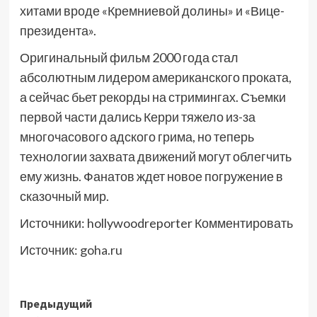
хитами вроде «Кремниевой долины» и «Вице-
президента».
Оригинальный фильм 2000 года стал
абсолютным лидером американского проката,
а сейчас бьет рекорды на стримингах. Съемки
первой части дались Керри тяжело из-за
многочасового адского грима, но теперь
технологии захвата движений могут облегчить
ему жизнь. Фанатов ждет новое погружение в
сказочный мир.
Источники: hollywoodreporter Комментировать
Источник:
goha.ru
Навигация
Предыдущий