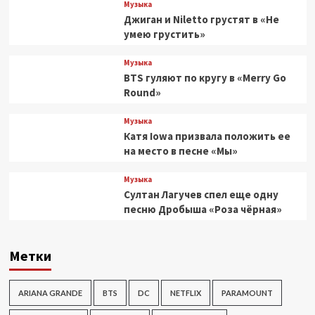
Музыка
Джиган и Niletto грустят в «Не
умею грустить»
Музыка
BTS гуляют по кругу в «Merry Go
Round»
Музыка
Катя Iowa призвала положить ее
на место в песне «Мы»
Музыка
Султан Лагучев спел еще одну
песню Дробыша «Роза чёрная»
Метки
ARIANA GRANDE
BTS
DC
NETFLIX
PARAMOUNT