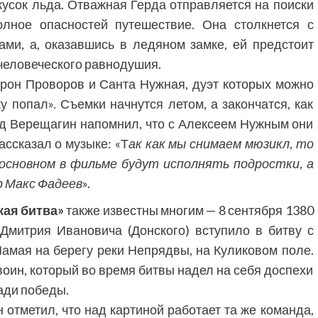
кусок льда. Отважная Герда отправляется на поиски
олное опасностей путешествие. Она столкнется с
ми, а, оказавшись в ледяном замке, ей предстоит
 человеческого равнодушия.
рон Проворов и Санта Нужная, дуэт которых можно
у попал». Съемки начнутся летом, а закончатся, как
ид Верещагин напомнил, что с Алексеем Нужным они
ассказал о музыке: «Т
ак как мы снимаем мюзикл, то
основном в фильме будут исполнять подростки, а
р Макс Фадеев
».
кая битва»
также известны многим — 8 сентября 1380
 Дмитрия Ивановича (Донского) вступило в битву с
мая на берегу реки Непрядвы, на Куликовом поле.
оин, который во время битвы надел на себя доспехи
ради победы.
отметил, что над картиной работает та же команда,