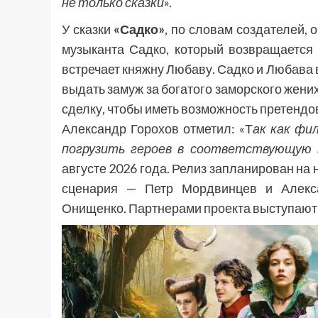
не только сказки
».
У сказки
«Садко»
, по словам создателей, 
музыканта Садко, который возвращается
встречает княжну Любаву. Садко и Любава 
выдать замуж за богатого заморского жени
сделку, чтобы иметь возможность претендо
Александр Горохов отметил: «Т
ак как фи
погрузить героев в соответствующую 
августе 2026 года. Релиз запланирован на
сценария — Петр Мордвинцев и Алекса
Онищенко. Партнерами проекта выступают 