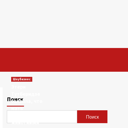
Шоубизнес
Этери
Тутберидзе
Поиск
заявила, что
мать
сравнивала ее с
Поиск
животными