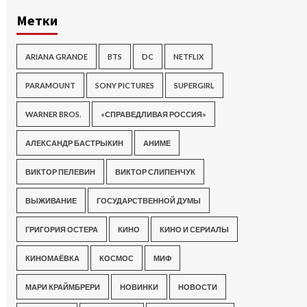
Метки
ARIANA GRANDE
BTS
DC
NETFLIX
PARAMOUNT
SONY PICTURES
SUPERGIRL
WARNER BROS.
«СПРАВЕДЛИВАЯ РОССИЯ»
АЛЕКСАНДР БАСТРЫКИН
АНИМЕ
ВИКТОР ПЕЛЕВИН
ВИКТОР СЛИПЕНЧУК
ВЫЖИВАНИЕ
ГОСУДАРСТВЕННОЙ ДУМЫ
ГРИГОРИЯ ОСТЕРА
КИНО
КИНО И СЕРИАЛЫ
КИНОМАЁВКА
КОСМОС
МИФ
МАРИ КРАЙМБРЕРИ
НОВИНКИ
НОВОСТИ