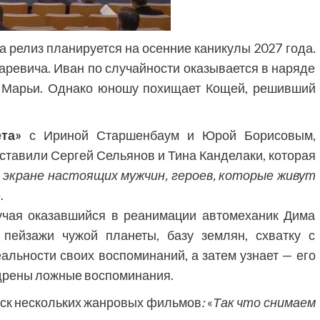
 а релиз планируется на осенние каникулы 2027 года.
аревича. Иван по случайности оказывается в наряде
ы Марьи. Однако юношу похищает Кощей, решивший
.
та»
с Ириной Старшенбаум и Юрой Борисовым,
ставили Сергей Сельянов и Тина Канделаки, которая
экране настоящих мужчин, героев, которые живут
.
лучая оказавшийся в реанимации автомеханик Дима
 пейзажи чужой планеты, базу землян, схватку с
альности своих воспоминаний, а затем узнает — его
едрены ложные воспоминания.
уск нескольких жанровых фильмов
:
«
Так что снимаем