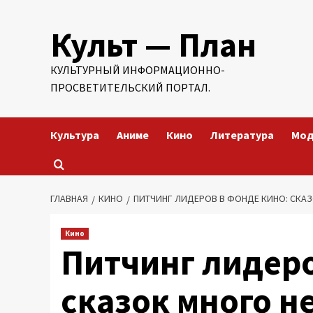
Перейти
Культ — План
к
содержимому
КУЛЬТУРНЫЙ ИНФОРМАЦИОННО-
ПРОСВЕТИТЕЛЬСКИЙ ПОРТАЛ.
Культура
Аниме
Кино
Литература
Мо
ГЛАВНАЯ
КИНО
ПИТЧИНГ ЛИДЕРОВ В ФОНДЕ КИНО: СКАЗ
Кино
Питчинг лидеро
сказок много н