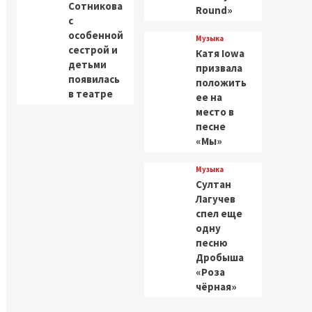
Сотникова
Round»
с
особенной
Музыка
сестрой и
Катя Iowa
детьми
призвала
появилась
положить
в театре
ее на
место в
песне
«Мы»
Музыка
Султан
Лагучев
спел еще
одну
песню
Дробыша
«Роза
чёрная»