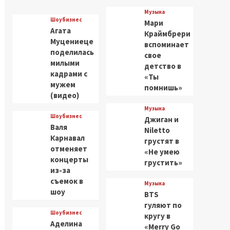
Музыка
Шоубизнес
Мари
Агата
Краймбрери
Муцениеце
вспоминает
поделилась
свое
милыми
детство в
кадрами с
«Ты
мужем
помнишь»
(видео)
Музыка
Шоубизнес
Джиган и
Валя
Niletto
Карнавал
грустят в
отменяет
«Не умею
концерты
грустить»
из-за
съемок в
Музыка
шоу
BTS
гуляют по
Шоубизнес
кругу в
Аделина
«Merry Go