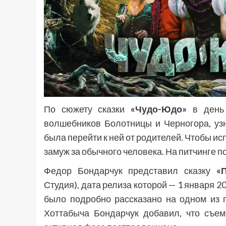
По сюжету сказки
«Чудо-Юдо»
в день 
волшебников Болотницы и Черногора, узн
была перейти к ней от родителей. Чтобы и
замуж за обычного человека. На питчинге п
Федор Бондарчук представил сказку
«
Студия), дата релиза которой — 1 января 
было подробно рассказано на одном из 
Хоттабыча Бондарчук добавил, что съем