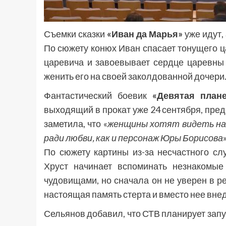
Съемки сказки
«Иван да Марья»
уже идут,
По сюжету конюх Иван спасает тонущего ц
царевича и завоевывает сердце царевн
женить его на своей заколдованной дочери
Фантастический боевик
«Девятая плане
выходящий в прокат уже 24 сентября, пред
заметила, что «
женщины хотят видеть на 
ради любви, как и персонаж Юры Борисова
»
По сюжету картины из-за несчастного с
Хруст начинает вспоминать незнакомые
чудовищами, но сначала он не уверен в ре
настоящая память стерта и вместо нее вн
Сельянов добавил, что СТВ планирует зап