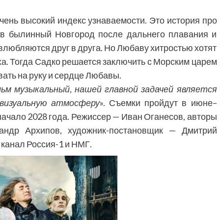
очень высокий индекс узнаваемости. Это история про
 в былинный Новгород после дальнего плавания и
влюбляются друг в друга. Но Любаву хитростью хотят
ха. Тогда Садко решается заключить с Морским царем
вать на руку и сердце Любавы.
льм музыкальный, нашей главной задачей является
визуальную атмосферу
». Съемки пройдут в июне–
 начало 2028 года. Режиссер — Иван Оганесов, авторы
ндр Архипов, художник-постановщик — Дмитрий
канал Россия-1 и НМГ.