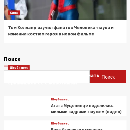
Кино
Том Холланд изучил фанатов Человека-паука и
изменил костюм героя в новом фильме
Поиск
Шоубизнес
Этери Тутберидзе заявила, что мать
Поиск
сравнивала ее с животными
Шоубизнес
Агата Муцениеце поделилась
милыми кадрами с мужем (видео)
Шоубизнес
Валя Карнавал отменяет