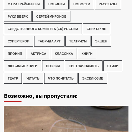
МАРИ КРАЙМБРЕРИ
НОВИНКИ
НОВОСТИ
РАССКАЗЫ
РУКИ ВВЕРХ
СЕРГЕЙ МИРОНОВ
СЛЕДСТВЕННОГО КОМИТЕТА (СК) РОССИИ
СПЕКТАКЛЬ
СУПЕРГЕРОИ
ТАВРИДА.АРТ
ТЕАТРИУМ
ЭКШЕН
ЯПОНИЯ
АКТРИСА
КЛАССИКА
КНИГИ
ЛЮБИМЫЕ КНИГИ
ПОЭЗИЯ
СВЕТЛАЯПАМЯТЬ
СТИХИ
ТЕАТР
ЧИТАТЬ
ЧТО ПОЧИТАТЬ
ЭКСКЛЮЗИВ
Возможно, вы пропустили: