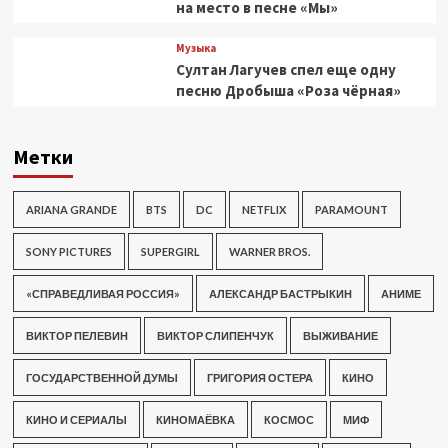
на место в песне «Мы»
Музыка
Султан Лагучев спел еще одну
песню Дробыша «Роза чёрная»
Метки
ARIANA GRANDE
BTS
DC
NETFLIX
PARAMOUNT
SONY PICTURES
SUPERGIRL
WARNER BROS.
«СПРАВЕДЛИВАЯ РОССИЯ»
АЛЕКСАНДР БАСТРЫКИН
АНИМЕ
ВИКТОР ПЕЛЕВИН
ВИКТОР СЛИПЕНЧУК
ВЫЖИВАНИЕ
ГОСУДАРСТВЕННОЙ ДУМЫ
ГРИГОРИЯ ОСТЕРА
КИНО
КИНО И СЕРИАЛЫ
КИНОМАЁВКА
КОСМОС
МИФ