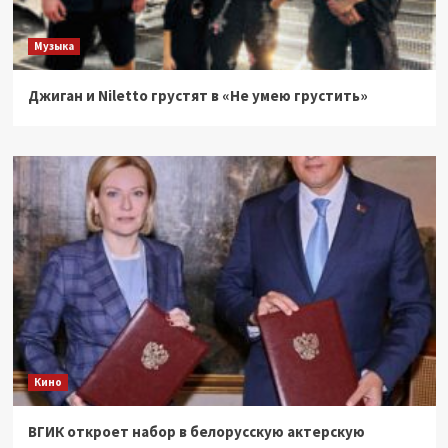
Музыка
Джиган и Niletto грустят в «Не умею грустить»
Кино
ВГИК откроет набор в белорусскую актерскую