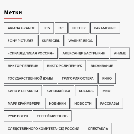
Метки
ARIANA GRANDE
BTS
DC
NETFLIX
PARAMOUNT
SONY PICTURES
SUPERGIRL
WARNER BROS.
«СПРАВЕДЛИВАЯ РОССИЯ»
АЛЕКСАНДР БАСТРЫКИН
АНИМЕ
ВИКТОР ПЕЛЕВИН
ВИКТОР СЛИПЕНЧУК
ВЫЖИВАНИЕ
ГОСУДАРСТВЕННОЙ ДУМЫ
ГРИГОРИЯ ОСТЕРА
КИНО
КИНО И СЕРИАЛЫ
КИНОМАЁВКА
КОСМОС
МИФ
МАРИ КРАЙМБРЕРИ
НОВИНКИ
НОВОСТИ
РАССКАЗЫ
РУКИ ВВЕРХ
СЕРГЕЙ МИРОНОВ
СЛЕДСТВЕННОГО КОМИТЕТА (СК) РОССИИ
СПЕКТАКЛЬ