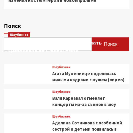
Поиск
Шоубизнес
Этери Тутберидзе заявила, что мать
Поиск
сравнивала ее с животными
Шоубизнес
Агата Муцениеце поделилась
милыми кадрами с мужем (видео)
Шоубизнес
Валя Карнавал отменяет
концерты из-за съемок в шоу
Шоубизнес
Аделина Сотникова с особенной
сестрой и детьми появилась в