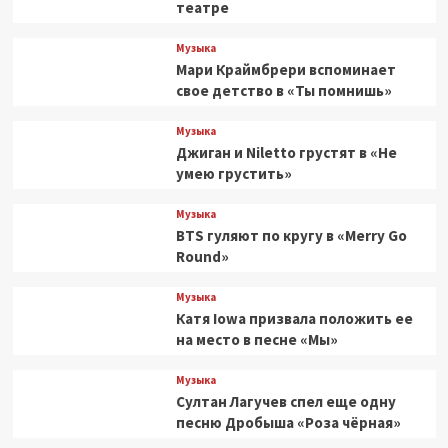
театре
Музыка
Мари Краймбрери вспоминает
свое детство в «Ты помнишь»
Музыка
Джиган и Niletto грустят в «Не
умею грустить»
Музыка
BTS гуляют по кругу в «Merry Go
Round»
Музыка
Катя Iowa призвала положить ее
на место в песне «Мы»
Музыка
Султан Лагучев спел еще одну
песню Дробыша «Роза чёрная»