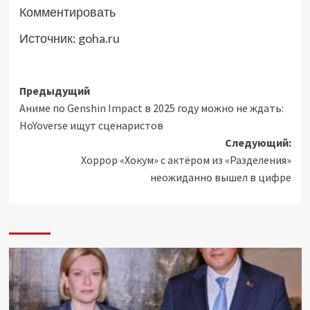
Комментировать
Источник:
goha.ru
Навигация
Предыдущий
Аниме по Genshin Impact в 2025 году можно не ждать:
записи
HoYoverse ищут сценаристов
Следующий:
Хоррор «Хокум» с актёром из «Разделения»
неожиданно вышел в цифре