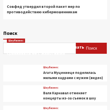
Совфед утвердил второй пакет мер по
противодействию кибермошенникам
Поиск
Шоубизнес
Этери Тутберидзе заявила, что мать
Поиск
сравнивала ее с животными
Шоубизнес
Агата Муцениеце поделилась
милыми кадрами с мужем (видео)
Шоубизнес
Валя Карнавал отменяет
концерты из-за съемок в шоу
Шоубизнес