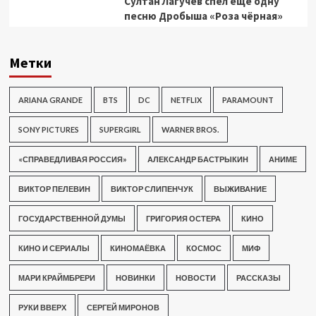
Султан Лагучев спел еще одну
песню Дробыша «Роза чёрная»
Метки
ARIANA GRANDE
BTS
DC
NETFLIX
PARAMOUNT
SONY PICTURES
SUPERGIRL
WARNER BROS.
«СПРАВЕДЛИВАЯ РОССИЯ»
АЛЕКСАНДР БАСТРЫКИН
АНИМЕ
ВИКТОР ПЕЛЕВИН
ВИКТОР СЛИПЕНЧУК
ВЫЖИВАНИЕ
ГОСУДАРСТВЕННОЙ ДУМЫ
ГРИГОРИЯ ОСТЕРА
КИНО
КИНО И СЕРИАЛЫ
КИНОМАЁВКА
КОСМОС
МИФ
МАРИ КРАЙМБРЕРИ
НОВИНКИ
НОВОСТИ
РАССКАЗЫ
РУКИ ВВЕРХ
СЕРГЕЙ МИРОНОВ