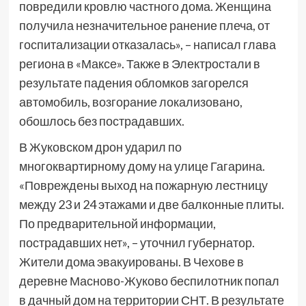
повредили кровлю частного дома. Женщина
получила незначительное ранение плеча, от
госпитализации отказалась», – написал глава
региона в «Максе». Также в Электростали в
результате падения обломков загорелся
автомобиль, возгорание локализовано,
обошлось без пострадавших.
В Жуковском дрон ударил по
многоквартирному дому на улице Гагарина.
«Повреждены выход на пожарную лестницу
между 23 и 24 этажами и две балконные плиты.
По предварительной информации,
пострадавших нет», – уточнил губернатор.
Жители дома эвакуированы. В Чехове в
деревне Масново-Жуково беспилотник попал
в дачный дом на территории СНТ. В результате