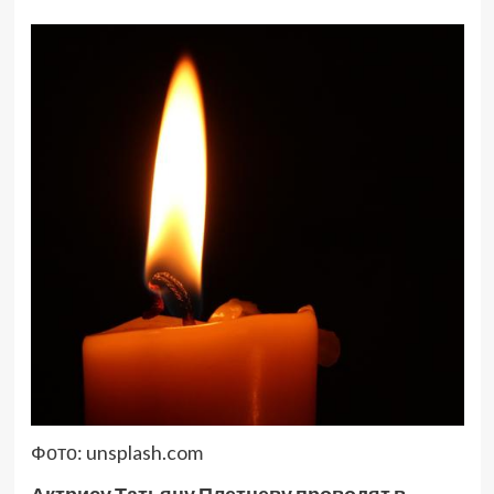
Фото: unsplash.com
Актрису Татьяну Плетневу проводят в