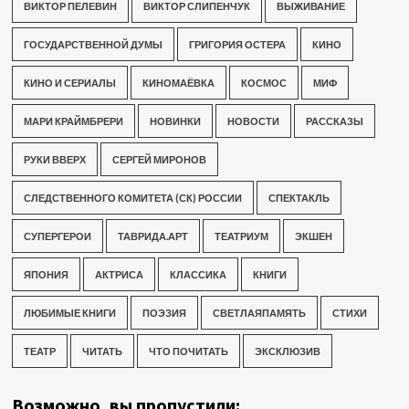
ВИКТОР ПЕЛЕВИН
ВИКТОР СЛИПЕНЧУК
ВЫЖИВАНИЕ
ГОСУДАРСТВЕННОЙ ДУМЫ
ГРИГОРИЯ ОСТЕРА
КИНО
КИНО И СЕРИАЛЫ
КИНОМАЁВКА
КОСМОС
МИФ
МАРИ КРАЙМБРЕРИ
НОВИНКИ
НОВОСТИ
РАССКАЗЫ
РУКИ ВВЕРХ
СЕРГЕЙ МИРОНОВ
СЛЕДСТВЕННОГО КОМИТЕТА (СК) РОССИИ
СПЕКТАКЛЬ
СУПЕРГЕРОИ
ТАВРИДА.АРТ
ТЕАТРИУМ
ЭКШЕН
ЯПОНИЯ
АКТРИСА
КЛАССИКА
КНИГИ
ЛЮБИМЫЕ КНИГИ
ПОЭЗИЯ
СВЕТЛАЯПАМЯТЬ
СТИХИ
ТЕАТР
ЧИТАТЬ
ЧТО ПОЧИТАТЬ
ЭКСКЛЮЗИВ
Возможно, вы пропустили: