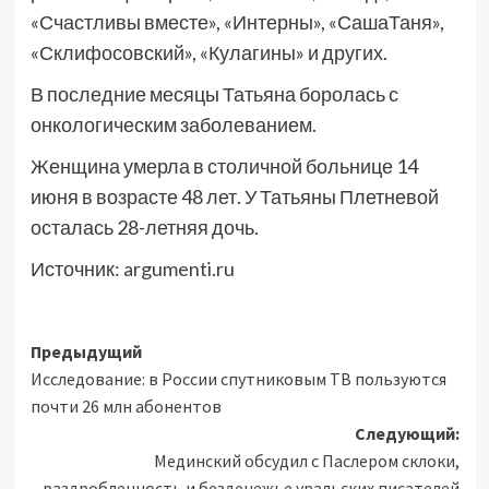
«Счастливы вместе», «Интерны», «СашаТаня»,
«Склифосовский», «Кулагины» и других.
В последние месяцы Татьяна боролась с
онкологическим заболеванием.
Женщина умерла в столичной больнице 14
июня в возрасте 48 лет. У Татьяны Плетневой
осталась 28-летняя дочь.
Источник:
argumenti.ru
Навигация
Предыдущий
Исследование: в России спутниковым ТВ пользуются
записи
почти 26 млн абонентов
Следующий:
Мединский обсудил с Паслером склоки,
раздробленность и безденежье уральских писателей