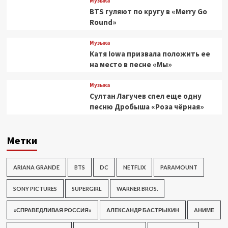
Музыка
BTS гуляют по кругу в «Merry Go
Round»
Музыка
Катя Iowa призвала положить ее
на место в песне «Мы»
Музыка
Султан Лагучев спел еще одну
песню Дробыша «Роза чёрная»
Метки
ARIANA GRANDE
BTS
DC
NETFLIX
PARAMOUNT
SONY PICTURES
SUPERGIRL
WARNER BROS.
«СПРАВЕДЛИВАЯ РОССИЯ»
АЛЕКСАНДР БАСТРЫКИН
АНИМЕ