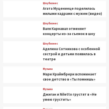
Шоубизнес
Агата Муцениеце поделилась
милыми кадрами с мужем (видео)
Шоубизнес
Валя Карнавал отменяет
концерты из-за съемок в шоу
Шоубизнес
Аделина Сотникова с особенной
сестрой и детьми появилась в
театре
Музыка
Мари Краймбрери вспоминает
свое детство в «Ты помнишь»
Музыка
Джиган и Niletto грустят в «Не
умею грустить»