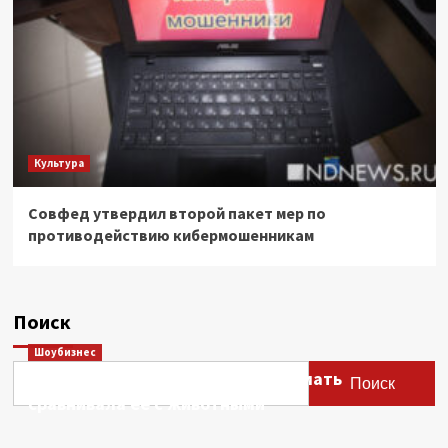
Культура
Совфед утвердил второй пакет мер по
противодействию кибермошенникам
Поиск
Шоубизнес
Этери Тутберидзе заявила, что мать
Поиск
сравнивала ее с животными