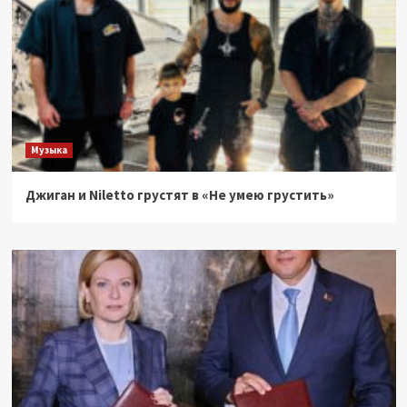
Музыка
Джиган и Niletto грустят в «Не умею грустить»