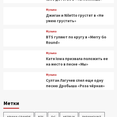
Музыка
Джиган и Niletto грустят в «Не
умею грустить»
Музыка
BTS гуляют по кругу в «Merry Go
Round»
Музыка
Катя Iowa призвала положить ее
на место в песне «Мы»
Музыка
Султан Лагучев спел еще одну
песню Дробыша «Роза чёрная»
Метки
ARIANA GRANDE
BTS
DC
NETFLIX
PARAMOUNT