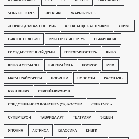
SONY PICTURES
SUPERGIRL
WARNER BROS.
«СПРАВЕДЛИВАЯ РОССИЯ»
АЛЕКСАНДР БАСТРЫКИН
АНИМЕ
ВИКТОР ПЕЛЕВИН
ВИКТОР СЛИПЕНЧУК
ВЫЖИВАНИЕ
ГОСУДАРСТВЕННОЙ ДУМЫ
ГРИГОРИЯ ОСТЕРА
КИНО
КИНО И СЕРИАЛЫ
КИНОМАЁВКА
КОСМОС
МИФ
МАРИ КРАЙМБРЕРИ
НОВИНКИ
НОВОСТИ
РАССКАЗЫ
РУКИ ВВЕРХ
СЕРГЕЙ МИРОНОВ
СЛЕДСТВЕННОГО КОМИТЕТА (СК) РОССИИ
СПЕКТАКЛЬ
СУПЕРГЕРОИ
ТАВРИДА.АРТ
ТЕАТРИУМ
ЭКШЕН
ЯПОНИЯ
АКТРИСА
КЛАССИКА
КНИГИ