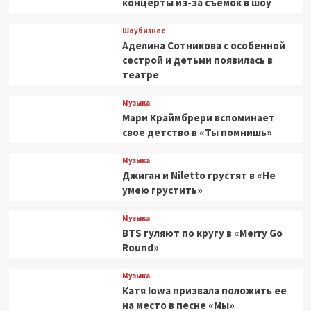
концерты из-за съемок в шоу
Шоубизнес
Аделина Сотникова с особенной
сестрой и детьми появилась в
театре
Музыка
Мари Краймбрери вспоминает
свое детство в «Ты помнишь»
Музыка
Джиган и Niletto грустят в «Не
умею грустить»
Музыка
BTS гуляют по кругу в «Merry Go
Round»
Музыка
Катя Iowa призвала положить ее
на место в песне «Мы»