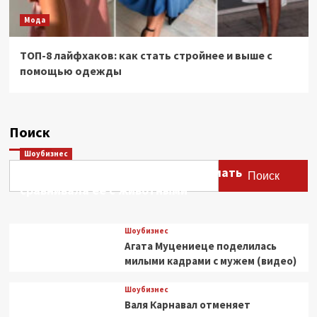
Мода
ТОП-8 лайфхаков: как стать стройнее и выше с
помощью одежды
Поиск
Шоубизнес
Этери Тутберидзе заявила, что мать
Поиск
сравнивала ее с животными
Шоубизнес
Агата Муцениеце поделилась
милыми кадрами с мужем (видео)
Шоубизнес
Валя Карнавал отменяет