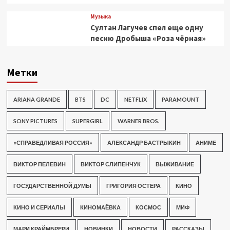
Музыка
Султан Лагучев спел еще одну
песню Дробыша «Роза чёрная»
Метки
ARIANA GRANDE
BTS
DC
NETFLIX
PARAMOUNT
SONY PICTURES
SUPERGIRL
WARNER BROS.
«СПРАВЕДЛИВАЯ РОССИЯ»
АЛЕКСАНДР БАСТРЫКИН
АНИМЕ
ВИКТОР ПЕЛЕВИН
ВИКТОР СЛИПЕНЧУК
ВЫЖИВАНИЕ
ГОСУДАРСТВЕННОЙ ДУМЫ
ГРИГОРИЯ ОСТЕРА
КИНО
КИНО И СЕРИАЛЫ
КИНОМАЁВКА
КОСМОС
МИФ
МАРИ КРАЙМБРЕРИ
НОВИНКИ
НОВОСТИ
РАССКАЗЫ