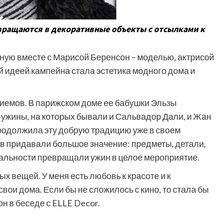
вращаются в декоративные объекты с отсылками к
ную вместе с Марисой Беренсон – моделью, актрисой
 идеей кампейна стала эстетика модного дома и
риемов. В парижском доме ее бабушки Эльзы
ужины, на которых бывали и Сальвадор Дали, и Жан
продолжила эту добрую традицию уже в своем
 придавали большое значение: предметы, детали,
ральности превращали ужин в целое мероприятие.
х вещей. У меня есть любовь к красоте и к
вои дома. Если бы не сложилось с кино, то стала бы
н в беседе с ELLE Decor.