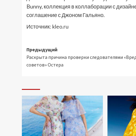
Bunny, коллекция в коллаборации с дизай
соглашение с Джоном Гальяно.
Источник:
kleo.ru
Навигация
Предыдущий
Раскрыта причина проверки следователями «Вре
записи
советов» Остера