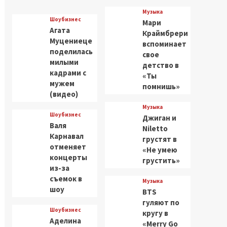
Музыка
Шоубизнес
Мари
Агата
Краймбрери
Муцениеце
вспоминает
поделилась
свое
милыми
детство в
кадрами с
«Ты
мужем
помнишь»
(видео)
Музыка
Шоубизнес
Джиган и
Валя
Niletto
Карнавал
грустят в
отменяет
«Не умею
концерты
грустить»
из-за
съемок в
Музыка
шоу
BTS
гуляют по
Шоубизнес
кругу в
Аделина
«Merry Go