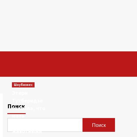
Шоубизнес
Этери
Тутберидзе
Поиск
заявила, что
мать
сравнивала ее с
Поиск
животными