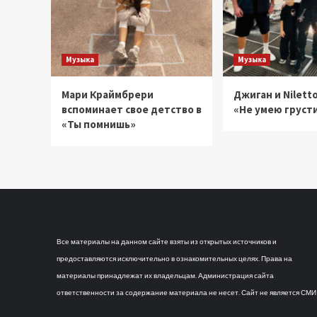
Музыка
Музыка
Мари Краймбрери
Джиган и Niletto
вспоминает свое детство в
«Не умею груст
«Ты помнишь»
Все материалы на данном сайте взяты из открытых источников и
предоставляются исключительно в ознакомительных целях. Права на
материалы принадлежат их владельцам. Администрация сайта
ответственности за содержание материала не несет. Сайт не является СМИ