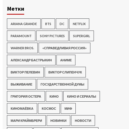
Метки
ARIANA GRANDE
BTS
DC
NETFLIX
PARAMOUNT
SONY PICTURES
SUPERGIRL
WARNER BROS.
«СПРАВЕДЛИВАЯ РОССИЯ»
АЛЕКСАНДР БАСТРЫКИН
АНИМЕ
ВИКТОР ПЕЛЕВИН
ВИКТОР СЛИПЕНЧУК
ВЫЖИВАНИЕ
ГОСУДАРСТВЕННОЙ ДУМЫ
ГРИГОРИЯ ОСТЕРА
КИНО
КИНО И СЕРИАЛЫ
КИНОМАЁВКА
КОСМОС
МИФ
МАРИ КРАЙМБРЕРИ
НОВИНКИ
НОВОСТИ