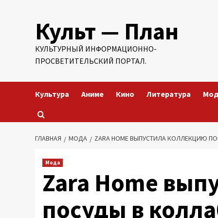
Перейти
Культ — План
к
содержимому
КУЛЬТУРНЫЙ ИНФОРМАЦИОННО-
ПРОСВЕТИТЕЛЬСКИЙ ПОРТАЛ.
Культура
Аниме
Кино
Литература
Мо
ГЛАВНАЯ
МОДА
ZARA HOME ВЫПУСТИЛА КОЛЛЕКЦИЮ ПО
Мода
Zara Home вып
посуды в колла