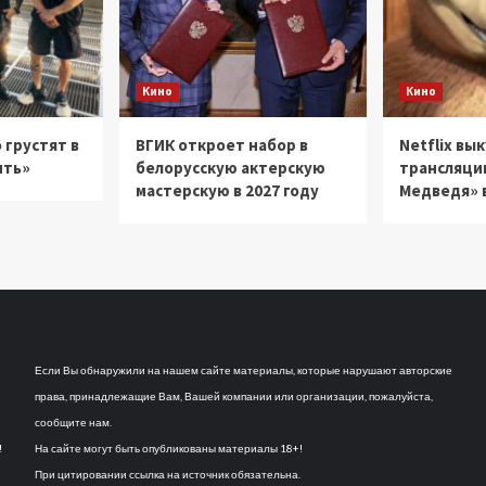
Кино
Кино
 грустят в
ВГИК откроет набор в
Netflix вы
ить»
белорусскую актерскую
трансляци
мастерскую в 2027 году
Медведя» в
Если Вы обнаружили на нашем сайте материалы, которые нарушают авторские
права, принадлежащие Вам, Вашей компании или организации, пожалуйста,
сообщите нам.
!
На сайте могут быть опубликованы материалы 18+!
При цитировании ссылка на источник обязательна.