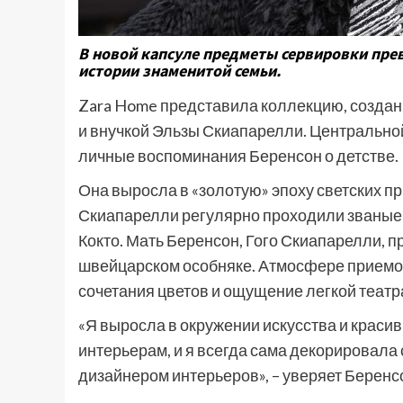
В новой капсуле предметы сервировки пре
истории знаменитой семьи.
Zara Home представила коллекцию, создан
и внучкой Эльзы Скиапарелли. Центральной
личные воспоминания Беренсон о детстве.
Она выросла в «золотую» эпоху светских п
Скиапарелли регулярно проходили званые 
Кокто. Мать Беренсон, Гого Скиапарелли, 
швейцарском особняке. Атмосфере приемов
сочетания цветов и ощущение легкой теат
«Я выросла в окружении искусства и красивы
интерьерам, и я всегда сама декорировала с
дизайнером интерьеров», – уверяет Беренсо