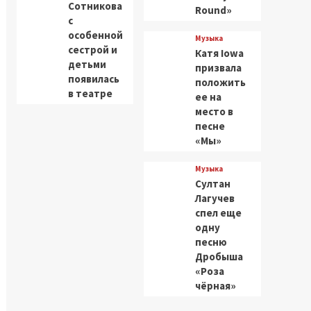
Сотникова
Round»
с
особенной
Музыка
сестрой и
Катя Iowa
детьми
призвала
появилась
положить
в театре
ее на
место в
песне
«Мы»
Музыка
Султан
Лагучев
спел еще
одну
песню
Дробыша
«Роза
чёрная»