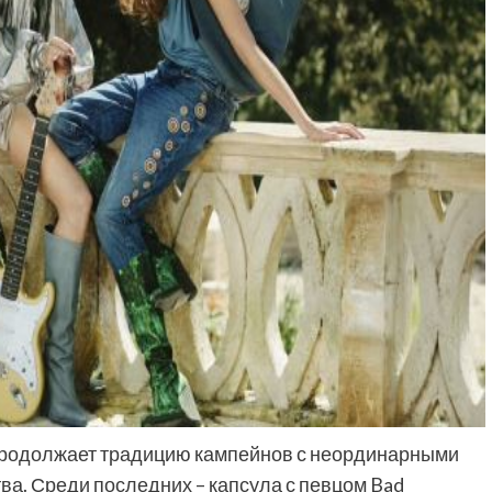
продолжает традицию кампейнов с неординарными
ва. Среди последних – капсула с певцом Bad