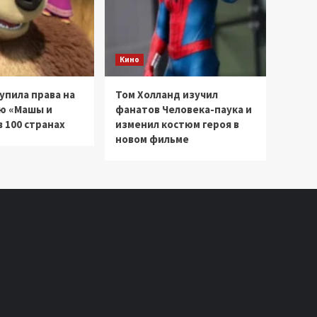
Кино
купила права на
Том Холланд изучил
ю «Машы и
фанатов Человека-паука и
 100 странах
изменил костюм героя в
новом фильме