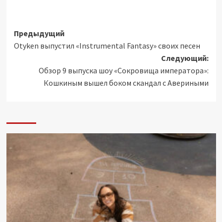
Навигация
Предыдущий
Otyken выпустил «Instrumental Fantasy» своих песен
записи
Следующий:
Обзор 9 выпуска шоу «Сокровища императора»:
Кошкиным вышел боком cкандал с Авериными