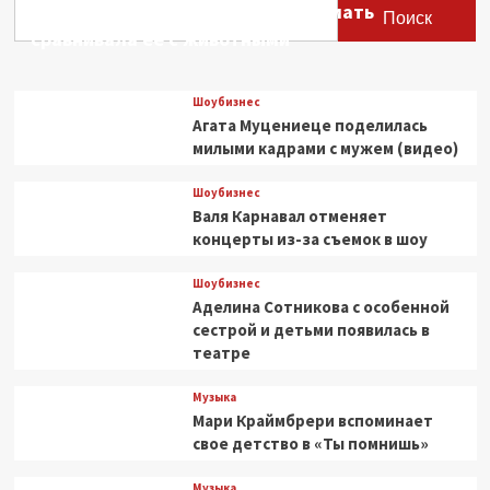
Этери Тутберидзе заявила, что мать
Поиск
сравнивала ее с животными
Шоубизнес
Агата Муцениеце поделилась
милыми кадрами с мужем (видео)
Шоубизнес
Валя Карнавал отменяет
концерты из-за съемок в шоу
Шоубизнес
Аделина Сотникова с особенной
сестрой и детьми появилась в
театре
Музыка
Мари Краймбрери вспоминает
свое детство в «Ты помнишь»
Музыка