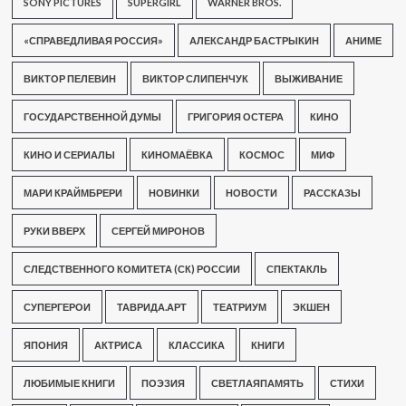
SONY PICTURES
SUPERGIRL
WARNER BROS.
«СПРАВЕДЛИВАЯ РОССИЯ»
АЛЕКСАНДР БАСТРЫКИН
АНИМЕ
ВИКТОР ПЕЛЕВИН
ВИКТОР СЛИПЕНЧУК
ВЫЖИВАНИЕ
ГОСУДАРСТВЕННОЙ ДУМЫ
ГРИГОРИЯ ОСТЕРА
КИНО
КИНО И СЕРИАЛЫ
КИНОМАЁВКА
КОСМОС
МИФ
МАРИ КРАЙМБРЕРИ
НОВИНКИ
НОВОСТИ
РАССКАЗЫ
РУКИ ВВЕРХ
СЕРГЕЙ МИРОНОВ
СЛЕДСТВЕННОГО КОМИТЕТА (СК) РОССИИ
СПЕКТАКЛЬ
СУПЕРГЕРОИ
ТАВРИДА.АРТ
ТЕАТРИУМ
ЭКШЕН
ЯПОНИЯ
АКТРИСА
КЛАССИКА
КНИГИ
ЛЮБИМЫЕ КНИГИ
ПОЭЗИЯ
СВЕТЛАЯПАМЯТЬ
СТИХИ