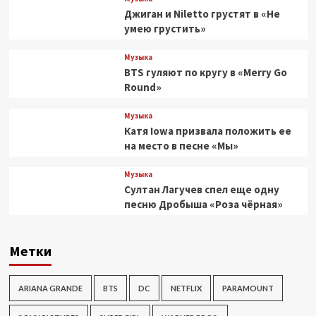
Джиган и Niletto грустят в «Не
умею грустить»
Музыка
BTS гуляют по кругу в «Merry Go
Round»
Музыка
Катя Iowa призвала положить ее
на место в песне «Мы»
Музыка
Султан Лагучев спел еще одну
песню Дробыша «Роза чёрная»
Метки
ARIANA GRANDE
BTS
DC
NETFLIX
PARAMOUNT