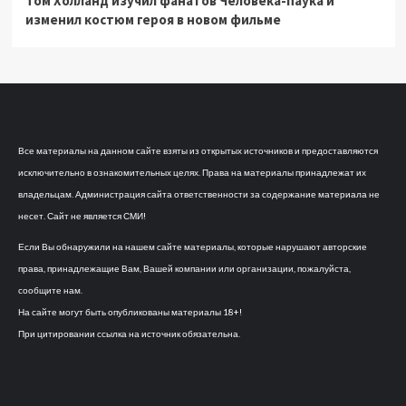
Том Холланд изучил фанатов Человека-паука и
изменил костюм героя в новом фильме
Все материалы на данном сайте взяты из открытых источников и предоставляются
исключительно в ознакомительных целях. Права на материалы принадлежат их
владельцам. Администрация сайта ответственности за содержание материала не
несет. Сайт не является СМИ!
Если Вы обнаружили на нашем сайте материалы, которые нарушают авторские
права, принадлежащие Вам, Вашей компании или организации, пожалуйста,
сообщите нам.
На сайте могут быть опубликованы материалы 18+!
При цитировании ссылка на источник обязательна.