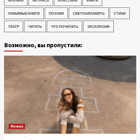
ЯПОНИЯ
АКТРИСА
КЛАССИКА
КНИГИ
ЛЮБИМЫЕ КНИГИ
ПОЭЗИЯ
СВЕТЛАЯПАМЯТЬ
СТИХИ
ТЕАТР
ЧИТАТЬ
ЧТО ПОЧИТАТЬ
ЭКСКЛЮЗИВ
Возможно, вы пропустили:
Музыка