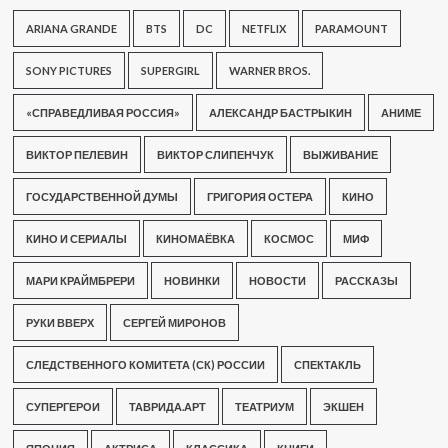
ARIANA GRANDE
BTS
DC
NETFLIX
PARAMOUNT
SONY PICTURES
SUPERGIRL
WARNER BROS.
«СПРАВЕДЛИВАЯ РОССИЯ»
АЛЕКСАНДР БАСТРЫКИН
АНИМЕ
ВИКТОР ПЕЛЕВИН
ВИКТОР СЛИПЕНЧУК
ВЫЖИВАНИЕ
ГОСУДАРСТВЕННОЙ ДУМЫ
ГРИГОРИЯ ОСТЕРА
КИНО
КИНО И СЕРИАЛЫ
КИНОМАЁВКА
КОСМОС
МИФ
МАРИ КРАЙМБРЕРИ
НОВИНКИ
НОВОСТИ
РАССКАЗЫ
РУКИ ВВЕРХ
СЕРГЕЙ МИРОНОВ
СЛЕДСТВЕННОГО КОМИТЕТА (СК) РОССИИ
СПЕКТАКЛЬ
СУПЕРГЕРОИ
ТАВРИДА.АРТ
ТЕАТРИУМ
ЭКШЕН