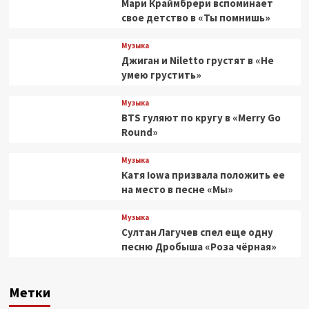
Мари Краймбрери вспоминает
свое детство в «Ты помнишь»
Музыка
Джиган и Niletto грустят в «Не
умею грустить»
Музыка
BTS гуляют по кругу в «Merry Go
Round»
Музыка
Катя Iowa призвала положить ее
на место в песне «Мы»
Музыка
Султан Лагучев спел еще одну
песню Дробыша «Роза чёрная»
Метки