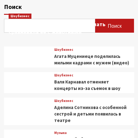
Поиск
Шоубизнес
Этери Тутберидзе заявила, что мать
Поиск
сравнивала ее с животными
Шоубизнес
Агата Муцениеце поделилась
милыми кадрами с мужем (видео)
Шоубизнес
Валя Карнавал отменяет
концерты из-за съемок в шоу
Шоубизнес
Аделина Сотникова с особенной
сестрой и детьми появилась в
театре
Музыка