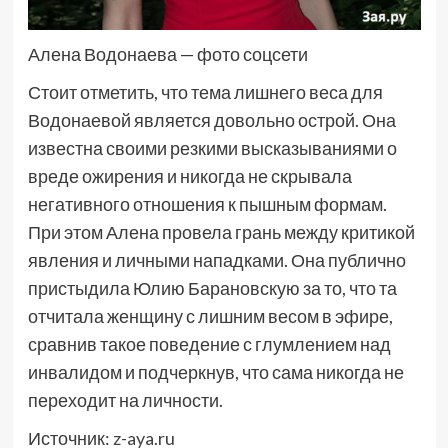
Алена Водонаева — фото соцсети
Стоит отметить, что тема лишнего веса для
Водонаевой является довольно острой. Она
известна своими резкими высказываниями о
вреде ожирения и никогда не скрывала
негативного отношения к пышным формам.
При этом Алена провела грань между критикой
явления и личными нападками. Она публично
пристыдила Юлию Барановскую за то, что та
отчитала женщину с лишним весом в эфире,
сравнив такое поведение с глумлением над
инвалидом и подчеркнув, что сама никогда не
переходит на личности.
Источник:
z-aya.ru