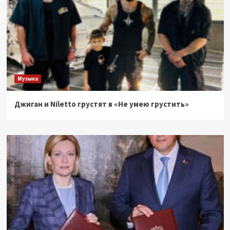
Музыка
Джиган и Niletto грустят в «Не умею грустить»