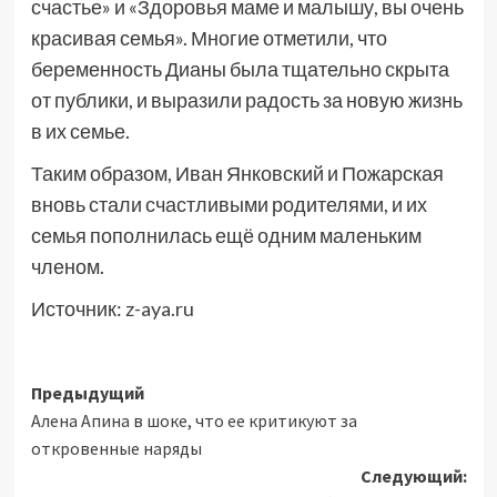
счастье» и «Здоровья маме и малышу, вы очень
красивая семья». Многие отметили, что
беременность Дианы была тщательно скрыта
от публики, и выразили радость за новую жизнь
в их семье.
Таким образом, Иван Янковский и Пожарская
вновь стали счастливыми родителями, и их
семья пополнилась ещё одним маленьким
членом.
Источник:
z-aya.ru
Навигация
Предыдущий
Алена Апина в шоке, что ее критикуют за
записи
откровенные наряды
Следующий: