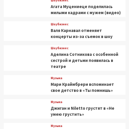
Шоубизнес
Агата Муцениеце поделилась
милыми кадрами с мужем (видео)
Шоубизнес
Валя Карнавал отменяет
концерты из-за съемок в шоу
Шоубизнес
Аделина Сотникова с особенной
сестрой и детьми появилась в
театре
Музыка
Мари Краймбрери вспоминает
свое детство в «Ты помнишь»
Музыка
Джиган и Niletto грустят в «Не
умею грустить»
Музыка