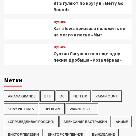
BTS гуляют по кругу в «Merry Go
Round»
Музыка
Катя Iowa призвала положить ее
на место в песне «Мы»
Музыка
Султан Лагучев спел еще одну
песню Дробыша «Роза чёрная»
Метки
ARIANA GRANDE
BTS
DC
NETFLIX
PARAMOUNT
SONY PICTURES
SUPERGIRL
WARNER BROS.
«СПРАВЕДЛИВАЯ РОССИЯ»
АЛЕКСАНДР БАСТРЫКИН
АНИМЕ
ВИКТОР ПЕЛЕВИН
ВИКТОР СЛИПЕНЧУК
ВЫЖИВАНИЕ