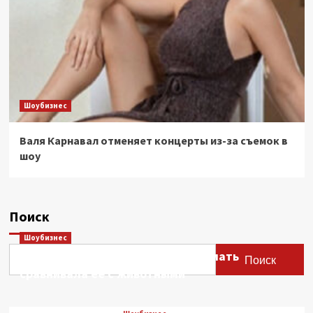
Шоубизнес
Валя Карнавал отменяет концерты из-за съемок в
шоу
Поиск
Шоубизнес
Этери Тутберидзе заявила, что мать
Поиск
сравнивала ее с животными