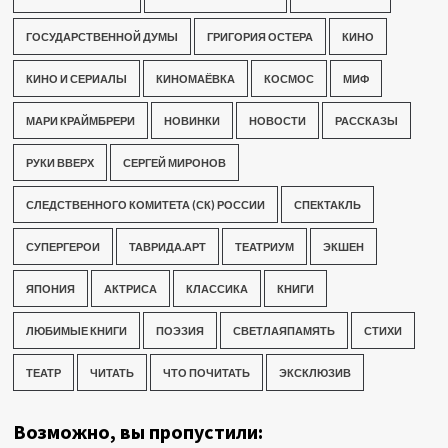
ГОСУДАРСТВЕННОЙ ДУМЫ
ГРИГОРИЯ ОСТЕРА
КИНО
КИНО И СЕРИАЛЫ
КИНОМАЁВКА
КОСМОС
МИФ
МАРИ КРАЙМБРЕРИ
НОВИНКИ
НОВОСТИ
РАССКАЗЫ
РУКИ ВВЕРХ
СЕРГЕЙ МИРОНОВ
СЛЕДСТВЕННОГО КОМИТЕТА (СК) РОССИИ
СПЕКТАКЛЬ
СУПЕРГЕРОИ
ТАВРИДА.АРТ
ТЕАТРИУМ
ЭКШЕН
ЯПОНИЯ
АКТРИСА
КЛАССИКА
КНИГИ
ЛЮБИМЫЕ КНИГИ
ПОЭЗИЯ
СВЕТЛАЯПАМЯТЬ
СТИХИ
ТЕАТР
ЧИТАТЬ
ЧТО ПОЧИТАТЬ
ЭКСКЛЮЗИВ
Возможно, вы пропустили: