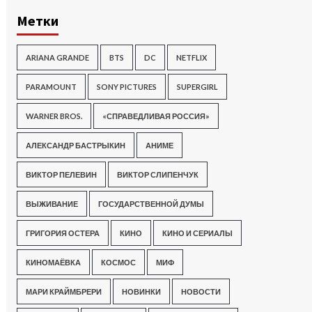
Метки
ARIANA GRANDE
BTS
DC
NETFLIX
PARAMOUNT
SONY PICTURES
SUPERGIRL
WARNER BROS.
«СПРАВЕДЛИВАЯ РОССИЯ»
АЛЕКСАНДР БАСТРЫКИН
АНИМЕ
ВИКТОР ПЕЛЕВИН
ВИКТОР СЛИПЕНЧУК
ВЫЖИВАНИЕ
ГОСУДАРСТВЕННОЙ ДУМЫ
ГРИГОРИЯ ОСТЕРА
КИНО
КИНО И СЕРИАЛЫ
КИНОМАЁВКА
КОСМОС
МИФ
МАРИ КРАЙМБРЕРИ
НОВИНКИ
НОВОСТИ