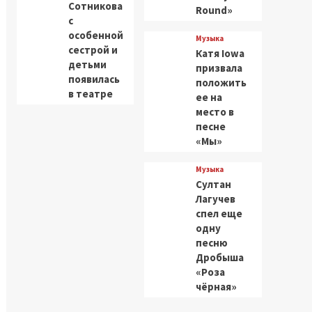
Сотникова
Round»
с
особенной
Музыка
сестрой и
Катя Iowa
детьми
призвала
появилась
положить
в театре
ее на
место в
песне
«Мы»
Музыка
Султан
Лагучев
спел еще
одну
песню
Дробыша
«Роза
чёрная»