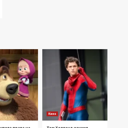
Кино
купила права на
Том Холланд изучил