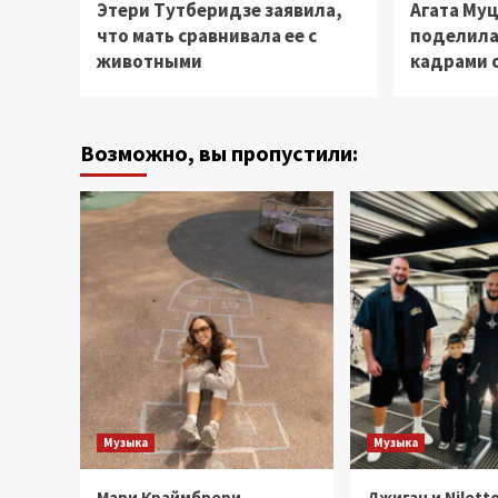
Этери Тутберидзе заявила,
Агата Му
что мать сравнивала ее с
поделила
животными
кадрами 
Возможно, вы пропустили:
Музыка
Музыка
Мари Краймбрери
Джиган и Niletto