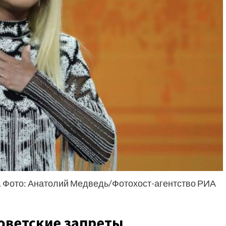
. Фото: Анатолий Медведь/Фотохост-агентство РИА
оветские запреты