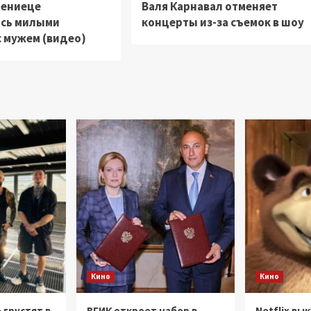
цениеце
Валя Карнавал отменяет
сь милыми
концерты из-за съемок в шоу
с мужем (видео)
Кино
Кино
 грустят в
ВГИК откроет набор в
Netflix вы