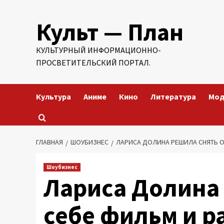
Перейти
Культ — План
к
содержимому
КУЛЬТУРНЫЙ ИНФОРМАЦИОННО-
ПРОСВЕТИТЕЛЬСКИЙ ПОРТАЛ.
Культура
Аниме
Кино
Литература
Мо
ГЛАВНАЯ
ШОУБИЗНЕС
ЛАРИСА ДОЛИНА РЕШИЛА СНЯТЬ О 
Шоубизнес
Лариса Долина 
себе фильм и р