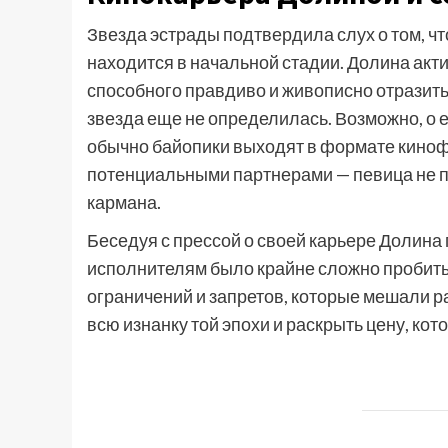
Звезда эстрады подтвердила слух о том, что
находится в начальной стадии. Долина акт
способного правдиво и живописно отразить
звезда еще не определилась. Возможно, о е
обычно байопики выходят в формате киноф
потенциальными партнерами — певица не п
кармана.
Беседуя с прессой о своей карьере Долина
исполнителям было крайне сложно пробит
ограничений и запретов, которые мешали р
всю изнанку той эпохи и раскрыть цену, ко