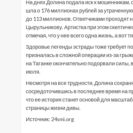
На днях Долина подала иск к мошенникам, 
шла о 176 миллионах рублей за утраченную
до 113 миллионов. Ответчиками проходят 
Цырульникову. Артистка при этом скептиче
отмечая, что у нее всего одна жизнь, а вот 
Здоровье легенды эстрады тоже требует п
призналась в сложной операции из-за грыж
на Таганке окончательно подорвали силы, 
июля.
Несмотря на все трудности, Долина сохран
сосредоточившись в последнее время на п
что ее история станет основой для масшта
страницы жизни дивы.
Источник:
24smi.org