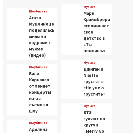
Музыка
Шоубизнес
Мари
Агата
Краймбрери
Муцениеце
вспоминает
поделилась
свое
милыми
детство в
кадрами с
«Ты
мужем
помнишь»
(видео)
Музыка
Шоубизнес
Джиган и
Валя
Niletto
Карнавал
грустят в
отменяет
«Не умею
концерты
грустить»
из-за
съемок в
Музыка
шоу
BTS
гуляют по
Шоубизнес
кругу в
Аделина
«Merry Go