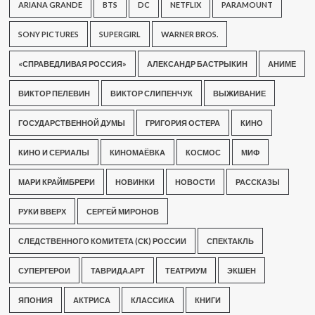
ARIANA GRANDE
BTS
DC
NETFLIX
PARAMOUNT
SONY PICTURES
SUPERGIRL
WARNER BROS.
«СПРАВЕДЛИВАЯ РОССИЯ»
АЛЕКСАНДР БАСТРЫКИН
АНИМЕ
ВИКТОР ПЕЛЕВИН
ВИКТОР СЛИПЕНЧУК
ВЫЖИВАНИЕ
ГОСУДАРСТВЕННОЙ ДУМЫ
ГРИГОРИЯ ОСТЕРА
КИНО
КИНО И СЕРИАЛЫ
КИНОМАЁВКА
КОСМОС
МИФ
МАРИ КРАЙМБРЕРИ
НОВИНКИ
НОВОСТИ
РАССКАЗЫ
РУКИ ВВЕРХ
СЕРГЕЙ МИРОНОВ
СЛЕДСТВЕННОГО КОМИТЕТА (СК) РОССИИ
СПЕКТАКЛЬ
СУПЕРГЕРОИ
ТАВРИДА.АРТ
ТЕАТРИУМ
ЭКШЕН
ЯПОНИЯ
АКТРИСА
КЛАССИКА
КНИГИ