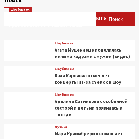
Шоубизнес
Этери Тутберидзе заявила, что мать
Поиск
сравнивала ее с животными
Шоубизнес
Агата Муцениеце поделилась
милыми кадрами с мужем (видео)
Шоубизнес
Валя Карнавал отменяет
концерты из-за съемок в шоу
Шоубизнес
Аделина Сотникова с особенной
сестрой и детьми появилась в
театре
Музыка
Мари Краймбрери вспоминает