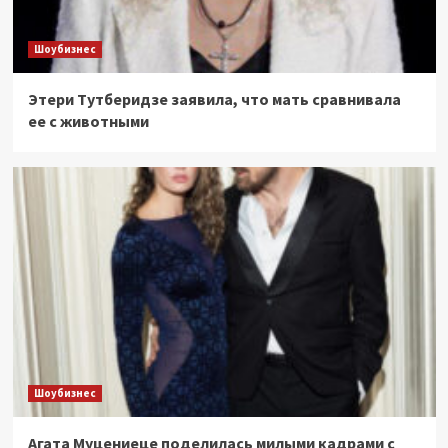
Шоубизнес
Этери Тутберидзе заявила, что мать сравнивала
ее с животными
Шоубизнес
Агата Муцениеце поделилась милыми кадрами с