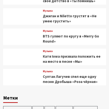
свое детство в «Ты помнишь»
Музыка
Джиган и Niletto грустят в «Не
умею грустить»
Музыка
BTS гуляют по кругу в «Merry Go
Round»
Музыка
Катя Iowa призвала положить ее
на место в песне «Мы»
Музыка
Султан Лагучев спел еще одну
песню Дробыша «Роза чёрная»
Метки