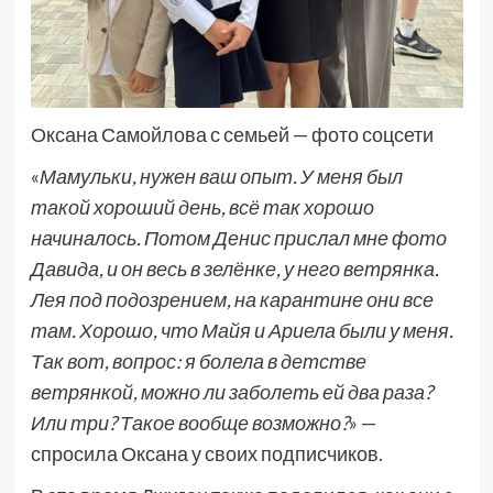
Оксана Самойлова с семьей — фото соцсети
«
Мамульки, нужен ваш опыт. У меня был
такой хороший день, всё так хорошо
начиналось. Потом Денис прислал мне фото
Давида, и он весь в зелёнке, у него ветрянка.
Лея под подозрением, на карантине они все
там. Хорошо, что Майя и Ариела были у меня.
Так вот, вопрос: я болела в детстве
ветрянкой, можно ли заболеть ей два раза?
Или три? Такое вообще возможно?
» —
спросила Оксана у своих подписчиков.