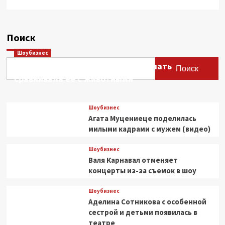
Поиск
Шоубизнес
Этери Тутберидзе заявила, что мать
Поиск
сравнивала ее с животными
Шоубизнес
Агата Муцениеце поделилась
милыми кадрами с мужем (видео)
Шоубизнес
Валя Карнавал отменяет
концерты из-за съемок в шоу
Шоубизнес
Аделина Сотникова с особенной
сестрой и детьми появилась в
театре