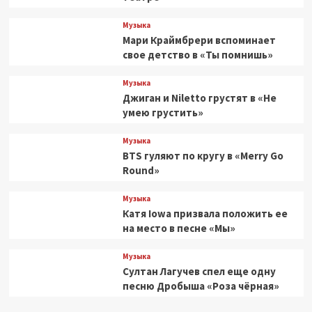
Музыка
Мари Краймбрери вспоминает
свое детство в «Ты помнишь»
Музыка
Джиган и Niletto грустят в «Не
умею грустить»
Музыка
BTS гуляют по кругу в «Merry Go
Round»
Музыка
Катя Iowa призвала положить ее
на место в песне «Мы»
Музыка
Султан Лагучев спел еще одну
песню Дробыша «Роза чёрная»