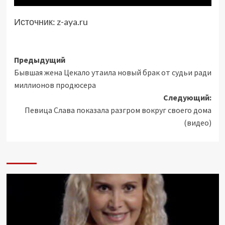
Источник:
z-aya.ru
Навигация
Предыдущий
Бывшая жена Цекало утаила новый брак от судьи ради
записи
миллионов продюсера
Следующий:
Певица Слава показала разгром вокруг своего дома
(видео)