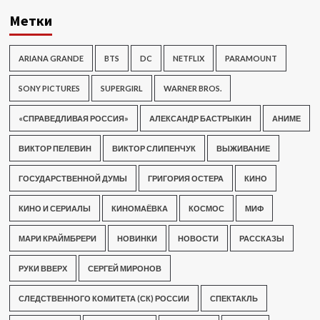
Метки
ARIANA GRANDE
BTS
DC
NETFLIX
PARAMOUNT
SONY PICTURES
SUPERGIRL
WARNER BROS.
«СПРАВЕДЛИВАЯ РОССИЯ»
АЛЕКСАНДР БАСТРЫКИН
АНИМЕ
ВИКТОР ПЕЛЕВИН
ВИКТОР СЛИПЕНЧУК
ВЫЖИВАНИЕ
ГОСУДАРСТВЕННОЙ ДУМЫ
ГРИГОРИЯ ОСТЕРА
КИНО
КИНО И СЕРИАЛЫ
КИНОМАЁВКА
КОСМОС
МИФ
МАРИ КРАЙМБРЕРИ
НОВИНКИ
НОВОСТИ
РАССКАЗЫ
РУКИ ВВЕРХ
СЕРГЕЙ МИРОНОВ
СЛЕДСТВЕННОГО КОМИТЕТА (СК) РОССИИ
СПЕКТАКЛЬ