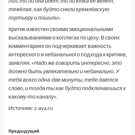
пол, то ли она идёт, то ли юбка её ведёт,
тяжёлая, как будто сняли кремлёвскую
портьеру и пошили
».
Критик известен своими эмоциональными
высказываниями о коллегах по цеху. В своих
комментариях он подчеркивает важность
интересного и небанального подхода к критике,
заявляя: «
Надо же говорить интересно, это
должно быть увлекательно и небанально. У
тебя всего одна-две минуты, тебе даётся
слово, и тогда ты как будто подключаешься к
какому-то каналу
».
Источник:
z-aya.ru
Навигация
Предыдущий