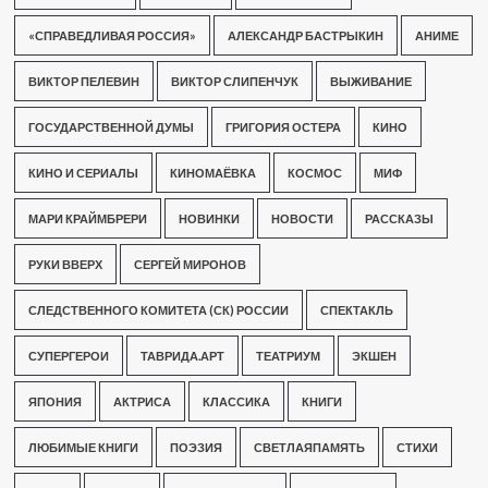
«СПРАВЕДЛИВАЯ РОССИЯ»
АЛЕКСАНДР БАСТРЫКИН
АНИМЕ
ВИКТОР ПЕЛЕВИН
ВИКТОР СЛИПЕНЧУК
ВЫЖИВАНИЕ
ГОСУДАРСТВЕННОЙ ДУМЫ
ГРИГОРИЯ ОСТЕРА
КИНО
КИНО И СЕРИАЛЫ
КИНОМАЁВКА
КОСМОС
МИФ
МАРИ КРАЙМБРЕРИ
НОВИНКИ
НОВОСТИ
РАССКАЗЫ
РУКИ ВВЕРХ
СЕРГЕЙ МИРОНОВ
СЛЕДСТВЕННОГО КОМИТЕТА (СК) РОССИИ
СПЕКТАКЛЬ
СУПЕРГЕРОИ
ТАВРИДА.АРТ
ТЕАТРИУМ
ЭКШЕН
ЯПОНИЯ
АКТРИСА
КЛАССИКА
КНИГИ
ЛЮБИМЫЕ КНИГИ
ПОЭЗИЯ
СВЕТЛАЯПАМЯТЬ
СТИХИ