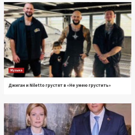
Музыка
Джиган и Niletto грустят в «Не умею грустить»