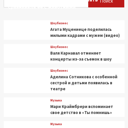
Поиск
сравнивала ее с животными
Шоубизнес
Агата Муцениеце поделилась
милыми кадрами с мужем (видео)
Шоубизнес
Валя Карнавал отменяет
концерты из-за съемок в шоу
Шоубизнес
Аделина Сотникова с особенной
сестрой и детьми появилась в
театре
Музыка
Мари Краймбрери вспоминает
свое детство в «Ты помнишь»
Музыка