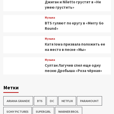
Джиган и Niletto грустят в «Не
умею грустить»
Музыка
BTS гуляют по кругу в «Merry Go
Round»
Музыка
Катя Iowa призвала положить ее
на место в песне «Мы»
Музыка
Султан Лагучев спел еще одну
песню Дробыша «Роза чёрная»
Метки
ARIANA GRANDE
BTS
DC
NETFLIX
PARAMOUNT
SONY PICTURES
SUPERGIRL
WARNER BROS.