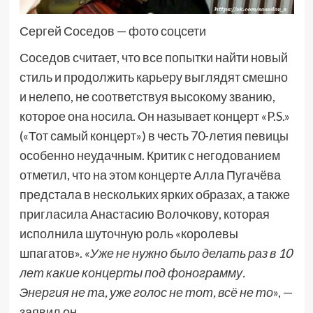
Сергей Соседов — фото соцсети
Соседов считает, что все попытки найти новый
стиль и продолжить карьеру выглядят смешно
и нелепо, не соответствуя высокому званию,
которое она носила. Он называет концерт «P.S.»
(«Тот самый концерт») в честь 70-летия певицы
особенно неудачным. Критик с негодованием
отметил, что на этом концерте Алла Пугачёва
предстала в нескольких ярких образах, а также
пригласила Анастасию Волочкову, которая
исполнила шуточную роль «королевы
шпагатов». «
Уже не нужно было делать раз в 10
лет какие концерты под фонограмму.
Энергия не та, уже голос не тот, всё не то
», —
заявил он.