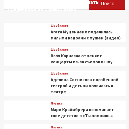
Этери Тутберидзе заявила, что мать
звучит
Поиск
в
сравнивала ее с животными
сердце
Петербурга
Шоубизнес
Агата Муцениеце поделилась
милыми кадрами с мужем (видео)
Шоубизнес
Валя Карнавал отменяет
концерты из-за съемок в шоу
Шоубизнес
Аделина Сотникова с особенной
сестрой и детьми появилась в
театре
Музыка
Мари Краймбрери вспоминает
свое детство в «Ты помнишь»
Музыка