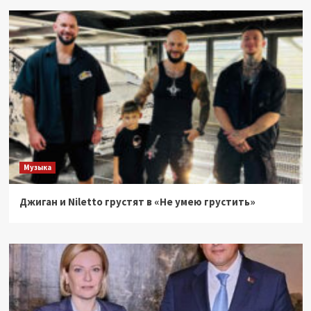
Музыка
Джиган и Niletto грустят в «Не умею грустить»