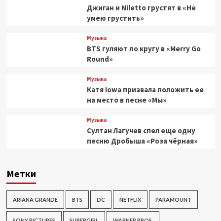
Джиган и Niletto грустят в «Не
умею грустить»
Музыка
BTS гуляют по кругу в «Merry Go
Round»
Музыка
Катя Iowa призвала положить ее
на место в песне «Мы»
Музыка
Султан Лагучев спел еще одну
песню Дробыша «Роза чёрная»
Метки
ARIANA GRANDE
BTS
DC
NETFLIX
PARAMOUNT
SONY PICTURES
SUPERGIRL
WARNER BROS.