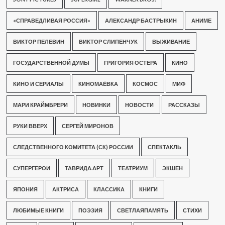
«СПРАВЕДЛИВАЯ РОССИЯ»
АЛЕКСАНДР БАСТРЫКИН
АНИМЕ
ВИКТОР ПЕЛЕВИН
ВИКТОР СЛИПЕНЧУК
ВЫЖИВАНИЕ
ГОСУДАРСТВЕННОЙ ДУМЫ
ГРИГОРИЯ ОСТЕРА
КИНО
КИНО И СЕРИАЛЫ
КИНОМАЁВКА
КОСМОС
МИФ
МАРИ КРАЙМБРЕРИ
НОВИНКИ
НОВОСТИ
РАССКАЗЫ
РУКИ ВВЕРХ
СЕРГЕЙ МИРОНОВ
СЛЕДСТВЕННОГО КОМИТЕТА (СК) РОССИИ
СПЕКТАКЛЬ
СУПЕРГЕРОИ
ТАВРИДА.АРТ
ТЕАТРИУМ
ЭКШЕН
ЯПОНИЯ
АКТРИСА
КЛАССИКА
КНИГИ
ЛЮБИМЫЕ КНИГИ
ПОЭЗИЯ
СВЕТЛАЯПАМЯТЬ
СТИХИ