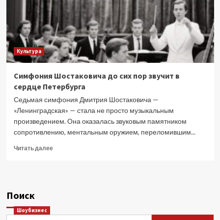
Культура
Симфония Шостаковича до сих пор звучит в
сердце Петербурга
Седьмая симфония Дмитрия Шостаковича —
«Ленинградская» — стала не просто музыкальным
произведением. Она оказалась звуковым памятником
сопротивлению, ментальным оружием, переломившим...
Прочитать
Читать далее
больше
о
Симфония
Шостаковича
Поиск
до
сих
Шоубизнес
пор