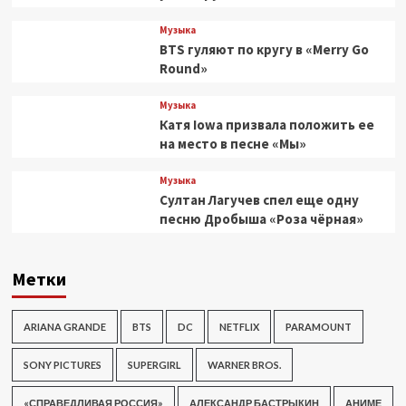
Музыка
BTS гуляют по кругу в «Merry Go
Round»
Музыка
Катя Iowa призвала положить ее
на место в песне «Мы»
Музыка
Султан Лагучев спел еще одну
песню Дробыша «Роза чёрная»
Метки
ARIANA GRANDE
BTS
DC
NETFLIX
PARAMOUNT
SONY PICTURES
SUPERGIRL
WARNER BROS.
«СПРАВЕДЛИВАЯ РОССИЯ»
АЛЕКСАНДР БАСТРЫКИН
АНИМЕ