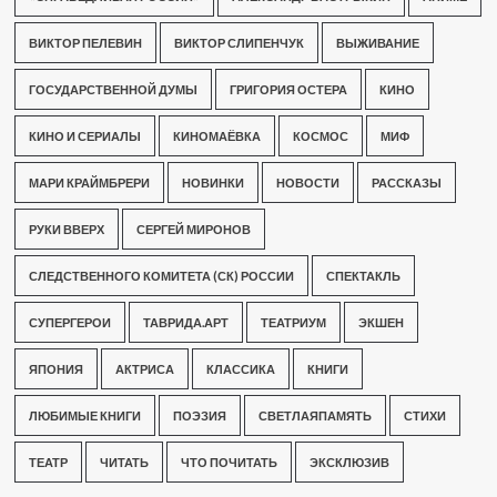
ВИКТОР ПЕЛЕВИН
ВИКТОР СЛИПЕНЧУК
ВЫЖИВАНИЕ
ГОСУДАРСТВЕННОЙ ДУМЫ
ГРИГОРИЯ ОСТЕРА
КИНО
КИНО И СЕРИАЛЫ
КИНОМАЁВКА
КОСМОС
МИФ
МАРИ КРАЙМБРЕРИ
НОВИНКИ
НОВОСТИ
РАССКАЗЫ
РУКИ ВВЕРХ
СЕРГЕЙ МИРОНОВ
СЛЕДСТВЕННОГО КОМИТЕТА (СК) РОССИИ
СПЕКТАКЛЬ
СУПЕРГЕРОИ
ТАВРИДА.АРТ
ТЕАТРИУМ
ЭКШЕН
ЯПОНИЯ
АКТРИСА
КЛАССИКА
КНИГИ
ЛЮБИМЫЕ КНИГИ
ПОЭЗИЯ
СВЕТЛАЯПАМЯТЬ
СТИХИ
ТЕАТР
ЧИТАТЬ
ЧТО ПОЧИТАТЬ
ЭКСКЛЮЗИВ