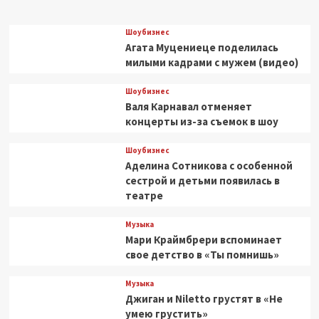
Шоубизнес
Агата Муцениеце поделилась
милыми кадрами с мужем (видео)
Шоубизнес
Валя Карнавал отменяет
концерты из-за съемок в шоу
Шоубизнес
Аделина Сотникова с особенной
сестрой и детьми появилась в
театре
Музыка
Мари Краймбрери вспоминает
свое детство в «Ты помнишь»
Музыка
Джиган и Niletto грустят в «Не
умею грустить»