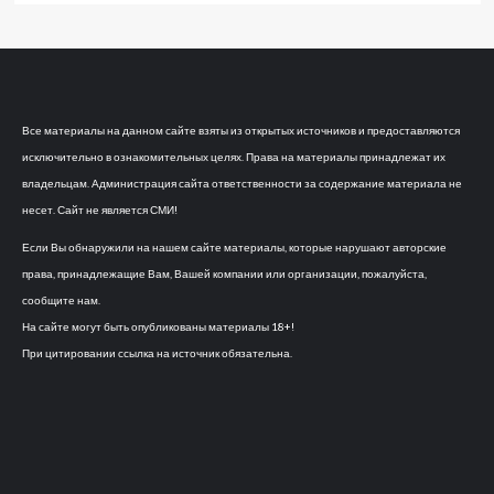
Все материалы на данном сайте взяты из открытых источников и предоставляются
исключительно в ознакомительных целях. Права на материалы принадлежат их
владельцам. Администрация сайта ответственности за содержание материала не
несет. Сайт не является СМИ!
Если Вы обнаружили на нашем сайте материалы, которые нарушают авторские
права, принадлежащие Вам, Вашей компании или организации, пожалуйста,
сообщите нам.
На сайте могут быть опубликованы материалы 18+!
При цитировании ссылка на источник обязательна.