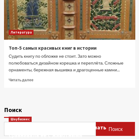
Литература
Топ-5 самых красивых книг в истории
Судить книгу по обложке не стоит. Зато можно
полюбоваться дизайном корешка и переплёта. Сложные
орнаменты, бережная вышивка и драгоценные камни...
Прочитать
Читать далее
больше
о
Топ-5
самых
Поиск
красивых
книг
Шоубизнес
в
Этери Тутберидзе заявила, что мать
истории
Поиск
сравнивала ее с животными