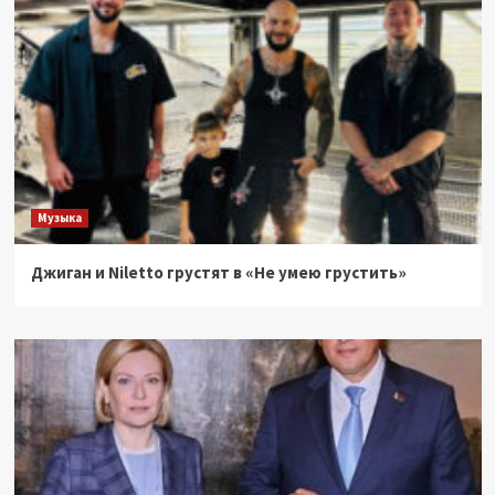
Музыка
Джиган и Niletto грустят в «Не умею грустить»