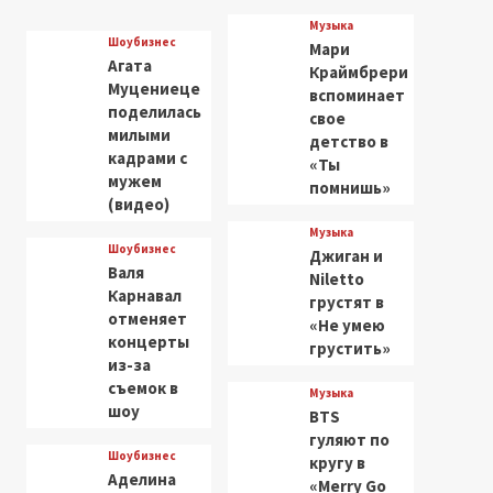
Музыка
Шоубизнес
Мари
Агата
Краймбрери
Муцениеце
вспоминает
поделилась
свое
милыми
детство в
кадрами с
«Ты
мужем
помнишь»
(видео)
Музыка
Шоубизнес
Джиган и
Валя
Niletto
Карнавал
грустят в
отменяет
«Не умею
концерты
грустить»
из-за
съемок в
Музыка
шоу
BTS
гуляют по
Шоубизнес
кругу в
Аделина
«Merry Go