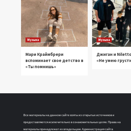
Музыка
Музыка
Мари Краймбрери
Джиган и Niletto
вспоминает свое детство в
«Не умею груст
«Ты помнишь»
Все материалы на данном сайте взяты из открытых источников и
предоставляются исключительно в ознакомительных целях. Права на
материалы принадлежат их владельцам. Администрация сайта