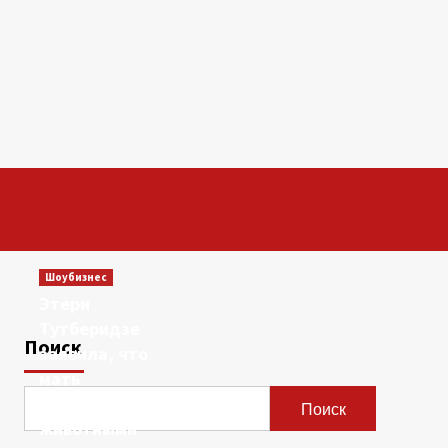
Шоубизнес
Этери
Тутберидзе
Поиск
заявила, что
мать
сравнивала ее с
Поиск
животными