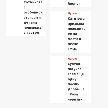
Сотникова
Round»
с
особенной
Музыка
сестрой и
Катя Iowa
детьми
призвала
появилась
положить
в театре
ее на
место в
песне
«Мы»
Музыка
Султан
Лагучев
спел еще
одну
песню
Дробыша
«Роза
чёрная»