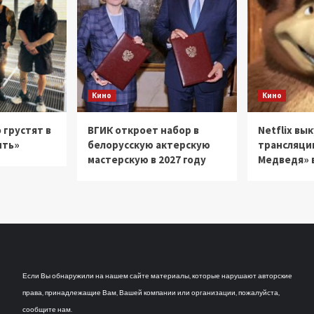
Кино
Кино
 грустят в
ВГИК откроет набор в
Netflix вы
ить»
белорусскую актерскую
трансляци
мастерскую в 2027 году
Медведя» в
Если Вы обнаружили на нашем сайте материалы, которые нарушают авторские
права, принадлежащие Вам, Вашей компании или организации, пожалуйста,
сообщите нам.