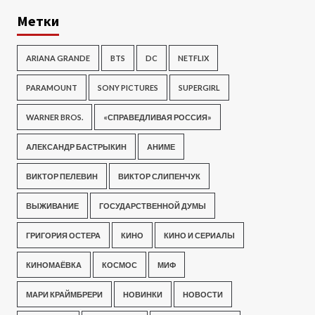
Метки
ARIANA GRANDE
BTS
DC
NETFLIX
PARAMOUNT
SONY PICTURES
SUPERGIRL
WARNER BROS.
«СПРАВЕДЛИВАЯ РОССИЯ»
АЛЕКСАНДР БАСТРЫКИН
АНИМЕ
ВИКТОР ПЕЛЕВИН
ВИКТОР СЛИПЕНЧУК
ВЫЖИВАНИЕ
ГОСУДАРСТВЕННОЙ ДУМЫ
ГРИГОРИЯ ОСТЕРА
КИНО
КИНО И СЕРИАЛЫ
КИНОМАЁВКА
КОСМОС
МИФ
МАРИ КРАЙМБРЕРИ
НОВИНКИ
НОВОСТИ