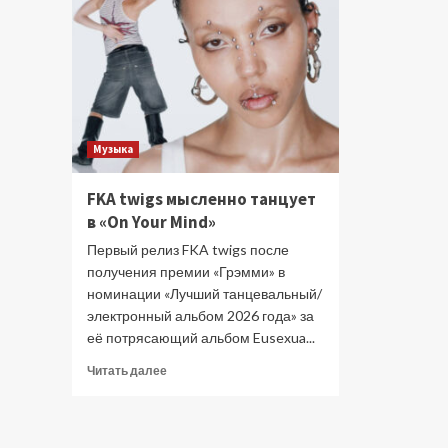
Музыка
FKA twigs мысленно танцует
в «On Your Mind»
Первый релиз FKA twigs после
получения премии «Грэмми» в
номинации «Лучший танцевальный/
электронный альбом 2026 года» за
её потрясающий альбом Eusexua...
Прочитать
Читать далее
больше
о
FKA
twigs