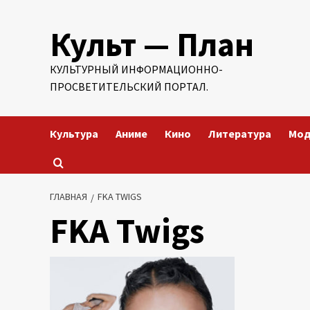
Перейти
Культ — План
к
содержимому
КУЛЬТУРНЫЙ ИНФОРМАЦИОННО-
ПРОСВЕТИТЕЛЬСКИЙ ПОРТАЛ.
Культура
Аниме
Кино
Литература
Мо
ГЛАВНАЯ
FKA TWIGS
FKA Twigs