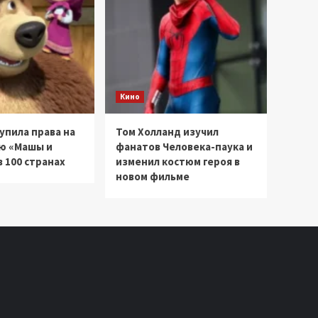
Кино
купила права на
Том Холланд изучил
ю «Машы и
фанатов Человека-паука и
 100 странах
изменил костюм героя в
новом фильме