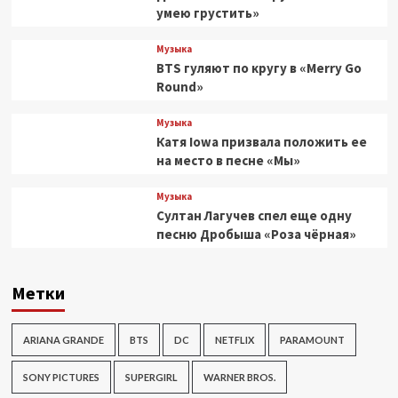
умею грустить»
Музыка
BTS гуляют по кругу в «Merry Go
Round»
Музыка
Катя Iowa призвала положить ее
на место в песне «Мы»
Музыка
Султан Лагучев спел еще одну
песню Дробыша «Роза чёрная»
Метки
ARIANA GRANDE
BTS
DC
NETFLIX
PARAMOUNT
SONY PICTURES
SUPERGIRL
WARNER BROS.