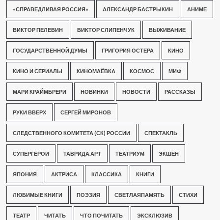
«СПРАВЕДЛИВАЯ РОССИЯ»
АЛЕКСАНДР БАСТРЫКИН
АНИМЕ
ВИКТОР ПЕЛЕВИН
ВИКТОР СЛИПЕНЧУК
ВЫЖИВАНИЕ
ГОСУДАРСТВЕННОЙ ДУМЫ
ГРИГОРИЯ ОСТЕРА
КИНО
КИНО И СЕРИАЛЫ
КИНОМАЁВКА
КОСМОС
МИФ
МАРИ КРАЙМБРЕРИ
НОВИНКИ
НОВОСТИ
РАССКАЗЫ
РУКИ ВВЕРХ
СЕРГЕЙ МИРОНОВ
СЛЕДСТВЕННОГО КОМИТЕТА (СК) РОССИИ
СПЕКТАКЛЬ
СУПЕРГЕРОИ
ТАВРИДА.АРТ
ТЕАТРИУМ
ЭКШЕН
ЯПОНИЯ
АКТРИСА
КЛАССИКА
КНИГИ
ЛЮБИМЫЕ КНИГИ
ПОЭЗИЯ
СВЕТЛАЯПАМЯТЬ
СТИХИ
ТЕАТР
ЧИТАТЬ
ЧТО ПОЧИТАТЬ
ЭКСКЛЮЗИВ