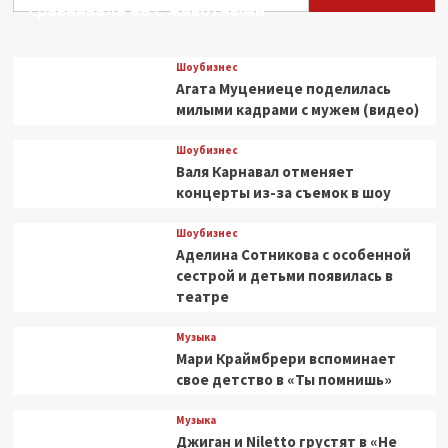
сравнивала ее с животными
затопленный
кошмар
уже
Шоубизнес
в
Агата Муцениеце поделилась
августе
милыми кадрами с мужем (видео)
Шоубизнес
Валя Карнавал отменяет
концерты из-за съемок в шоу
Шоубизнес
Аделина Сотникова с особенной
сестрой и детьми появилась в
театре
Музыка
Мари Краймбрери вспоминает
свое детство в «Ты помнишь»
Музыка
Джиган и Niletto грустят в «Не