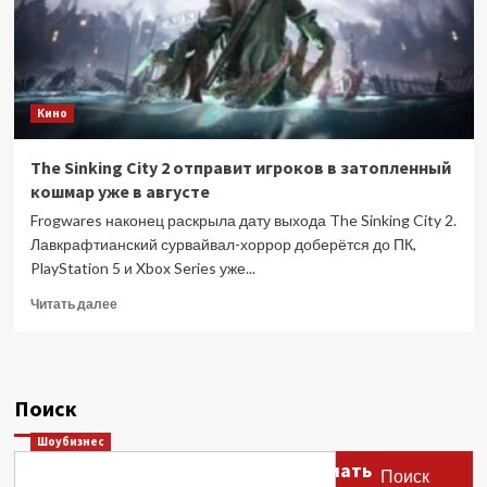
Кино
The Sinking City 2 отправит игроков в затопленный
кошмар уже в августе
Frogwares наконец раскрыла дату выхода The Sinking City 2.
Лавкрафтианский сурвайвал-хоррор доберётся до ПК,
PlayStation 5 и Xbox Series уже...
Прочитать
Читать далее
больше
о
The
Sinking
Поиск
City
2
Шоубизнес
отправит
Этери Тутберидзе заявила, что мать
игроков
Поиск
в