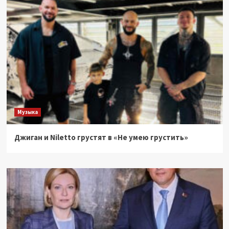
Музыка
Джиган и Niletto грустят в «Не умею грустить»